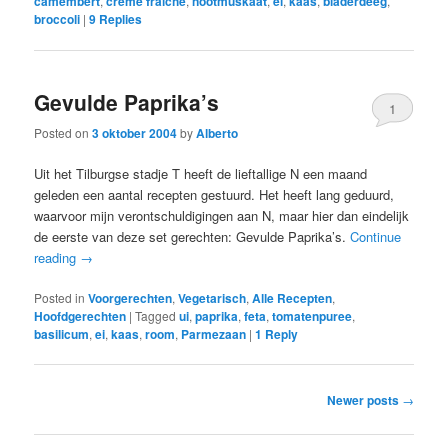
camembert
,
crème fraîche
,
nootmuskaat
,
ei
,
kaas
,
bladerdeeg
,
broccoli
|
9
Replies
Gevulde Paprika’s
1
Posted on
3 oktober 2004
by
Alberto
Uit het Tilburgse stadje T heeft de lieftallige N een maand
geleden een aantal recepten gestuurd. Het heeft lang geduurd,
waarvoor mijn verontschuldigingen aan N, maar hier dan eindelijk
de eerste van deze set gerechten: Gevulde Paprika’s.
Continue
reading
→
Posted in
Voorgerechten
,
Vegetarisch
,
Alle Recepten
,
Hoofdgerechten
|
Tagged
ui
,
paprika
,
feta
,
tomatenpuree
,
basilicum
,
ei
,
kaas
,
room
,
Parmezaan
|
1
Reply
Post
Newer posts
→
navigation