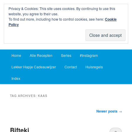
Privacy & Cookies: This site uses cookies. By continuing to use this
Sear
website, you agree to their use.
To find out more, including how to control cookies, see here:
Cookie
Lekker Hapje
Policy
Om je vingers bij af te likken sinds 2004
Main
Home
Alle Recepten
Series
#Instagram
Skip
Skip
menu
Lekker Hapje Cadeauwijzer
Contact
Huisregels
to
to
Index
primary
secondary
content
content
TAG ARCHIVES:
KAAS
Post
Newer posts
→
navigation
Bifteki