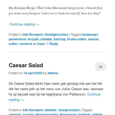
Big Kahuna Burger. That’s that Hawaiian burger joint. I heard they
got some tasty burgers. I ain’t never had one myself, how are they?
Continue reading
→
Posted in
Alle Recepten
,
Hoofdgerechten
|
Tagged
hamburger
,
paneermeel
,
teriyaki
,
cheddar
,
ketchup
,
bruine suiker
,
ananas
,
suiker
,
mosterd
,
ei
,
kaas
|
1
Reply
Caesar Salad
36
Posted on
18 april 2005
by
Alberto
De Caesar Salad dankt haar naam gek genoeg niet aan het feit
dat het vaste prik op het menu van Julius Caesar was, wanneer
hij op bezoek was bij het legerkamp van Petibonum.
Continue
reading
→
Posted in
Alle Recepten
,
Salades
,
Voorgerechten
|
Tagged
ansjovis
,
crouton
,
Worcestershire
,
Parmezaan
,
knoflook
,
olijfolie
,