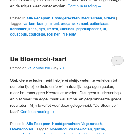
en de rokjes weer korter worden.
Continue reading
→
Posted in
Alle Recepten
,
Hoofdgerechten
,
Mediterraan
,
Grieks
|
Tagged
varken
,
komijn
,
munt
,
oregano
,
kaneel
,
geitenkaas
,
koriander
,
kaas
,
tijm
,
limoen
,
knoflook
,
paprikapoeder
,
ui
,
couscous
,
courgette
,
rozijnen
|
1
Reply
De Bloemcoli-taart
9
Posted on
21 januari 2005
by
> T
Stel, die ene leuke meid heb je eindelijk weten te verleiden tot
een etentje bij je thuis en je wilt natuurlijk hoge ogen gooien,
maar het moet geen Kerstdiner worden. Dus geen studentenhap
en niet ‘over the edge’ maar wel simpel en gegarandeerde goede
resultaten. Mijn favoriet voor deze gelegenheid: “De Bloemcoli-
taart”
Continue reading
→
Posted in
Alle Recepten
,
Hoofdgerechten
,
Vegetarisch
,
Ovenschotels
|
Tagged
bloemkool
,
cashewnoten
,
quiche
,