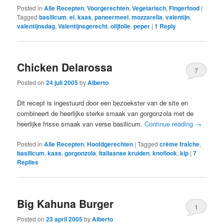
Posted in
Alle Recepten
,
Voorgerechten
,
Vegetarisch
,
Fingerfood
|
Tagged
basilicum
,
ei
,
kaas
,
paneermeel
,
mozzarella
,
valentijn
,
valentijnsdag
,
Valentijnsgerecht
,
olijfolie
,
peper
|
1
Reply
Chicken Delarossa
7
Posted on
24 juli 2005
by
Alberto
Dit recept is ingestuurd door een bezoekster van de site en
combineert de heerlijke sterke smaak van gorgonzola met de
heerlijke frisse smaak van verse basilicum.
Continue reading
→
Posted in
Alle Recepten
,
Hoofdgerechten
|
Tagged
crème fraîche
,
basilicum
,
kaas
,
gorgonzola
,
Italiaanse kruiden
,
knoflook
,
kip
|
7
Replies
Big Kahuna Burger
1
Posted on
23 april 2005
by
Alberto