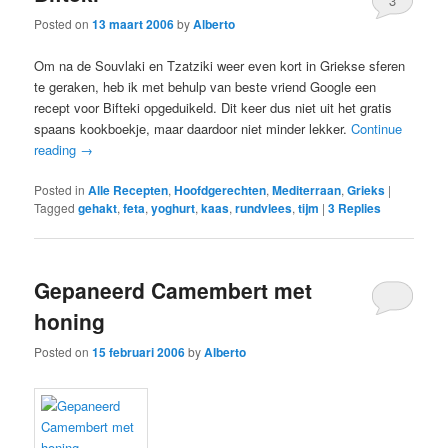
3
Posted on
13 maart 2006
by
Alberto
Om na de Souvlaki en Tzatziki weer even kort in Griekse sferen
te geraken, heb ik met behulp van beste vriend Google een
recept voor Bifteki opgeduikeld. Dit keer dus niet uit het gratis
spaans kookboekje, maar daardoor niet minder lekker.
Continue
reading
→
Posted in
Alle Recepten
,
Hoofdgerechten
,
Mediterraan
,
Grieks
|
Tagged
gehakt
,
feta
,
yoghurt
,
kaas
,
rundvlees
,
tijm
|
3
Replies
Gepaneerd Camembert met
honing
Posted on
15 februari 2006
by
Alberto