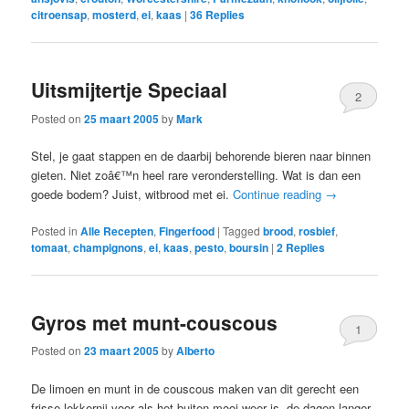
citroensap
,
mosterd
,
ei
,
kaas
|
36
Replies
Uitsmijtertje Speciaal
2
Posted on
25 maart 2005
by
Mark
Stel, je gaat stappen en de daarbij behorende bieren naar binnen
gieten. Niet zoâ€™n heel rare veronderstelling. Wat is dan een
goede bodem? Juist, witbrood met ei.
Continue reading
→
Posted in
Alle Recepten
,
Fingerfood
|
Tagged
brood
,
rosbief
,
tomaat
,
champignons
,
ei
,
kaas
,
pesto
,
boursin
|
2
Replies
Gyros met munt-couscous
1
Posted on
23 maart 2005
by
Alberto
De limoen en munt in de couscous maken van dit gerecht een
frisse lekkernij voor als het buiten mooi weer is, de dagen langer