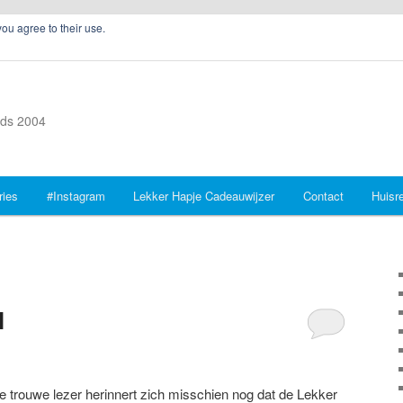
you agree to their use.
inds 2004
ries
#Instagram
Lekker Hapje Cadeauwijzer
Contact
Huisr
l
e trouwe lezer herinnert zich misschien nog dat de Lekker