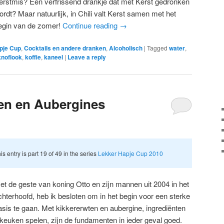
erstmis? Een verfrissend drankje dat met Kerst gedronken
ordt? Maar natuurlijk, in Chili valt Kerst samen met het
egin van de zomer!
Continue reading
→
pje Cup
,
Cocktails en andere dranken
,
Alcoholisch
|
Tagged
water
,
knoflook
,
koffie
,
kaneel
|
Leave a reply
ten en Aubergines
is entry is part 19 of 49 in the series
Lekker Hapje Cup 2010
et de geste van koning Otto en zijn mannen uit 2004 in het
chterhoofd, heb ik besloten om in het begin voor een sterke
asis te gaan. Met kikkererwten en aubergine, ingrediënten
e keuken spelen, zijn de fundamenten in ieder geval goed.