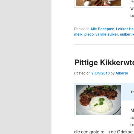
K
w
b
Posted in
Alle Recepten
,
Lekker Ha
melk
,
pisco
,
vanille suiker
,
suiker
,
Pittige Kikkerw
Posted on
9 juni 2010
by
Alberto
Th
M
a
b
die een grote rol in de Grieks