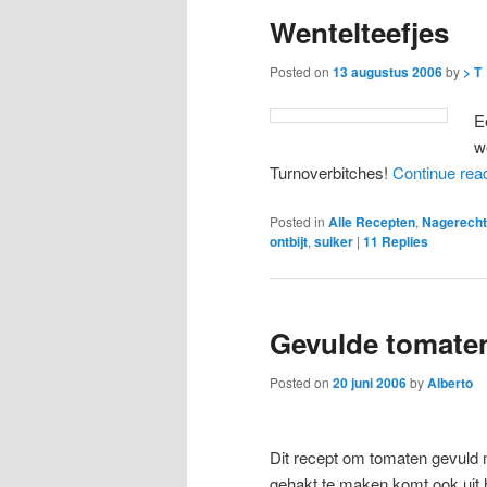
Wentelteefjes
Posted on
13 augustus 2006
by
> T
E
w
Turnoverbitches!
Continue rea
Posted in
Alle Recepten
,
Nagerecht
ontbijt
,
suiker
|
11
Replies
Gevulde tomate
Posted on
20 juni 2006
by
Alberto
Dit recept om tomaten gevuld m
gehakt te maken komt ook uit 