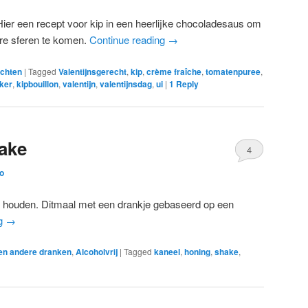
Hier een recept voor kip in een heerlijke chocoladesaus om
ere sferen te komen.
Continue reading
→
chten
|
Tagged
Valentijnsgerecht
,
kip
,
crème fraîche
,
tomatenpuree
,
iker
,
kipbouillon
,
valentijn
,
valentijnsdag
,
ui
|
1
Reply
ake
4
o
er houden. Ditmaal met een drankje gebaseerd op een
ng
→
 en andere dranken
,
Alcoholvrij
|
Tagged
kaneel
,
honing
,
shake
,