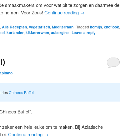
n de smaakmakers om voor wat pit te zorgen en daarmee de
te nemen. Voor Zeus!
Continue reading
→
,
Alle Recepten
,
Vegetarisch
,
Mediterraan
|
Tagged
komijn
,
knoflook
,
eel
,
koriander
,
kikkererwten
,
aubergine
|
Leave a reply
i)
Capitano
series
Chinees Buffet
“Chinees Buffet”.
r zeker een hele leuke om te maken. Bij Aziatische
t ei.
Continue reading
→