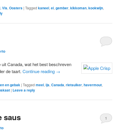
d
,
Vis
,
Oosters
|
Tagged
kaneel
,
ei
,
gember
,
kikkoman
,
kookwijn
,
ly
rto
je uit Canada, wat het best beschreven
er de taart.
Continue reading
→
en en gebak
|
Tagged
meel
,
ijs
,
Canada
,
rietsuiker
,
havermout
,
skaat
|
Leave a reply
e saus
1
to