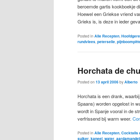
beroemde gartis kookboekje di
Hoewel een Griekse vriend van 
Grieks is, is deze in ieder geva
Posted in
Alle Recepten
,
Hoofdgere
rundvlees
,
peterselie
,
pijnboompitt
Horchata de chu
Posted on
13 april 2006
by
Alberto
Horchata is een drank, waarbi
Spaans) worden opgelost in wa
wordt in Spanje vooral in de s
verfrissend bij warm weer.
Con
Posted in
Alle Recepten
,
Cocktails
suiker
,
kaneel
,
water
,
aardamandel