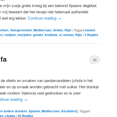
e mijn zusje gratis kreeg bij een bekend Spaans dagblad.
mij beweert dat het recept niet helemaal authentiek
l wel erg lekker.
Continue reading
→
chten
,
Voorgerechten
,
Mediterraan
,
Grieks
,
Rijst
|
Tagged
kaneel
,
en
,
rozijnen
,
marjolein
,
gehakt
,
knoflook
,
ui
,
tomaat
,
Rijst
|
3
Replies
fa
26
j de olieën en smaken van aardamandelen (chufa in het
ter en op smaak worden gebracht met suiker. Het drankje
treek rondom Valencia veel gedronken en is zeer
tinue reading
→
 en andere dranken
,
Spaans
,
Mediterraan
,
Alcoholvrij
|
Tagged
en
,
chufas
|
26
Replies