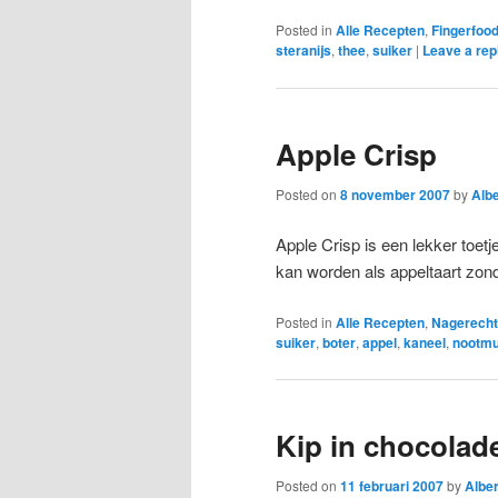
Posted in
Alle Recepten
,
Fingerfoo
steranijs
,
thee
,
suiker
|
Leave a rep
Apple Crisp
Posted on
8 november 2007
by
Albe
Apple Crisp is een lekker toet
kan worden als appeltaart zond
Posted in
Alle Recepten
,
Nagerecht
suiker
,
boter
,
appel
,
kaneel
,
nootmu
Kip in chocolad
Posted on
11 februari 2007
by
Alber