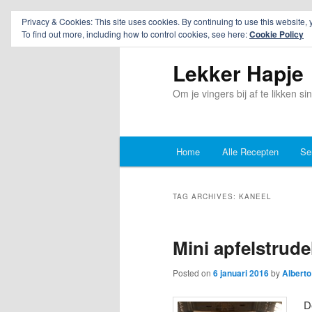
Privacy & Cookies: This site uses cookies. By continuing to use this website, 
To find out more, including how to control cookies, see here:
Cookie Policy
Lekker Hapje
Om je vingers bij af te likken s
Main
Home
Alle Recepten
Se
Skip
Skip
menu
to
to
TAG ARCHIVES:
KANEEL
primary
secondary
Mini apfelstrude
content
content
Posted on
6 januari 2016
by
Alberto
D