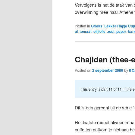
Vervolgens is het de taak va
overwinning mee naar Athene 
Posted in
Grieks
,
Lekker Hapje Cup
ui
,
tomaat
,
olijfolie
,
zout
,
peper
,
kan
Chajidan (thee-e
Posted on
2 september 2008
by
il 
This entry is part 11 of 11 in the 
Dit is een gerecht uit de serie 
Het laatste recept alweer, maa
buffetten ontkom je niet aan he