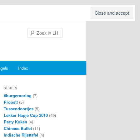
Search
egels
Index
SERIES
#burgeroorlog
(7)
Proost!
(5)
Tussendoortjes
(5)
Lekker Hapje Cup 2010
(49)
Party Koken
(4)
Chinees Buffet
(11)
Indische Rijsttafel
(4)