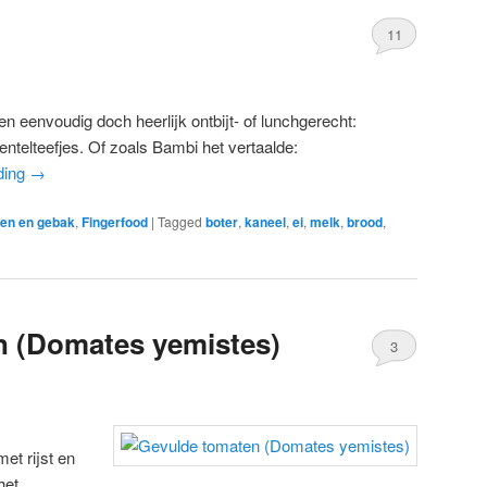
11
en eenvoudig doch heerlijk ontbijt- of lunchgerecht:
entelteefjes. Of zoals Bambi het vertaalde:
ding
→
en en gebak
,
Fingerfood
|
Tagged
boter
,
kaneel
,
ei
,
melk
,
brood
,
n (Domates yemistes)
3
et rijst en
het