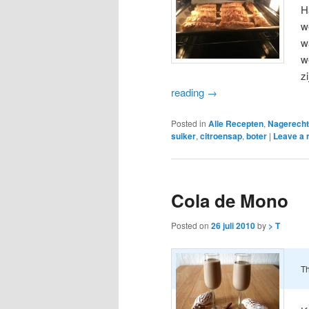
H
w
w
w
z
reading
→
Posted in
Alle Recepten
,
Nagerecht
suiker
,
citroensap
,
boter
|
Leave a 
Cola de Mono
Posted on
26 juli 2010
by
> T
Th