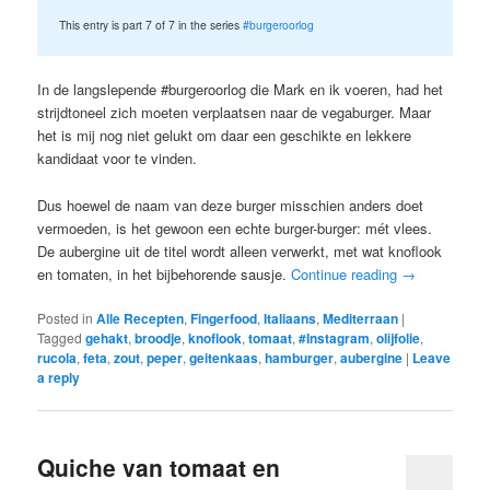
This entry is part 7 of 7 in the series
#burgeroorlog
In de langslepende #burgeroorlog die Mark en ik voeren, had het
strijdtoneel zich moeten verplaatsen naar de vegaburger. Maar
het is mij nog niet gelukt om daar een geschikte en lekkere
kandidaat voor te vinden.
Dus hoewel de naam van deze burger misschien anders doet
vermoeden, is het gewoon een echte burger-burger: mét vlees.
De aubergine uit de titel wordt alleen verwerkt, met wat knoflook
en tomaten, in het bijbehorende sausje.
Continue reading
→
Posted in
Alle Recepten
,
Fingerfood
,
Italiaans
,
Mediterraan
|
Tagged
gehakt
,
broodje
,
knoflook
,
tomaat
,
#Instagram
,
olijfolie
,
rucola
,
feta
,
zout
,
peper
,
geitenkaas
,
hamburger
,
aubergine
|
Leave
a reply
Quiche van tomaat en