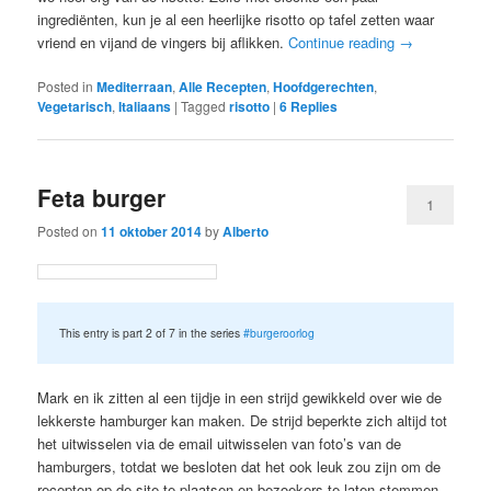
ingrediënten, kun je al een heerlijke risotto op tafel zetten waar
vriend en vijand de vingers bij aflikken.
Continue reading
→
Posted in
Mediterraan
,
Alle Recepten
,
Hoofdgerechten
,
Vegetarisch
,
Italiaans
|
Tagged
risotto
|
6
Replies
Feta burger
1
Posted on
11 oktober 2014
by
Alberto
This entry is part 2 of 7 in the series
#burgeroorlog
Mark en ik zitten al een tijdje in een strijd gewikkeld over wie de
lekkerste hamburger kan maken. De strijd beperkte zich altijd tot
het uitwisselen via de email uitwisselen van foto’s van de
hamburgers, totdat we besloten dat het ook leuk zou zijn om de
recepten op de site te plaatsen en bezoekers te laten stemmen