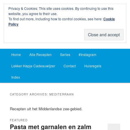
Privacy & Cookies: This site uses cookies. By continuing to use this
Sear
website, you agree to their use.
To find out more, including how to control cookies, see here:
Cookie
Lekker Hapje
Policy
Om je vingers bij af te likken sinds 2004
Main
Home
Alle Recepten
Series
#Instagram
Skip
Skip
menu
Lekker Hapje Cadeauwijzer
Contact
Huisregels
to
to
Index
primary
secondary
content
content
CATEGORY ARCHIVES:
MEDITERRAAN
Recepten uit het Middenlandse zee-gebied.
FEATURED
Pasta met garnalen en zalm