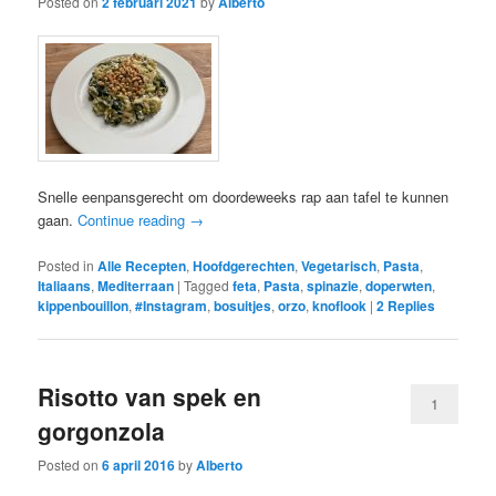
Posted on
2 februari 2021
by
Alberto
Snelle eenpansgerecht om doordeweeks rap aan tafel te kunnen
gaan.
Continue reading
→
Posted in
Alle Recepten
,
Hoofdgerechten
,
Vegetarisch
,
Pasta
,
Italiaans
,
Mediterraan
|
Tagged
feta
,
Pasta
,
spinazie
,
doperwten
,
kippenbouillon
,
#Instagram
,
bosuitjes
,
orzo
,
knoflook
|
2
Replies
Risotto van spek en
1
gorgonzola
Posted on
6 april 2016
by
Alberto