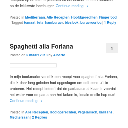
op de lekkerste hamburger.
Continue reading
→
Posted in
Mediterraan
,
Alle Recepten
,
Hoofdgerechten
,
Fingerfood
|
Tagged
tomaat
,
feta
,
hamburger
,
bieslook
,
burgeroorlog
|
1
Reply
Spaghetti alla Foriana
2
Posted on
5 maart 2013
by
Alberto
In mijn bookmarks vond ik een recept voor spaghetti alla Foriana,
die ik daar lang geleden had opgeslagen om ooit eens uit te
proberen. Het recept belooft dat de pastasaus al klaar is voordat
het water voor de pasta aan het koken is, ideale snelle hap dus!
Continue reading
→
Posted in
Alle Recepten
,
Hoofdgerechten
,
Vegetarisch
,
Italiaans
,
Mediterraan
|
2
Replies