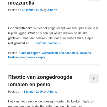
mozzarella
Posted on
26 januari 2015
by
Alberto
De courgettecake is niet het enige recept wat een tijdje in de la is
blijven liggen. Want er is een tijd weinig nieuws op de site
gebleven, maar dat betekent niet dat er in huize Lekker Hapje
niet gekookt en …
Continue reading
→
Posted in
Alle Recepten
,
Vegetarisch
,
Ovenschotels
,
Italiaans
,
Mediterraan
|
Leave a reply
Risotto van zongedroogde
6
tomaten en pesto
Posted on
11 januari 2015
by
Alberto
Het kan niet vaak genoeg gezegd worden: bij Lekker Hapje zijn
we heel erg van de risotto. Zelfs met slechts een paar