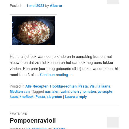
Posted on
1 mei 2023
by
Alberto
Het is altijd leuk wanneer je kinderen in aanraking komen met
nieuw eten dat ze niet kennen en het dan ook nog eens lekker
vinden. Een paar jaar terug gebeurde dit bij onze tweede zoon, hij
moet toen 3 of …
Continue reading
→
Posted in
Alle Recepten
,
Hoofdgerechten
,
Pasta
,
Vis
,
Italiaans
,
Mediterraan
|
Tagged
garnalen
,
zalm
,
cherry tomaten
,
geraspte
kaas
,
knoflook
,
Pasta
,
slagroom
|
Leave a reply
FEATURED
Pompoenravioli
Posted on
by