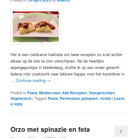
24 april 2023
Alberto
Het is een zeldzame traktatie om twee recepten zo snel achter
elkaar op de site te zien verschijnen. Na de heerlijke
aspergepuntjes in bladerdeeg, stuitte ik op een ander gerecht
tijdens mijn zoektocht naar lekkere hapjes voor het kerstdiner in
…
Continue reading
→
Posted in
Pasta
,
Mediterraan
,
Alle Recepten
,
Voorgerechten
,
Vegetarisch
|
Tagged
Pasta
,
Parmezaan
,
pompoen
,
ricotta
|
Leave
a reply
Orzo met spinazie en feta
2