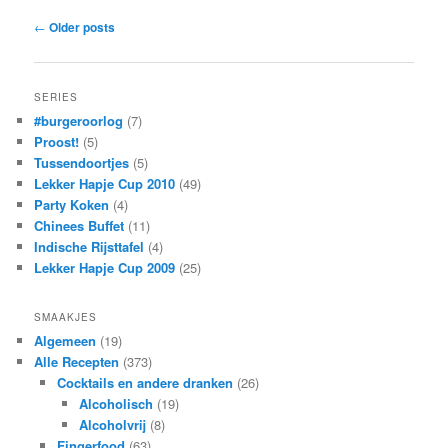
Post
←
Older posts
navigation
SERIES
#burgeroorlog
(7)
Proost!
(5)
Tussendoortjes
(5)
Lekker Hapje Cup 2010
(49)
Party Koken
(4)
Chinees Buffet
(11)
Indische Rijsttafel
(4)
Lekker Hapje Cup 2009
(25)
SMAAKJES
Algemeen
(19)
Alle Recepten
(373)
Cocktails en andere dranken
(26)
Alcoholisch
(19)
Alcoholvrij
(8)
Fingerfood
(63)