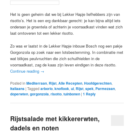
Het is geen geheim dat we bij Lekker Hapje liefhebbers zijn van
risotto’s. Het is een erg dankbaar gerecht: je kan bijna altijd iets
onderaan je groentela of achterin je voorraadkast vinden wat zich
laat omtoveren tot een lekker risotto.
Zo was er laatst in de Lekker Hapje inbouw Bosch nog een pakje
Gorgonzola op zoek naar een lotsbestemming. In combinatie met
wat blikjes peulvruchten die zich schuilhielden in de
voorraadkast, zag de kaas zijn leven eindigen in deze risotto.
Continue reading
→
Posted in
Mediterraan
,
Rijst
,
Alle Recepten
,
Hoofdgerechten
,
Italiaans
|
Tagged
arborio
,
knoflook
,
ui
,
Rijst
,
spek
,
Parmezaan
,
doperwten
,
gorgonzola
,
risotto
,
tuinbonen
|
1
Reply
Rijstsalade met kikkererwten,
dadels en noten