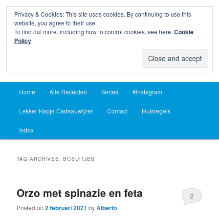
Privacy & Cookies: This site uses cookies. By continuing to use this
Sear
website, you agree to their use.
To find out more, including how to control cookies, see here:
Cookie
Lekker Hapje
Policy
Om je vingers bij af te likken sinds 2004
Main
Home
Alle Recepten
Series
#Instagram
Skip
Skip
menu
Lekker Hapje Cadeauwijzer
Contact
Huisregels
to
to
Index
primary
secondary
content
content
TAG ARCHIVES:
BOSUITJES
Orzo met spinazie en feta
2
Posted on
2 februari 2021
by
Alberto