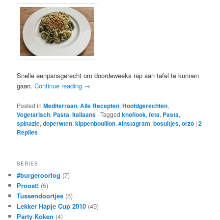
Snelle eenpansgerecht om doordeweeks rap aan tafel te kunnen
gaan.
Continue reading
→
Posted in
Mediterraan
,
Alle Recepten
,
Hoofdgerechten
,
Vegetarisch
,
Pasta
,
Italiaans
|
Tagged
knoflook
,
feta
,
Pasta
,
spinazie
,
doperwten
,
kippenbouillon
,
#Instagram
,
bosuitjes
,
orzo
|
2
Replies
SERIES
#burgeroorlog
(7)
Proost!
(5)
Tussendoortjes
(5)
Lekker Hapje Cup 2010
(49)
Party Koken
(4)