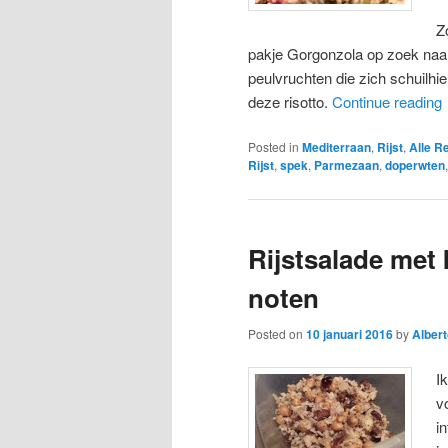
Z
pakje Gorgonzola op zoek naar
peulvruchten die zich schuilhie
deze risotto.
Continue reading
Posted in
Mediterraan
,
Rijst
,
Alle R
Rijst
,
spek
,
Parmezaan
,
doperwten
Rijstsalade met 
noten
Posted on
10 januari 2016
by
Albert
I
v
i