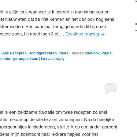
et is altijd leuk wanneer je kinderen in aanraking komen
et nieuw eten dat ze niet kennen en het dan ook nog eens
ekker vinden. Een paar jaar terug gebeurde dit bij onze
weede zoon, hij moet toen 3 of …
Continue reading
→
n
,
Alle Recepten
,
Hoofdgerechten
,
Pasta
|
Tagged
knoflook
,
Pasta
,
omaten
,
geraspte kaas
|
Leave a reply
et is een zeldzame traktatie om twee recepten zo snel
chter elkaar op de site te zien verschijnen. Na de heerlijke
spergepuntjes in bladerdeeg, stuitte ik op een ander gerecht
ijdens mijn zoektocht naar lekkere hapjes voor het