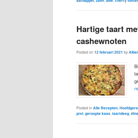
aardappel
,
zalm
,
dille
,
cherry toma
Hartige taart me
cashewnoten
Posted on
12 februari 2021
by
Alber
B
t
g
r
Posted in
Alle Recepten
,
Hoofdgere
prei
,
geraspte kaas
,
taartdeeg
,
#In