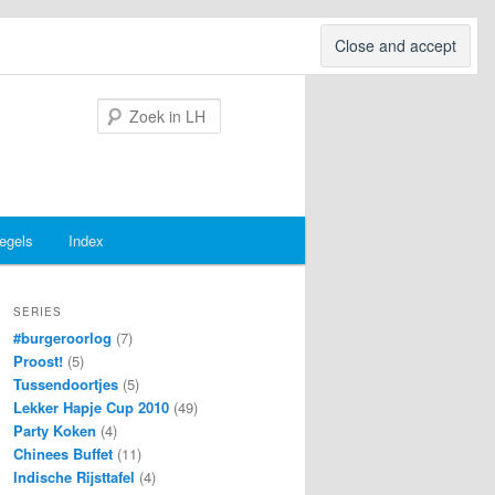
Search
egels
Index
SERIES
#burgeroorlog
(7)
Proost!
(5)
Tussendoortjes
(5)
Lekker Hapje Cup 2010
(49)
Party Koken
(4)
Chinees Buffet
(11)
Indische Rijsttafel
(4)