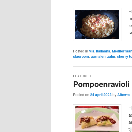
H
m
l
t
Posted in
Vis
,
Italiaans
,
Mediterraa
slagroom
,
garnalen
,
zalm
,
cherry t
FEATURED
Pompoenravioli
Posted on
24 april 2023
by
Alberto
H
a
a
t