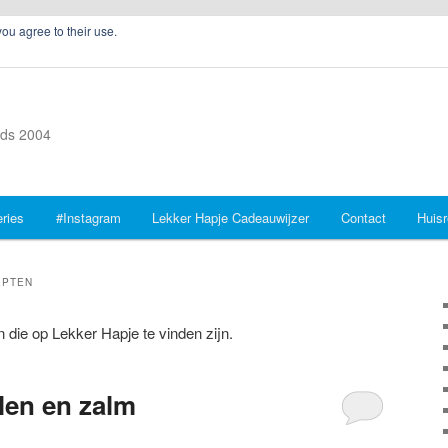
you agree to their use.
inds 2004
ries
#Instagram
Lekker Hapje Cadeauwijzer
Contact
Huisr
EPTEN
n die op Lekker Hapje te vinden zijn.
len en zalm