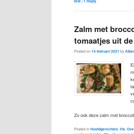
brie
|
1
Reply
Zalm met brocco
tomaatjes uit de
Posted on
14 februari 2021
by
Alber
E
m
k
t
v
c
Zo ook deze zalm met broccoli
Posted in
Hoofdgerechten
,
Vis
,
Ove