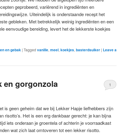
ecepten geprobeerd, variërend in ingrediënten en
ereidingswijze. Uiteindelijk is onderstaande recept het
este gebleken. Met betrekkelijk weinig ingrediënten en een
ele eenvoudige bereiding, levert het de lekkerste koekjes
en en gebak
|
Tagged
vanille
,
meel
,
koekjes
,
basterdsuiker
|
Leave a
k en gorgonzola
1
et is geen geheim dat we bij Lekker Hapje liefhebbers zijn
an risotto’s. Het is een erg dankbaar gerecht: je kan bijna
ltijd iets onderaan je groentela of achterin je voorraadkast
inden wat zich laat omtoveren tot een lekker risotto.