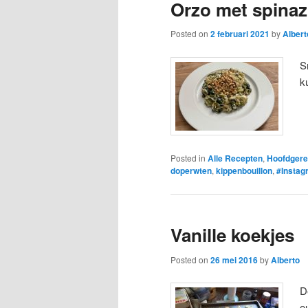
Orzo met spinazi
Posted on
2 februari 2021
by
Albert
S
k
Posted in
Alle Recepten
,
Hoofdgere
doperwten
,
kippenbouillon
,
#Instag
Vanille koekjes
Posted on
26 mei 2016
by
Alberto
D
o