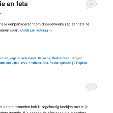
e en feta
2
o
nelle eenpansgerecht om doordeweeks rap aan tafel te
unnen gaan.
Continue reading
→
chten
,
Vegetarisch
,
Pasta
,
Italiaans
,
Mediterraan
|
Tagged
ram
,
bosuitjes
,
orzo
,
knoflook
,
feta
,
Pasta
,
spinazie
|
2
Replies
e laatste maanden bak ik regelmatig koekjes met mijn
udste zoontje. We hebben de afgelopen tijd meerdere