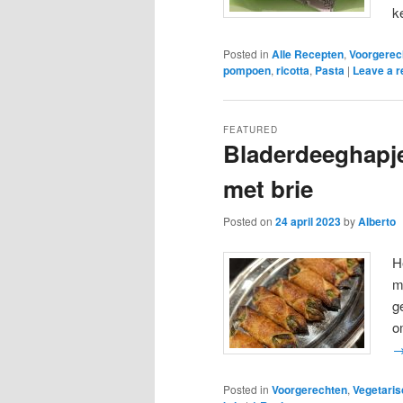
k
Posted in
Alle Recepten
,
Voorgerec
pompoen
,
ricotta
,
Pasta
|
Leave a r
FEATURED
Bladerdeeghapj
met brie
Posted on
24 april 2023
by
Alberto
H
m
g
o
Posted in
Voorgerechten
,
Vegetaris