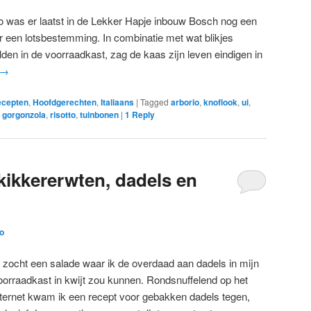
o was er laatst in de Lekker Hapje inbouw Bosch nog een
 een lotsbestemming. In combinatie met wat blikjes
lden in de voorraadkast, zag de kaas zijn leven eindigen in
→
ecepten
,
Hoofdgerechten
,
Italiaans
|
Tagged
arborio
,
knoflook
,
ui
,
,
gorgonzola
,
risotto
,
tuinbonen
|
1
Reply
kikkererwten, dadels en
o
k zocht een salade waar ik de overdaad aan dadels in mijn
oorraadkast in kwijt zou kunnen. Rondsnuffelend op het
nternet kwam ik een recept voor gebakken dadels tegen,