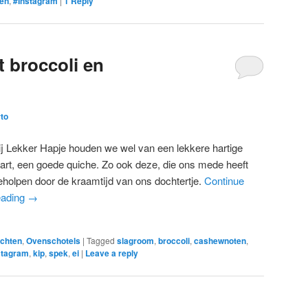
ten
,
#Instagram
|
1
Reply
t broccoli en
to
ij Lekker Hapje houden we wel van een lekkere hartige
aart, een goede quiche. Zo ook deze, die ons mede heeft
eholpen door de kraamtijd van ons dochtertje.
Continue
eading
→
chten
,
Ovenschotels
|
Tagged
slagroom
,
broccoli
,
cashewnoten
,
stagram
,
kip
,
spek
,
ei
|
Leave a reply