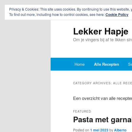
Privacy & Cookies: This site uses cookies. By continuing to use this website, 
To find out more, including how to control cookies, see here:
Cookie Policy
Lekker Hapje
Om je vingers bij af te likken s
Main
Home
Alle Recepten
Se
Skip
Skip
menu
to
to
CATEGORY ARCHIVES:
ALLE REC
primary
secondary
Een overzicht van alle recepte
content
content
FEATURED
Pasta met garna
Posted on
1 mei 2023
by
Alberto