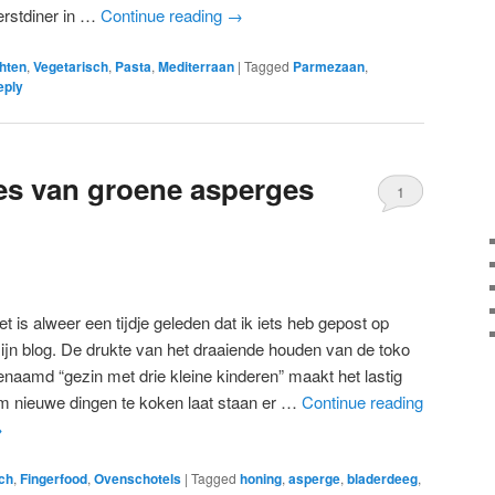
erstdiner in …
Continue reading
→
hten
,
Vegetarisch
,
Pasta
,
Mediterraan
|
Tagged
Parmezaan
,
eply
es van groene asperges
1
et is alweer een tijdje geleden dat ik iets heb gepost op
ijn blog. De drukte van het draaiende houden van de toko
enaamd “gezin met drie kleine kinderen” maakt het lastig
m nieuwe dingen te koken laat staan er …
Continue reading
→
ch
,
Fingerfood
,
Ovenschotels
|
Tagged
honing
,
asperge
,
bladerdeeg
,