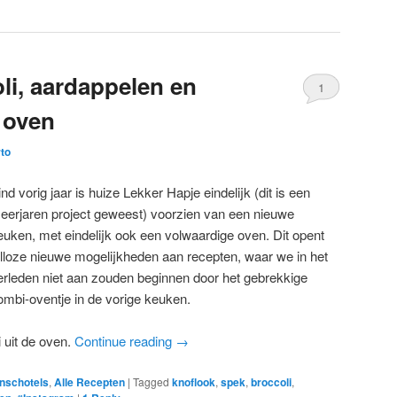
li, aardappelen en
1
 oven
to
ind vorig jaar is huize Lekker Hapje eindelijk (dit is een
eerjaren project geweest) voorzien van een nieuwe
euken, met eindelijk ook een volwaardige oven. Dit opent
alloze nieuwe mogelijkheden aan recepten, waar we in het
erleden niet aan zouden beginnen door het gebrekkige
ombi-oventje in de vorige keuken.
 uit de oven.
Continue reading
→
nschotels
,
Alle Recepten
|
Tagged
knoflook
,
spek
,
broccoli
,