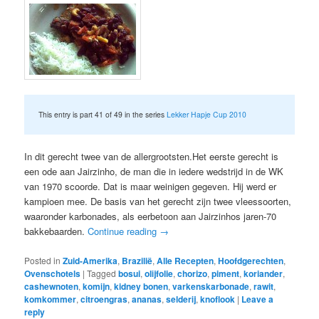
This entry is part 41 of 49 in the series
Lekker Hapje Cup 2010
In dit gerecht twee van de allergrootsten.Het eerste gerecht is
een ode aan Jairzinho, de man die in iedere wedstrijd in de WK
van 1970 scoorde. Dat is maar weinigen gegeven. Hij werd er
kampioen mee. De basis van het gerecht zijn twee vleessoorten,
waaronder karbonades, als eerbetoon aan Jairzinhos jaren-70
bakkebaarden.
Continue reading
→
Posted in
Zuid-Amerika
,
Brazilië
,
Alle Recepten
,
Hoofdgerechten
,
Ovenschotels
|
Tagged
bosui
,
olijfolie
,
chorizo
,
piment
,
koriander
,
cashewnoten
,
komijn
,
kidney bonen
,
varkenskarbonade
,
rawit
,
komkommer
,
citroengras
,
ananas
,
selderij
,
knoflook
|
Leave a
reply