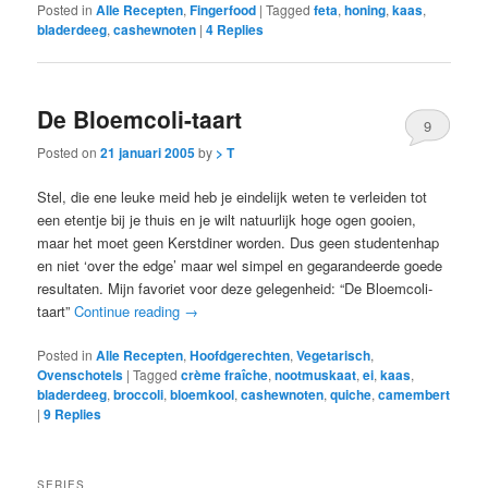
Posted in
Alle Recepten
,
Fingerfood
|
Tagged
feta
,
honing
,
kaas
,
bladerdeeg
,
cashewnoten
|
4
Replies
De Bloemcoli-taart
9
Posted on
21 januari 2005
by
> T
Stel, die ene leuke meid heb je eindelijk weten te verleiden tot
een etentje bij je thuis en je wilt natuurlijk hoge ogen gooien,
maar het moet geen Kerstdiner worden. Dus geen studentenhap
en niet ‘over the edge’ maar wel simpel en gegarandeerde goede
resultaten. Mijn favoriet voor deze gelegenheid: “De Bloemcoli-
taart”
Continue reading
→
Posted in
Alle Recepten
,
Hoofdgerechten
,
Vegetarisch
,
Ovenschotels
|
Tagged
crème fraîche
,
nootmuskaat
,
ei
,
kaas
,
bladerdeeg
,
broccoli
,
bloemkool
,
cashewnoten
,
quiche
,
camembert
|
9
Replies
SERIES