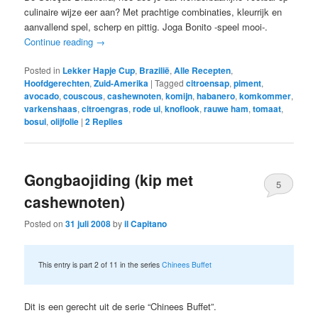
culinaire wijze eer aan? Met prachtige combinaties, kleurrijk en
aanvallend spel, scherp en pittig. Joga Bonito -speel mooi-.
Continue reading
→
Posted in
Lekker Hapje Cup
,
Brazilië
,
Alle Recepten
,
Hoofdgerechten
,
Zuid-Amerika
|
Tagged
citroensap
,
piment
,
avocado
,
couscous
,
cashewnoten
,
komijn
,
habanero
,
komkommer
,
varkenshaas
,
citroengras
,
rode ui
,
knoflook
,
rauwe ham
,
tomaat
,
bosui
,
olijfolie
|
2
Replies
Gongbaojiding (kip met
5
cashewnoten)
Posted on
31 juli 2008
by
il Capitano
This entry is part 2 of 11 in the series
Chinees Buffet
Dit is een gerecht uit de serie “Chinees Buffet”.