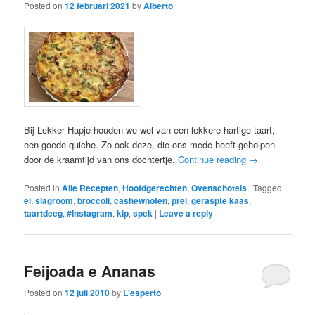
Posted on
12 februari 2021
by
Alberto
Bij Lekker Hapje houden we wel van een lekkere hartige taart,
een goede quiche. Zo ook deze, die ons mede heeft geholpen
door de kraamtijd van ons dochtertje.
Continue reading
→
Posted in
Alle Recepten
,
Hoofdgerechten
,
Ovenschotels
|
Tagged
ei
,
slagroom
,
broccoli
,
cashewnoten
,
prei
,
geraspte kaas
,
taartdeeg
,
#Instagram
,
kip
,
spek
|
Leave a reply
Feijoada e Ananas
Posted on
12 juli 2010
by
L'esperto