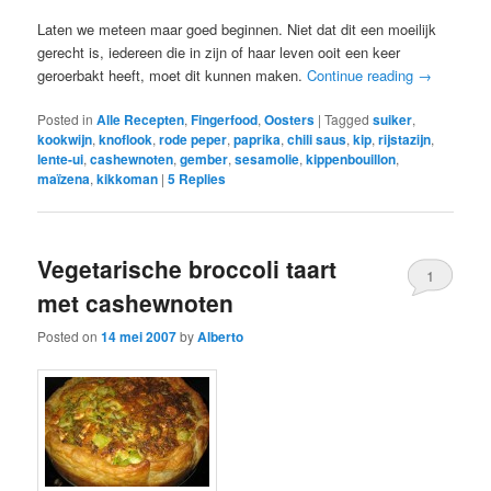
Laten we meteen maar goed beginnen. Niet dat dit een moeilijk
gerecht is, iedereen die in zijn of haar leven ooit een keer
geroerbakt heeft, moet dit kunnen maken.
Continue reading
→
Posted in
Alle Recepten
,
Fingerfood
,
Oosters
|
Tagged
suiker
,
kookwijn
,
knoflook
,
rode peper
,
paprika
,
chili saus
,
kip
,
rijstazijn
,
lente-ui
,
cashewnoten
,
gember
,
sesamolie
,
kippenbouillon
,
maïzena
,
kikkoman
|
5
Replies
Vegetarische broccoli taart
1
met cashewnoten
Posted on
14 mei 2007
by
Alberto