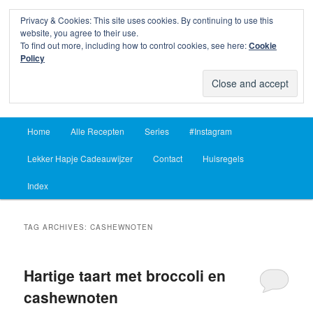
Privacy & Cookies: This site uses cookies. By continuing to use this
Sear
website, you agree to their use.
To find out more, including how to control cookies, see here:
Cookie
Lekker Hapje
Policy
Om je vingers bij af te likken sinds 2004
Main
Home
Alle Recepten
Series
#Instagram
Skip
Skip
menu
Lekker Hapje Cadeauwijzer
Contact
Huisregels
to
to
Index
primary
secondary
content
content
TAG ARCHIVES:
CASHEWNOTEN
Hartige taart met broccoli en
cashewnoten