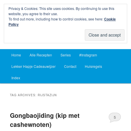
Privacy & Cookies: This site uses cookies. By continuing to use this
Sear
website, you agree to their use.
To find out more, including how to control cookies, see here:
Cookie
Lekker Hapje
Policy
Om je vingers bij af te likken sinds 2004
Main
Home
Alle Recepten
Series
#Instagram
Skip
Skip
menu
Lekker Hapje Cadeauwijzer
Contact
Huisregels
to
to
Index
primary
secondary
content
content
TAG ARCHIVES:
RIJSTAZIJN
Gongbaojiding (kip met
5
cashewnoten)