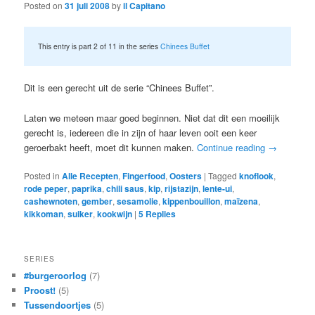
Posted on
31 juli 2008
by
il Capitano
This entry is part 2 of 11 in the series
Chinees Buffet
Dit is een gerecht uit de serie “Chinees Buffet”.
Laten we meteen maar goed beginnen. Niet dat dit een moeilijk
gerecht is, iedereen die in zijn of haar leven ooit een keer
geroerbakt heeft, moet dit kunnen maken.
Continue reading
→
Posted in
Alle Recepten
,
Fingerfood
,
Oosters
|
Tagged
knoflook
,
rode peper
,
paprika
,
chili saus
,
kip
,
rijstazijn
,
lente-ui
,
cashewnoten
,
gember
,
sesamolie
,
kippenbouillon
,
maïzena
,
kikkoman
,
suiker
,
kookwijn
|
5
Replies
SERIES
#burgeroorlog
(7)
Proost!
(5)
Tussendoortjes
(5)