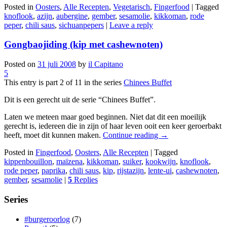
Posted in
Oosters
,
Alle Recepten
,
Vegetarisch
,
Fingerfood
|
Tagged
knoflook
,
azijn
,
aubergine
,
gember
,
sesamolie
,
kikkoman
,
rode
peper
,
chili saus
,
sichuanpepers
|
Leave a reply
Gongbaojiding (kip met cashewnoten)
Posted on
31 juli 2008
by
il Capitano
5
This entry is part 2 of 11 in the series
Chinees Buffet
Dit is een gerecht uit de serie “Chinees Buffet”.
Laten we meteen maar goed beginnen. Niet dat dit een moeilijk
gerecht is, iedereen die in zijn of haar leven ooit een keer geroerbakt
heeft, moet dit kunnen maken.
Continue reading
→
Posted in
Fingerfood
,
Oosters
,
Alle Recepten
|
Tagged
kippenbouillon
,
maïzena
,
kikkoman
,
suiker
,
kookwijn
,
knoflook
,
rode peper
,
paprika
,
chili saus
,
kip
,
rijstazijn
,
lente-ui
,
cashewnoten
,
gember
,
sesamolie
|
5
Replies
Series
#burgeroorlog
(7)