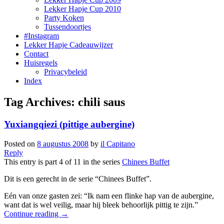
Lekker Hapje Cup 2010
Party Koken
Tussendoortjes
#Instagram
Lekker Hapje Cadeauwijzer
Contact
Huisregels
Privacybeleid
Index
Tag Archives:
chili saus
Yuxiangqiezi (pittige aubergine)
Posted on
8 augustus 2008
by
il Capitano
Reply
This entry is part 4 of 11 in the series
Chinees Buffet
Dit is een gerecht in de serie “Chinees Buffet”.
Eén van onze gasten zei: “Ik nam een flinke hap van de aubergine,
want dat is wel veilig, maar hij bleek behoorlijk pittig te zijn.”
Continue reading
→