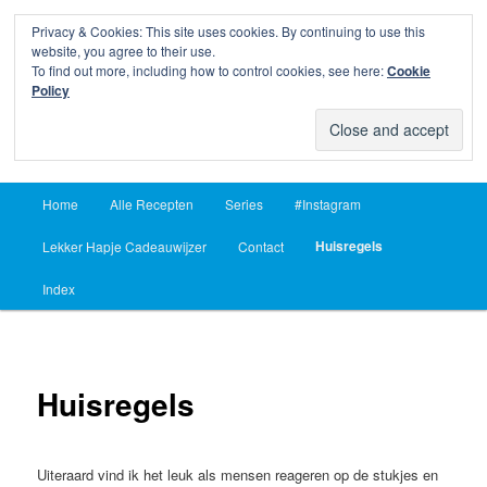
Privacy & Cookies: This site uses cookies. By continuing to use this
Sear
website, you agree to their use.
To find out more, including how to control cookies, see here:
Cookie
Lekker Hapje
Policy
Om je vingers bij af te likken sinds 2004
Main
Home
Alle Recepten
Series
#Instagram
Skip
Skip
menu
Huisregels
Lekker Hapje Cadeauwijzer
Contact
to
to
Index
primary
secondary
content
content
Huisregels
Uiteraard vind ik het leuk als mensen reageren op de stukjes en