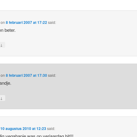
on
8 februari 2007 at 17:22
said:
n beter.
↓
y
on
8 februari 2007 at 17:30
said:
andje.
↓
y
n
10 augustus 2010 at 12:23
said:
ig vegahapje was op verjaardag hit!!!