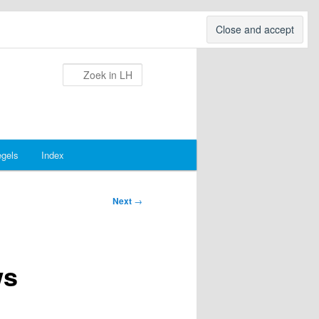
Search
egels
Index
Next
→
ws