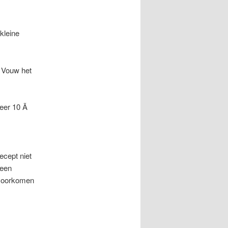
 kleine
. Vouw het
veer 10 Ã
recept niet
 een
 voorkomen