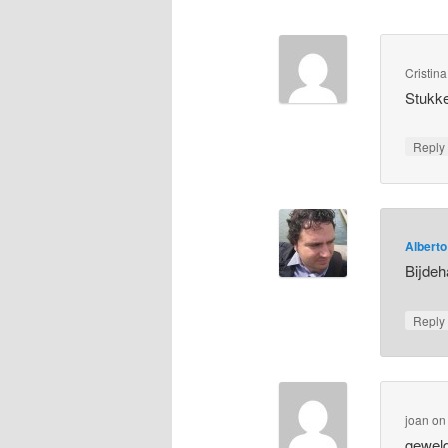
Cristina
Stukke
Repl
Alberto
Bijdeh
Repl
joan
o
geweld