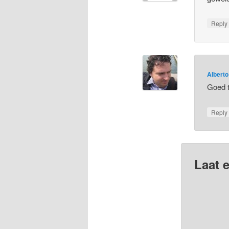
Repl
Alberto
Goed t
Repl
Laat e