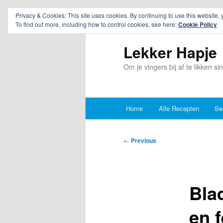
Privacy & Cookies: This site uses cookies. By continuing to use this website, 
To find out more, including how to control cookies, see here:
Cookie Policy
Lekker Hapje
Om je vingers bij af te likken s
Main
Home
Alle Recepten
Se
Skip
Skip
menu
to
to
Post
←
Previous
navigation
primary
secondary
content
content
Bla
en f