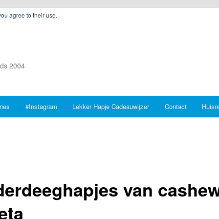
you agree to their use.
inds 2004
ries
#Instagram
Lekker Hapje Cadeauwijzer
Contact
Huisr
derdeeghapjes van cashe
eta