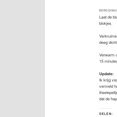
BEREIDING
Laat de bl
blokjes.
Verkruimel
deeg dicht
Verwarm de
15 minute
Update:
Ik krijg vi
vermeld he
theelepelt
dat de hap
DELEN: