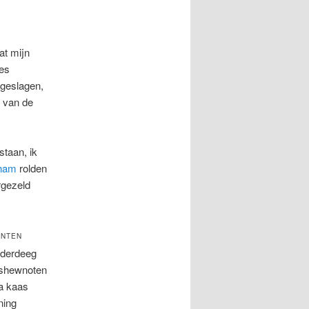
at mijn
jes
ngeslagen,
s van de
staan, ik
 ham
rolden
rgezeld
ËNTEN
aderdeeg
shewnoten
ta kaas
ning