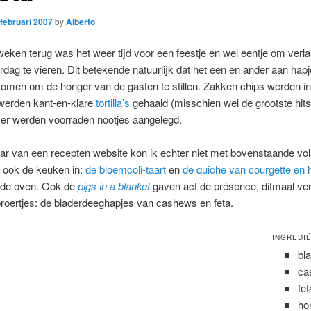
 februari 2007
by
Alberto
eken terug was het weer tijd voor een feestje en wel eentje om verla
rdag te vieren. Dit betekende natuurlijk dat het een en ander aan hap
omen om de honger van de gasten te stillen. Zakken chips werden i
 werden kant-en-klare
tortilla’s
gehaald (misschien wel de grootste hit
 er werden voorraden nootjes aangelegd.
ar van een recepten website kon ik echter niet met bovenstaande vol
f ook de keuken in:
de bloemcoli-taart
en
de quiche van courgette en
 de oven. Ook de
pigs in a blanket
gaven act de présence, ditmaal ve
roertjes: de bladerdeeghapjes van cashews en feta.
INGREDI
bl
ca
fe
ho