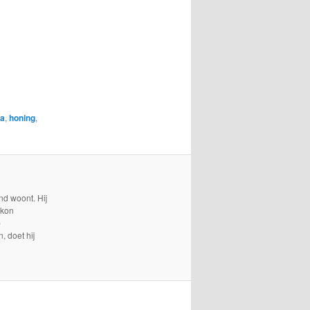
ta
,
honing
,
nd woont. Hij
 kon
p
, doet hij