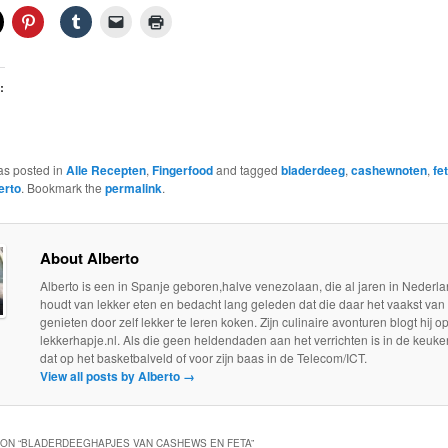
:
as posted in
Alle Recepten
,
Fingerfood
and tagged
bladerdeeg
,
cashewnoten
,
fe
erto
. Bookmark the
permalink
.
About Alberto
Alberto is een in Spanje geboren,halve venezolaan, die al jaren in Nederla
houdt van lekker eten en bedacht lang geleden dat die daar het vaakst van
genieten door zelf lekker te leren koken. Zijn culinaire avonturen blogt hij o
lekkerhapje.nl. Als die geen heldendaden aan het verrichten is in de keuken
dat op het basketbalveld of voor zijn baas in de Telecom/ICT.
View all posts by Alberto
→
ON “
BLADERDEEGHAPJES VAN CASHEWS EN FETA
”