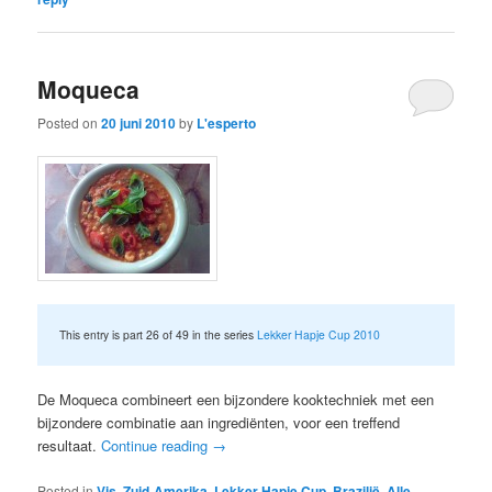
Moqueca
Posted on
20 juni 2010
by
L'esperto
This entry is part 26 of 49 in the series
Lekker Hapje Cup 2010
De Moqueca combineert een bijzondere kooktechniek met een
bijzondere combinatie aan ingrediënten, voor een treffend
resultaat.
Continue reading
→
Posted in
Vis
,
Zuid-Amerika
,
Lekker Hapje Cup
,
Brazilië
,
Alle