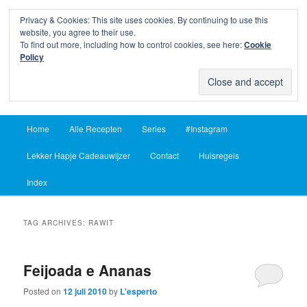
Privacy & Cookies: This site uses cookies. By continuing to use this
Sear
website, you agree to their use.
To find out more, including how to control cookies, see here:
Cookie
Lekker Hapje
Policy
Om je vingers bij af te likken sinds 2004
Main
Home
Alle Recepten
Series
#Instagram
Skip
Skip
menu
Lekker Hapje Cadeauwijzer
Contact
Huisregels
to
to
Index
primary
secondary
content
content
TAG ARCHIVES:
RAWIT
Feijoada e Ananas
Posted on
12 juli 2010
by
L'esperto