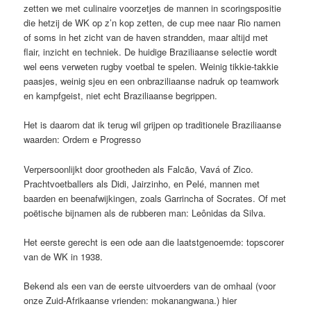
zetten we met culinaire voorzetjes de mannen in scoringspositie
die hetzij de WK op z’n kop zetten, de cup mee naar Rio namen
of soms in het zicht van de haven strandden, maar altijd met
flair, inzicht en techniek. De huidige Braziliaanse selectie wordt
wel eens verweten rugby voetbal te spelen. Weinig tikkie-takkie
paasjes, weinig sjeu en een onbraziliaanse nadruk op teamwork
en kampfgeist, niet echt Braziliaanse begrippen.
Het is daarom dat ik terug wil grijpen op traditionele Braziliaanse
waarden: Ordem e Progresso
Verpersoonlijkt door grootheden als Falcão, Vavá of Zico.
Prachtvoetballers als Didi, Jairzinho, en Pelé, mannen met
baarden en beenafwijkingen, zoals Garrincha of Socrates. Of met
poëtische bijnamen als de rubberen man: Leônidas da Silva.
Het eerste gerecht is een ode aan die laatstgenoemde: topscorer
van de WK in 1938.
Bekend als een van de eerste uitvoerders van de omhaal (voor
onze Zuid-Afrikaanse vrienden: mokanangwana.) hier