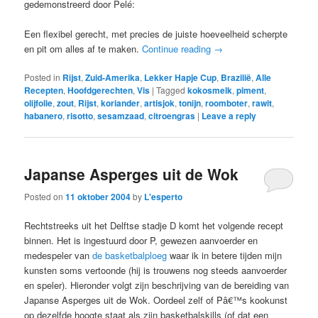
gedemonstreerd door Pelé:
Een flexibel gerecht, met precies de juiste hoeveelheid scherpte
en pit om alles af te maken.
Continue reading
→
Posted in
Rijst
,
Zuid-Amerika
,
Lekker Hapje Cup
,
Brazilië
,
Alle
Recepten
,
Hoofdgerechten
,
Vis
|
Tagged
kokosmelk
,
piment
,
olijfolie
,
zout
,
Rijst
,
koriander
,
artisjok
,
tonijn
,
roomboter
,
rawit
,
habanero
,
risotto
,
sesamzaad
,
citroengras
|
Leave a reply
Japanse Asperges uit de Wok
Posted on
11 oktober 2004
by
L'esperto
Rechtstreeks uit het Delftse stadje D komt het volgende recept
binnen. Het is ingestuurd door P, gewezen aanvoerder en
medespeler van
de basketbalploeg
waar ik in betere tijden mijn
kunsten soms vertoonde (hij is trouwens nog steeds aanvoerder
en speler). Hieronder volgt zijn beschrijving van de bereiding van
Japanse Asperges uit de Wok. Oordeel zelf of Pâ€™s kookunst
op dezelfde hoogte staat als zijn basketbalskills (of dat een