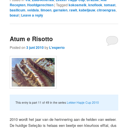
Recepten
,
Hoofdgerechten
|
Tagged
kokosmelk
,
knoflook
,
tomaat
,
basilicum
,
veldsla
,
limoen
,
garnalen
,
rawit
,
kabeljauw
,
citroengras
,
bosui
|
Leave a reply
Atum e Risotto
Posted on
3 juni 2010
by
L'esperto
This entry is part 11 of 49 in the series
Lekker Hapje Cup 2010
2010 wordt het jaar van de herinnering aan de helden van weleer.
De huidige Seleção is helaas een beetje een kleurloos elftal, dus