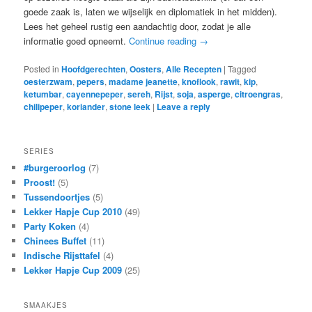
goede zaak is, laten we wijselijk en diplomatiek in het midden).
Lees het geheel rustig een aandachtig door, zodat je alle
informatie goed opneemt.
Continue reading
→
Posted in
Hoofdgerechten
,
Oosters
,
Alle Recepten
|
Tagged
oesterzwam
,
pepers
,
madame jeanette
,
knoflook
,
rawit
,
kip
,
ketumbar
,
cayennepeper
,
sereh
,
Rijst
,
soja
,
asperge
,
citroengras
,
chilipeper
,
koriander
,
stone leek
|
Leave a reply
SERIES
#burgeroorlog
(7)
Proost!
(5)
Tussendoortjes
(5)
Lekker Hapje Cup 2010
(49)
Party Koken
(4)
Chinees Buffet
(11)
Indische Rijsttafel
(4)
Lekker Hapje Cup 2009
(25)
SMAAKJES