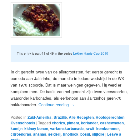
This entry is part 41 of 49 in the series
Lekker Hapje Cup 2010
In dit gerecht twee van de allergrootsten.Het eerste gerecht is
een ode aan Jairzinho, de man die in iedere wedstrijd in de WK
van 1970 scoorde. Dat is maar weinigen gegeven. Hij werd er
kampioen mee. De basis van het gerecht zijn twee vleessoorten,
waaronder karbonades, als eerbetoon aan Jairzinhos jaren-70
bakkebaarden.
Continue reading
→
Posted in
Zuid-Amerika
,
Brazilië
,
Alle Recepten
,
Hoofdgerechten
,
Ovenschotels
|
Tagged
chorizo
,
piment
,
koriander
,
cashewnoten
,
komijn
,
kidney bonen
,
varkenskarbonade
,
rawit
,
komkommer
,
citroengras
,
ananas
,
selderij
,
knoflook
,
bosui
,
olijfolie
|
Leave a
reply