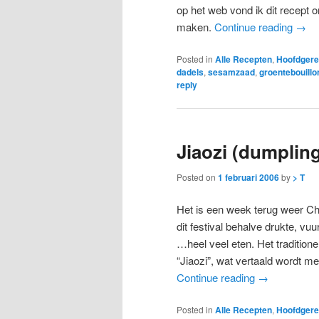
op het web vond ik dit recept 
maken.
Continue reading
→
Posted in
Alle Recepten
,
Hoofdgere
dadels
,
sesamzaad
,
groentebouillo
reply
Jiaozi (dumplin
Posted on
1 februari 2006
by
> T
Het is een week terug weer Ch
dit festival behalve drukte, vu
…heel veel eten. Het traditione
“Jiaozi”, wat vertaald wordt me
Continue reading
→
Posted in
Alle Recepten
,
Hoofdgere