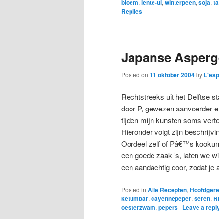
bloem
,
lente-ui
,
winterpeen
,
soja
,
t
Replies
Japanse Asperg
Posted on
11 oktober 2004
by
L'esp
Rechtstreeks uit het Delftse s
door P, gewezen aanvoerder 
tijden mijn kunsten soms verto
Hieronder volgt zijn beschrijv
Oordeel zelf of Pâ€™s kookunst
een goede zaak is, laten we wij
een aandachtig door, zodat je 
Posted in
Alle Recepten
,
Hoofdgere
ketumbar
,
cayennepeper
,
sereh
,
Ri
oesterzwam
,
pepers
|
Leave a repl