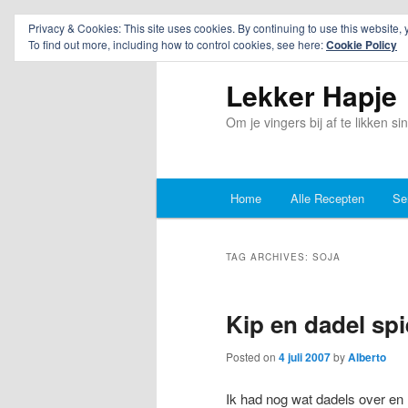
Privacy & Cookies: This site uses cookies. By continuing to use this website, 
To find out more, including how to control cookies, see here:
Cookie Policy
Lekker Hapje
Om je vingers bij af te likken s
Main
Home
Alle Recepten
Se
Skip
Skip
menu
to
to
TAG ARCHIVES:
SOJA
primary
secondary
Kip en dadel sp
content
content
Posted on
4 juli 2007
by
Alberto
Ik had nog wat dadels over en