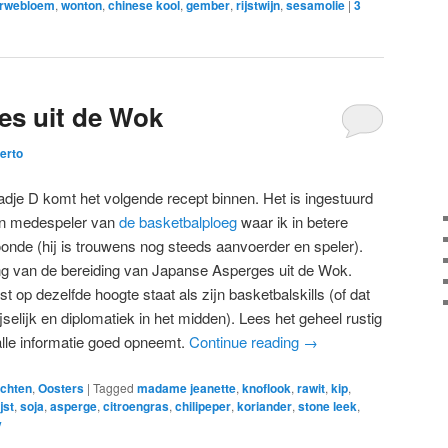
arwebloem
,
wonton
,
chinese kool
,
gember
,
rijstwijn
,
sesamolie
|
3
es uit de Wok
erto
tadje D komt het volgende recept binnen. Het is ingestuurd
en medespeler van
de basketbalploeg
waar ik in betere
onde (hij is trouwens nog steeds aanvoerder en speler).
ing van de bereiding van Japanse Asperges uit de Wok.
 op dezelfde hoogte staat als zijn basketbalskills (of dat
selijk en diplomatiek in het midden). Lees het geheel rustig
alle informatie goed opneemt.
Continue reading
→
chten
,
Oosters
|
Tagged
madame jeanette
,
knoflook
,
rawit
,
kip
,
jst
,
soja
,
asperge
,
citroengras
,
chilipeper
,
koriander
,
stone leek
,
y