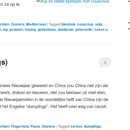
om ze op te
chten
,
Oosters
,
Mediterraan
|
Tagged
bieslook
,
couscous
,
soja
,
n
,
kip
,
pruimen
,
honing
,
geitenkaas
,
basilicum
,
peterselie
|
Leave a
gs)
3
inees Nieuwjaar geweest en China zou China niet zijn als
urwerk, draken en leeuwen, niet zou bestaan uit veel eten,
le Nieuwjaarseten in de noordelijke helft van China zijn de
t het Engelse “dumplings”. Het heeft veel weg van ravioli.
chten
,
Fingerfood
,
Pasta
,
Oosters
|
Tagged
varken
,
dumplings
,