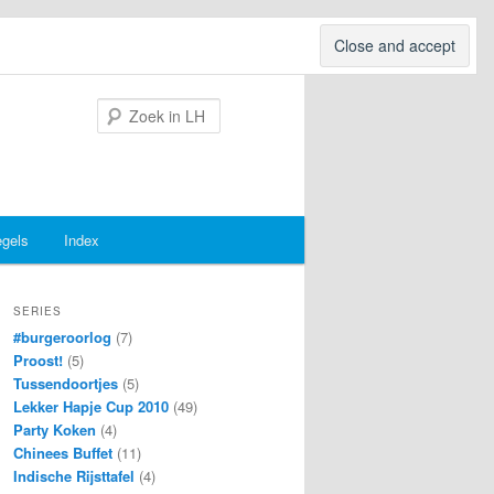
Search
egels
Index
SERIES
#burgeroorlog
(7)
Proost!
(5)
Tussendoortjes
(5)
Lekker Hapje Cup 2010
(49)
Party Koken
(4)
Chinees Buffet
(11)
Indische Rijsttafel
(4)