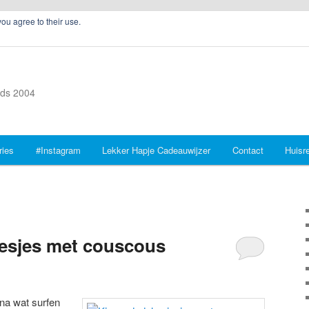
you agree to their use.
inds 2004
ries
#Instagram
Lekker Hapje Cadeauwijzer
Contact
Huisr
iesjes met couscous
 na wat surfen