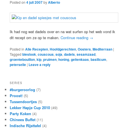
Posted on
4 juli 2007
by
Alberto
Ik had nog wat dadels over en na wat surfen op het web vond ik
dit recept om ze op te maken.
Continue reading
→
Posted in
Alle Recepten
,
Hoofdgerechten
,
Oosters
,
Mediterraan
|
Tagged
bieslook
,
couscous
,
soja
,
dadels
,
sesamzaad
,
groentebouillon
,
kip
,
pruimen
,
honing
,
geitenkaas
,
basilicum
,
peterselie
|
Leave a reply
SERIES
#burgeroorlog
(7)
Proost!
(5)
Tussendoortjes
(5)
Lekker Hapje Cup 2010
(49)
Party Koken
(4)
Chinees Buffet
(11)
Indische Rijsttafel
(4)