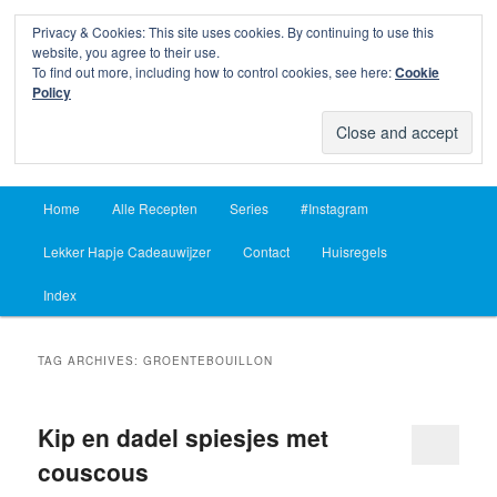
Privacy & Cookies: This site uses cookies. By continuing to use this
Sear
website, you agree to their use.
To find out more, including how to control cookies, see here:
Cookie
Lekker Hapje
Policy
Om je vingers bij af te likken sinds 2004
Main
Home
Alle Recepten
Series
#Instagram
Skip
Skip
menu
Lekker Hapje Cadeauwijzer
Contact
Huisregels
to
to
Index
primary
secondary
content
content
TAG ARCHIVES:
GROENTEBOUILLON
Kip en dadel spiesjes met
couscous