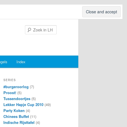
Search
egels
Index
SERIES
#burgeroorlog
(7)
Proost!
(5)
Tussendoortjes
(5)
Lekker Hapje Cup 2010
(49)
Party Koken
(4)
Chinees Buffet
(11)
Indische Rijsttafel
(4)