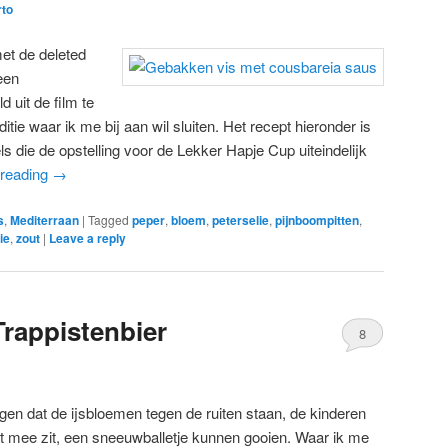
rto
met de deleted
een
 uit de film te
ie waar ik me bij aan wil sluiten. Het recept hieronder is
s die de opstelling voor de Lekker Hapje Cup uiteindelijk
 reading
→
s
,
Mediterraan
|
Tagged
peper
,
bloem
,
peterselie
,
pijnboompitten
,
lie
,
zout
|
Leave a reply
Trappistenbier
8
gen dat de ijsbloemen tegen de ruiten staan, de kinderen
ht mee zit, een sneeuwballetje kunnen gooien. Waar ik me