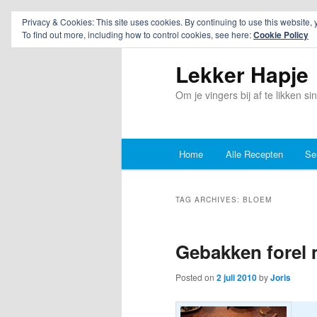
Privacy & Cookies: This site uses cookies. By continuing to use this website, 
To find out more, including how to control cookies, see here:
Cookie Policy
Lekker Hapje
Om je vingers bij af te likken s
Main
Home
Alle Recepten
Se
Skip
Skip
menu
to
to
TAG ARCHIVES:
BLOEM
primary
secondary
Gebakken forel
content
content
Posted on
2 juli 2010
by
Joris