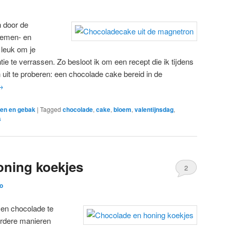
 door de
oemen- en
 leuk om je
tie te verrassen. Zo besloot ik om een recept die ik tijdens
uit te proberen: een chocolade cake bereid in de
→
en en gebak
|
Tagged
chocolade
,
cake
,
bloem
,
valentijnsdag
,
s
oning koekjes
2
o
en chocolade te
erdere manieren