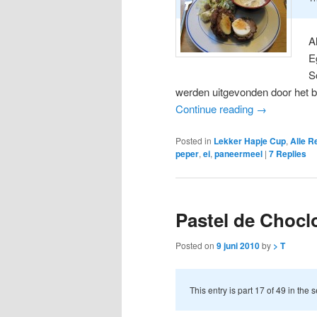
A
E
S
werden uitgevonden door het 
Continue reading
→
Posted in
Lekker Hapje Cup
,
Alle R
peper
,
ei
,
paneermeel
|
7
Replies
Pastel de Chocl
Posted on
9 juni 2010
by
> T
This entry is part 17 of 49 in the 