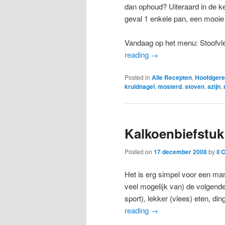
dan ophoud? Uiteraard in de k
geval 1 enkele pan, een mooi
Vandaag op het menu: Stoofvle
reading
→
Posted in
Alle Recepten
,
Hoofdgere
kruidnagel
,
mosterd
,
stoven
,
azijn
,
Kalkoenbiefstu
Posted on
17 december 2008
by
il 
Het is erg simpel voor een ma
veel mogelijk van) de volgende
sport), lekker (vlees) eten, ding
reading
→