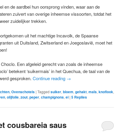
pel en de aardbei hun oorsprong vinden, waar aan de
teren zuivert van overige inheemse vissoorten, totdat het
weer zuidelijker trekken.
ortgekomen uit het machtige Incavolk, de Spaanse
anten uit Duitsland, Zwitserland en Joegoslavië, moet het
ben!
e Choclo. Een afgeleid gerecht van zoals de inheemse
oclo’ betekent ‘suikermais’ in het Quechua, de taal van de
 werd gesproken.
Continue reading
→
chten
,
Ovenschotels
|
Tagged
suiker
,
bloem
,
gehakt
,
maïs
,
knoflook
,
jven
,
olijfolie
,
zout
,
peper
,
champignons
,
ei
|
5
Replies
t cousbareia saus