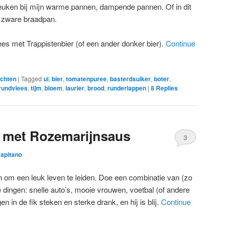
euken bij mijn warme pannen, dampende pannen. Of in dit
e zware braadpan.
es met Trappistenbier (of een ander donker bier).
Continue
chten
|
Tagged
ui
,
bier
,
tomatenpuree
,
basterdsuiker
,
boter
,
rundvlees
,
tijm
,
bloem
,
laurier
,
brood
,
runderlappen
|
8
Replies
k met Rozemarijnsaus
3
Capitano
n om een leuk leven te leiden. Doe een combinatie van (zo
 dingen: snelle auto’s, mooie vrouwen, voetbal (of andere
en in de fik steken en sterke drank, en hij is blij.
Continue