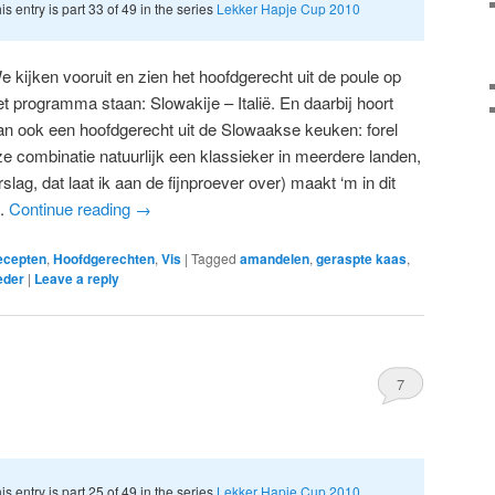
is entry is part 33 of 49 in the series
Lekker Hapje Cup 2010
e kijken vooruit en zien het hoofdgerecht uit de poule op
et programma staan: Slowakije – Italië. En daarbij hoort
an ook een hoofdgerecht uit de Slowaakse keuken: forel
e combinatie natuurlijk een klassieker in meerdere landen,
lag, dat laat ik aan de fijnproever over) maakt ‘m in dit
s.
Continue reading
→
ecepten
,
Hoofdgerechten
,
Vis
|
Tagged
amandelen
,
geraspte kaas
,
eder
|
Leave a reply
7
is entry is part 25 of 49 in the series
Lekker Hapje Cup 2010