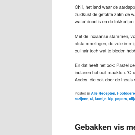
Chili, het land waar de aardap
zuidkust de gefokte zalm de wa
water dood is en de fokkerijen 
Met de indiaanse stammen, vo
afstammelingen, de vele immigr
culinair toch wat te bieden heb
En dat heeft het ook: Pastel d
indianen het ooit maakten. ‘Ch
Andes, die ook door de Inca’s
Posted in
Alle Recepten
,
Hoofdgere
rozijnen
,
ui
,
komijn
,
kip
,
pepers
,
oli
Gebakken vis me