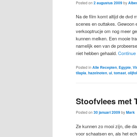
Posted on
2 augustus 2009
by
Albe
Na de film komt altijd de dvd 
scenes en outtakes. Gewoon 
verkooptrucje om nog meer geld
kunnen melken. Een mooie tradit
namelijk een van de probeersel
niet hebben gehaald.
Continue
Posted in
Alle Recepten
,
Egypte
,
Vi
tilapia
,
hazelnoten
,
ui
,
tomaat
,
olijfo
Stoofvlees met 
Posted on
30 januari 2009
by
Mark
Ze kunnen zo mooi zijn, die da
voor schaatsen en, als het ec