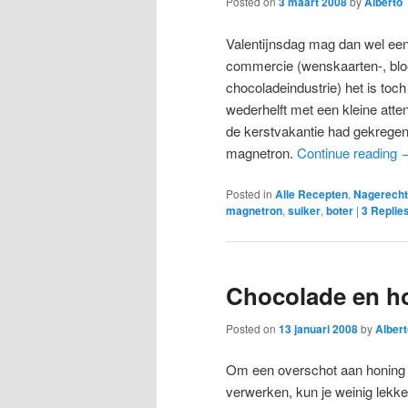
Posted on
3 maart 2008
by
Alberto
Valentijnsdag mag dan wel een
commercie (wenskaarten-, bl
chocoladeindustrie) het is toch
wederhelft met een kleine atten
de kerstvakantie had gekregen 
magnetron.
Continue reading
Posted in
Alle Recepten
,
Nagerecht
magnetron
,
suiker
,
boter
|
3
Replie
Chocolade en h
Posted on
13 januari 2008
by
Albert
Om een overschot aan honing 
verwerken, kun je weinig lekk