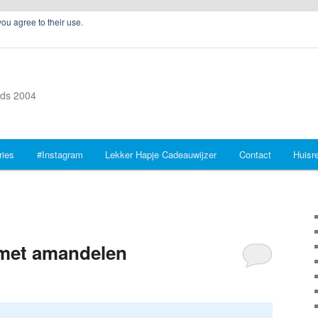
you agree to their use.
inds 2004
ries
#Instagram
Lekker Hapje Cadeauwijzer
Contact
Huisr
 met amandelen