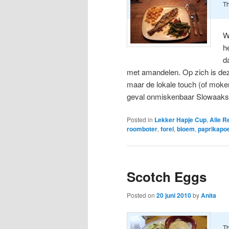
Th
W
h
d
met amandelen. Op zich is dez
maar de lokale touch (of mokers
geval onmiskenbaar Slowaak
Posted in
Lekker Hapje Cup
,
Alle R
roomboter
,
forel
,
bloem
,
paprikapo
Scotch Eggs
Posted on
20 juni 2010
by
Anita
Th