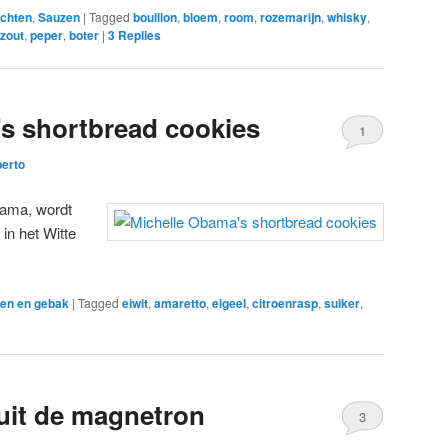
chten
,
Sauzen
|
Tagged
bouillon
,
bloem
,
room
,
rozemarijn
,
whisky
,
zout
,
peper
,
boter
|
3
Replies
s shortbread cookies
1
berto
bama, wordt
in het Witte
en en gebak
|
Tagged
eiwit
,
amaretto
,
eigeel
,
citroenrasp
,
suiker
,
uit de magnetron
3