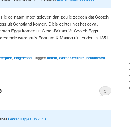
ls je de naam moet geloven dan zou je zeggen dat Scotch
ggs uit Schotland komen. Dit is echter niet het geval,
cotch Eggs komen uit Groot-Brittannië. Scotch Eggs
beroemde warenhuis Fortnum & Mason uit Londen in 1851.
ecepten
,
Fingerfood
|
Tagged
bloem
,
Worcestershire
,
braadworst
,
o
5
series
Lekker Hapje Cup 2010