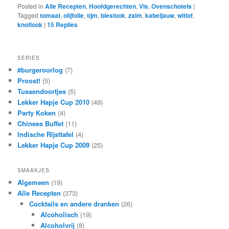
Posted in
Alle Recepten
,
Hoofdgerechten
,
Vis
,
Ovenschotels
|
Tagged
tomaat
,
olijfolie
,
tijm
,
bieslook
,
zalm
,
kabeljauw
,
witlof
,
knoflook
|
15
Replies
SERIES
#burgeroorlog
(7)
Proost!
(5)
Tussendoortjes
(5)
Lekker Hapje Cup 2010
(49)
Party Koken
(4)
Chinees Buffet
(11)
Indische Rijsttafel
(4)
Lekker Hapje Cup 2009
(25)
SMAAKJES
Algemeen
(19)
Alle Recepten
(373)
Cocktails en andere dranken
(26)
Alcoholisch
(19)
Alcoholvrij
(8)