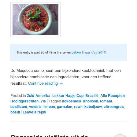
This entry is part 26 of 49 in the series
Lekker Hapje Cup 2010
De Moqueca combineert een bijzondere kooktechniek met een
bijzondere combinatie aan ingrediënten, voor een treffend
resultaat.
Continue reading
→
Posted in
Zuid-Amerika
,
Lekker Hapje Cup
,
Brazilië
,
Alle Recepten
,
Hoofdgerechten
,
Vis
|
Tagged
kokosmelk
,
knoflook
,
tomaat
,
basilicum
,
veldsla
,
limoen
,
garnalen
,
rawit
,
kabeljauw
,
citroengras
,
bosui
|
Leave a reply
Opgerolde visfilets uit de