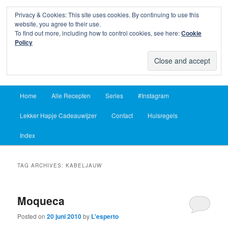
Privacy & Cookies: This site uses cookies. By continuing to use this
Sear
website, you agree to their use.
To find out more, including how to control cookies, see here:
Cookie
Lekker Hapje
Policy
Om je vingers bij af te likken sinds 2004
Main
Home
Alle Recepten
Series
#Instagram
Skip
Skip
menu
Lekker Hapje Cadeauwijzer
Contact
Huisregels
to
to
Index
primary
secondary
content
content
TAG ARCHIVES:
KABELJAUW
Moqueca
Posted on
20 juni 2010
by
L'esperto