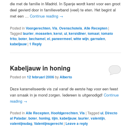
die met de familie in Madrid. In Spanje wordt kerst voor een groot
deel gevierd door in familieverband (veel) te eten. Het begint al
met een …
Continue reading
→
Posted in
Voorgerechten
,
Vis
,
Ovenschotels
,
Alle Recepten
|
Tagged
laurier
,
mosselen
,
kerst
,
ui
,
kerstdiner
,
tomaat
,
tomato
frito
,
boter
,
bechamel
,
ei
,
paneermeel
,
witte wijn
,
garnalen
,
kabeljauw
|
1
Reply
Kabeljauw in honing
Posted on
12 februari 2006
by
Alberto
Deze karameliseerde vis zal vanaf de eerste hap voor een feest
van smaak in je mond zorgen. Iedereen is uitgenodigd!
Continue
reading
→
Posted in
Alle Recepten
,
Hoofdgerechten
,
Vis
|
Tagged
ui
,
Directo
al Paladar
,
boter
,
honing
,
tijm
,
kabeljauw
,
laurier
,
valentijn
,
valentijnsdag
,
Valentijnsgerecht
|
Leave a reply