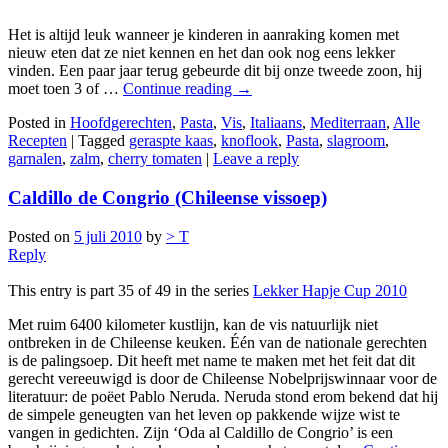
Het is altijd leuk wanneer je kinderen in aanraking komen met
nieuw eten dat ze niet kennen en het dan ook nog eens lekker
vinden. Een paar jaar terug gebeurde dit bij onze tweede zoon, hij
moet toen 3 of …
Continue reading
→
Posted in
Hoofdgerechten
,
Pasta
,
Vis
,
Italiaans
,
Mediterraan
,
Alle
Recepten
|
Tagged
geraspte kaas
,
knoflook
,
Pasta
,
slagroom
,
garnalen
,
zalm
,
cherry tomaten
|
Leave a reply
Caldillo de Congrio (Chileense vissoep)
Posted on
5 juli 2010
by
> T
Reply
This entry is part 35 of 49 in the series
Lekker Hapje Cup 2010
Met ruim 6400 kilometer kustlijn, kan de vis natuurlijk niet
ontbreken in de Chileense keuken. Één van de nationale gerechten
is de palingsoep. Dit heeft met name te maken met het feit dat dit
gerecht vereeuwigd is door de Chileense Nobelprijswinnaar voor de
literatuur: de poëet Pablo Neruda. Neruda stond erom bekend dat hij
de simpele geneugten van het leven op pakkende wijze wist te
vangen in gedichten. Zijn ‘Oda al Caldillo de Congrio’ is een