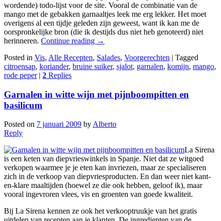
wordende) todo-lijst voor de site. Vooral de combinatie van de
mango met de gebakken garnaaltjes leek me erg lekker. Het moet
overigens al een tijdje geleden zijn geweest, want ik kan me de
oorspronkelijke bron (die ik destijds dus niet heb genoteerd) niet
herinneren.
Continue reading
→
Posted in
Vis
,
Alle Recepten
,
Salades
,
Voorgerechten
|
Tagged
citroensap
,
koriander
,
bruine suiker
,
sjalot
,
garnalen
,
komijn
,
mango
,
rode peper
|
2
Replies
Garnalen in witte wijn met pijnboompitten en
basilicum
Posted on
7 januari 2009
by
Alberto
Reply
La Sirena
is een keten van diepvrieswinkels in Spanje. Niet dat ze witgoed
verkopen waarmee je je eten kan invriezen, maar ze specialiseren
zich in de verkoop van diepvriesproducten. En dan weer niet kant-
en-klare maaltijden (hoewel ze die ook hebben, geloof ik), maar
vooral ingevroren vlees, vis en groenten van goede kwaliteit.
Bij La Sirena kennen ze ook het verkooptruukje van het gratis
uitdelen van recepten aan je klanten. De ingredienten van de