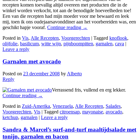
recepten komen toevallig altijd overeen met producten die in de
winkel worden verkocht, tot aan de benodigde hoeveelheden toe!
Een van die recepten had mijn moeder voor me bewaard en leek
mij, toen ik ons oudejaarsavonddiner aan het voorbereiden was, een
geschikt hapje vooraf.
Continue reading
→
Posted in
Vis
,
Alle Recepten
,
Voorgerechten
|
Tagged
knoflook
,
olijfolie
,
basilicum
,
witte wijn
,
pijnboompitten
,
garnalen
,
cava
|
Leave a reply
Garnalen met avocado
Posted on
23 december 2008
by
Alberto
Reply
Verrassend fris, vullend en erg lekker.
Continue reading
→
Posted in
Zuid-Amerika
,
Venezuela
,
Alle Recepten
,
Salades
,
Voorgerechten
,
Vis
|
Tagged
citroensap
,
mayonaise
,
avocado
,
ketchup
,
garnalen
|
Leave a reply
Sandra & Marcel’s surf-and-turf maaltijdsalade met
tonijn, garnalen en bacon