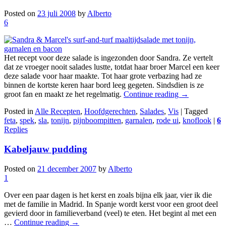
Posted on
23 juli 2008
by
Alberto
6
Het recept voor deze salade is ingezonden door Sandra. Ze vertelt
dat ze vroeger nooit salades lustte, totdat haar broer Marcel een keer
deze salade voor haar maakte. Tot haar grote verbazing had ze
binnen de kortste keren haar bord leeg gegeten. Sindsdien is ze
groot fan en maakt ze het regelmatig.
Continue reading
→
Posted in
Alle Recepten
,
Hoofdgerechten
,
Salades
,
Vis
|
Tagged
feta
,
spek
,
sla
,
tonijn
,
pijnboompitten
,
garnalen
,
rode ui
,
knoflook
|
6
Replies
Kabeljauw pudding
Posted on
21 december 2007
by
Alberto
1
Over een paar dagen is het kerst en zoals bijna elk jaar, vier ik die
met de familie in Madrid. In Spanje wordt kerst voor een groot deel
gevierd door in familieverband (veel) te eten. Het begint al met een
…
Continue reading
→