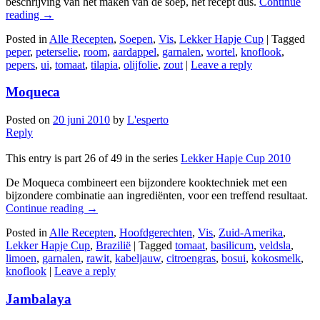
beschrijving van het maken van de soep, het recept dus.
Continue
reading
→
Posted in
Alle Recepten
,
Soepen
,
Vis
,
Lekker Hapje Cup
|
Tagged
peper
,
peterselie
,
room
,
aardappel
,
garnalen
,
wortel
,
knoflook
,
pepers
,
ui
,
tomaat
,
tilapia
,
olijfolie
,
zout
|
Leave a reply
Moqueca
Posted on
20 juni 2010
by
L'esperto
Reply
This entry is part 26 of 49 in the series
Lekker Hapje Cup 2010
De Moqueca combineert een bijzondere kooktechniek met een
bijzondere combinatie aan ingrediënten, voor een treffend resultaat.
Continue reading
→
Posted in
Alle Recepten
,
Hoofdgerechten
,
Vis
,
Zuid-Amerika
,
Lekker Hapje Cup
,
Brazilië
|
Tagged
tomaat
,
basilicum
,
veldsla
,
limoen
,
garnalen
,
rawit
,
kabeljauw
,
citroengras
,
bosui
,
kokosmelk
,
knoflook
|
Leave a reply
Jambalaya