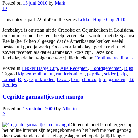
Posted on
13 juni 2010
by
Mark
12
This entry is part 22 of 49 in the series
Lekker Hapje Cup 2010
Jambalaya is ontstaan uit de Creoolse en Cajunkeuken in Louisiana,
en kan misschien best een beetje vergeleken worden met de Spaanse
Paella (he, ik heb al gezegd dat de Amerikaanse keuken veelal
bestaat uit goed jatwerk). Ook voor Jambalaya geldt: er zijn net
zoveel recepten als dat er Jambalaya-koks zijn. Deze kok
Jambalayade het volgende voor jullie in elkaar.
Continue reading
→
Posted in
Lekker Hapje Cup
,
Alle Recepten
,
Hoofdgerechten
,
Rijst
|
Tagged
kippenbouillon
,
ui
,
runderbouillon
,
paprika
,
selderij
,
kip
,
tomaat
,
Rijst
,
cajunkruiden
,
bacon
,
ham
,
chorizo
,
tijm
,
garnalen
|
12
Replies
Gegrilde garnaaltjes met mango
Posted on
13 oktober 2009
by
Alberto
2
Dit recept moet ik ooit ergens op
het online internet zijn tegengekomen en het heeft me toen genoeg
doen watertanden dat ik het opgeslagen heb op de (altijd langer