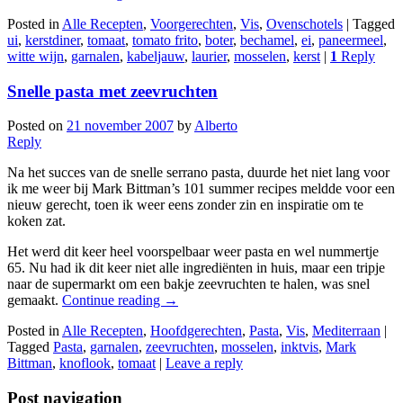
Posted in
Alle Recepten
,
Voorgerechten
,
Vis
,
Ovenschotels
|
Tagged
ui
,
kerstdiner
,
tomaat
,
tomato frito
,
boter
,
bechamel
,
ei
,
paneermeel
,
witte wijn
,
garnalen
,
kabeljauw
,
laurier
,
mosselen
,
kerst
|
1
Reply
Snelle pasta met zeevruchten
Posted on
21 november 2007
by
Alberto
Reply
Na het succes van de snelle serrano pasta, duurde het niet lang voor
ik me weer bij Mark Bittman’s 101 summer recipes meldde voor een
nieuw gerecht, toen ik weer eens zonder zin en inspiratie om te
koken zat.
Het werd dit keer heel voorspelbaar weer pasta en wel nummertje
65. Nu had ik dit keer niet alle ingrediënten in huis, maar een tripje
naar de supermarkt om een bakje zeevruchten te halen, was snel
gemaakt.
Continue reading
→
Posted in
Alle Recepten
,
Hoofdgerechten
,
Pasta
,
Vis
,
Mediterraan
|
Tagged
Pasta
,
garnalen
,
zeevruchten
,
mosselen
,
inktvis
,
Mark
Bittman
,
knoflook
,
tomaat
|
Leave a reply
Post navigation