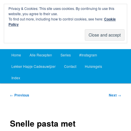
Privacy & Cookies: This site uses cookies. By continuing to use this
Sear
website, you agree to their use.
To find out more, including how to control cookies, see here:
Cookie
Lekker Hapje
Policy
Om je vingers bij af te likken sinds 2004
Main
Home
Alle Recepten
Series
#Instagram
Skip
Skip
menu
Lekker Hapje Cadeauwijzer
Contact
Huisregels
to
to
Index
primary
secondary
content
content
Post
←
Previous
Next
→
navigation
Snelle pasta met