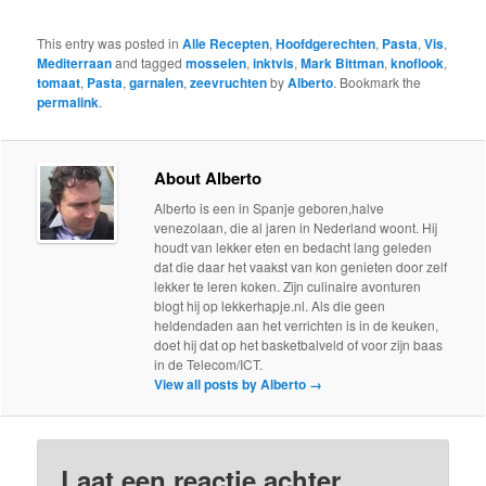
This entry was posted in
Alle Recepten
,
Hoofdgerechten
,
Pasta
,
Vis
,
Mediterraan
and tagged
mosselen
,
inktvis
,
Mark Bittman
,
knoflook
,
tomaat
,
Pasta
,
garnalen
,
zeevruchten
by
Alberto
. Bookmark the
permalink
.
About Alberto
Alberto is een in Spanje geboren,halve
venezolaan, die al jaren in Nederland woont. Hij
houdt van lekker eten en bedacht lang geleden
dat die daar het vaakst van kon genieten door zelf
lekker te leren koken. Zijn culinaire avonturen
blogt hij op lekkerhapje.nl. Als die geen
heldendaden aan het verrichten is in de keuken,
doet hij dat op het basketbalveld of voor zijn baas
in de Telecom/ICT.
View all posts by Alberto
→
Laat een reactie achter