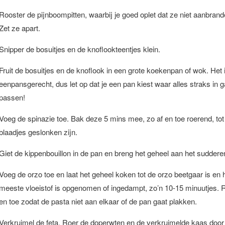
Rooster de pijnboompitten, waarbij je goed oplet dat ze niet aanbrand
Zet ze apart.
Snipper de bosuitjes en de knoflookteentjes klein.
Fruit de bosuitjes en de knoflook in een grote koekenpan of wok. Het 
eenpansgerecht, dus let op dat je een pan kiest waar alles straks in g
passen!
Voeg de spinazie toe. Bak deze 5 mins mee, zo af en toe roerend, tot
blaadjes geslonken zijn.
Giet de kippenbouillon in de pan en breng het geheel aan het suddere
Voeg de orzo toe en laat het geheel koken tot de orzo beetgaar is en 
meeste vloeistof is opgenomen of ingedampt, zo’n 10-15 minuutjes. R
en toe zodat de pasta niet aan elkaar of de pan gaat plakken.
Verkruimel de feta. Roer de doperwten en de verkruimelde kaas door