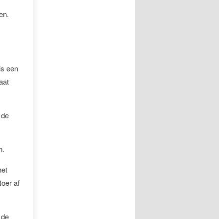
en.
is een
aat
 de
n.
het
oer af
 de