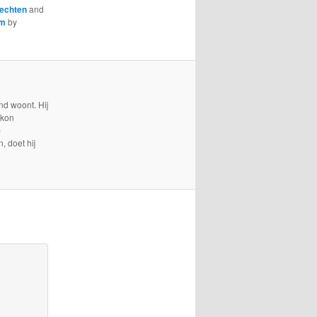
echten
and
am
by
nd woont. Hij
 kon
p
, doet hij