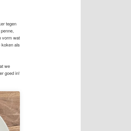
ker tegen
, penne,
en vorm wat
e koken als
dat we
er goed in!