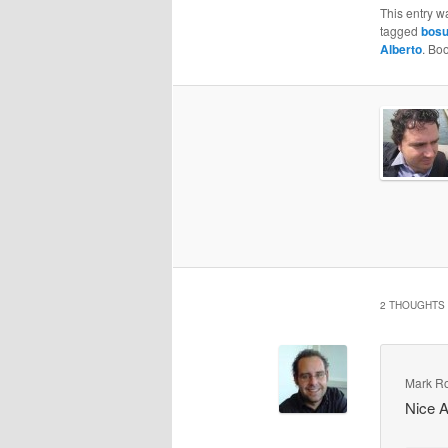
This entry w
tagged
bosu
Alberto
. Bo
2 THOUGHTS 
Mark Ro
Nice A