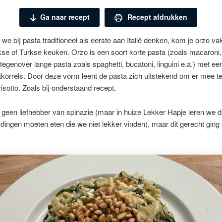
Ga naar recept
Recept afdrukken
we bij pasta traditioneel als eerste aan Italië denken, kom je orzo va
kse of Turkse keuken. Orzo is een soort korte pasta (zoals macaroni
t tegenover lange pasta zoals spaghetti, bucatoni, linguini e.a.) met e
ijstkorrels. Door deze vorm leent de pasta zich uitstekend om er mee t
risotto. Zoals bij onderstaand recept.
k geen liefhebber van spinazie (maar in huize Lekker Hapje leren we 
ingen moeten eten die we niet lekker vinden), maar dit gerecht ging 