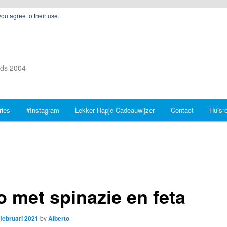
you agree to their use.
inds 2004
ries
#Instagram
Lekker Hapje Cadeauwijzer
Contact
Huisr
o met spinazie en feta
 februari 2021
by
Alberto