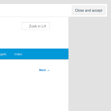
Search
egels
Index
Next
→