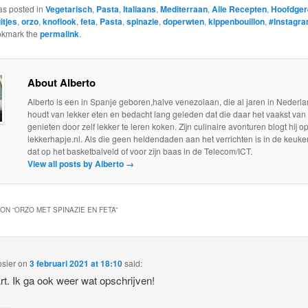
as posted in
Vegetarisch
,
Pasta
,
Italiaans
,
Mediterraan
,
Alle Recepten
,
Hoofdger
itjes
,
orzo
,
knoflook
,
feta
,
Pasta
,
spinazie
,
doperwten
,
kippenbouillon
,
#Instagr
okmark the
permalink
.
About Alberto
Alberto is een in Spanje geboren,halve venezolaan, die al jaren in Nederla
houdt van lekker eten en bedacht lang geleden dat die daar het vaakst van
genieten door zelf lekker te leren koken. Zijn culinaire avonturen blogt hij o
lekkerhapje.nl. Als die geen heldendaden aan het verrichten is in de keuken
dat op het basketbalveld of voor zijn baas in de Telecom/ICT.
View all posts by Alberto
→
ON “
ORZO MET SPINAZIE EN FETA
”
sier
on
3 februari 2021 at 18:10
said:
rt. Ik ga ook weer wat opschrijven!