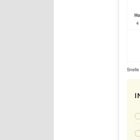
Ho
4
Snelle
I