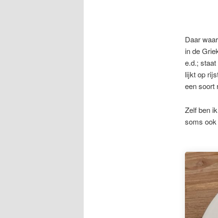
Daar waar 
in de Grie
e.d.; staa
lijkt op r
een soort 
Zelf ben i
soms ook d