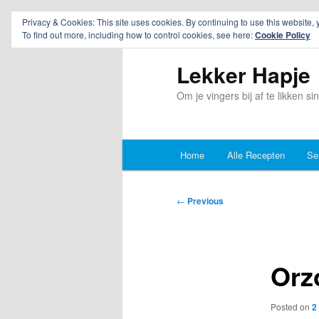
Privacy & Cookies: This site uses cookies. By continuing to use this website, 
To find out more, including how to control cookies, see here:
Cookie Policy
Lekker Hapje
Om je vingers bij af te likken s
Main
Home
Alle Recepten
Se
Skip
Skip
menu
to
to
Post
←
Previous
navigation
primary
secondary
content
content
Orz
Posted on
2