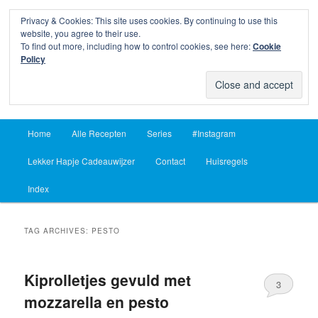
Privacy & Cookies: This site uses cookies. By continuing to use this
Sear
website, you agree to their use.
To find out more, including how to control cookies, see here:
Cookie
Lekker Hapje
Policy
Om je vingers bij af te likken sinds 2004
Main
Home
Alle Recepten
Series
#Instagram
Skip
Skip
menu
Lekker Hapje Cadeauwijzer
Contact
Huisregels
to
to
Index
primary
secondary
content
content
TAG ARCHIVES:
PESTO
Kiprolletjes gevuld met
3
mozzarella en pesto