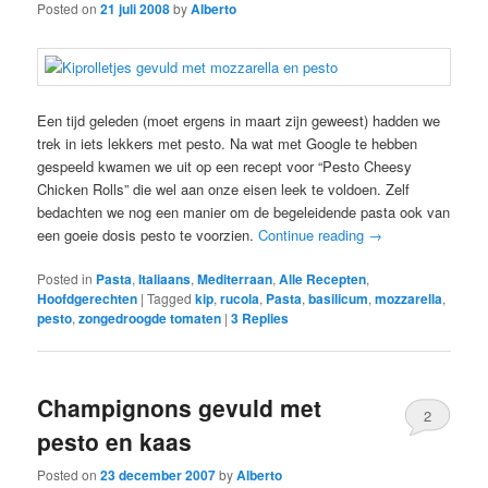
Posted on
21 juli 2008
by
Alberto
Een tijd geleden (moet ergens in maart zijn geweest) hadden we
trek in iets lekkers met pesto. Na wat met Google te hebben
gespeeld kwamen we uit op een recept voor “Pesto Cheesy
Chicken Rolls” die wel aan onze eisen leek te voldoen. Zelf
bedachten we nog een manier om de begeleidende pasta ook van
een goeie dosis pesto te voorzien.
Continue reading
→
Posted in
Pasta
,
Italiaans
,
Mediterraan
,
Alle Recepten
,
Hoofdgerechten
|
Tagged
kip
,
rucola
,
Pasta
,
basilicum
,
mozzarella
,
pesto
,
zongedroogde tomaten
|
3
Replies
Champignons gevuld met
2
pesto en kaas
Posted on
23 december 2007
by
Alberto