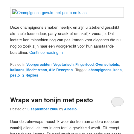
Deze champignons smaken heerlijk en zijn uitstekend geschikt
als hapje tussendoor, party snack of smakelijk voorafje. Dat
laatste kan misschien nog van pas komen voor diegenen die nu
nog op zoek zijn naar een voorgerecht voor hun aanstaande
kerstdiner.
Continue reading
→
Posted in
Voorgerechten
,
Vegetarisch
,
Fingerfood
,
Ovenschotels
,
Italiaans
,
Mediterraan
,
Alle Recepten
|
Tagged
champignons
,
kaas
,
pesto
|
2
Replies
Wraps van tonijn met pesto
Posted on
3 september 2006
by
Alberto
Door de zalmwraps moest ik weer denken aan andere recepten
waarbij allerlei lekkers in een tortilla gewikkeld wordt. Dit recept
kreeg ik van Ivonne. Dtimaal wordt tonijn in een bedje van pesto