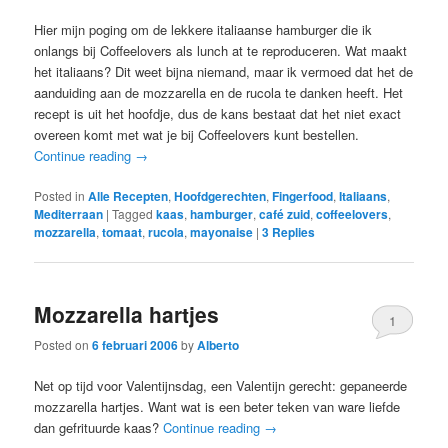
Hier mijn poging om de lekkere italiaanse hamburger die ik
onlangs bij Coffeelovers als lunch at te reproduceren. Wat maakt
het italiaans? Dit weet bijna niemand, maar ik vermoed dat het de
aanduiding aan de mozzarella en de rucola te danken heeft. Het
recept is uit het hoofdje, dus de kans bestaat dat het niet exact
overeen komt met wat je bij Coffeelovers kunt bestellen.
Continue reading
→
Posted in
Alle Recepten
,
Hoofdgerechten
,
Fingerfood
,
Italiaans
,
Mediterraan
|
Tagged
kaas
,
hamburger
,
café zuid
,
coffeelovers
,
mozzarella
,
tomaat
,
rucola
,
mayonaise
|
3
Replies
Mozzarella hartjes
1
Posted on
6 februari 2006
by
Alberto
Net op tijd voor Valentijnsdag, een Valentijn gerecht: gepaneerde
mozzarella hartjes. Want wat is een beter teken van ware liefde
dan gefrituurde kaas?
Continue reading
→