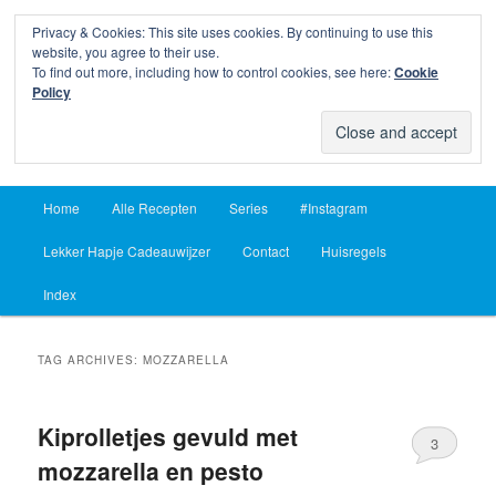
Privacy & Cookies: This site uses cookies. By continuing to use this
Sear
website, you agree to their use.
To find out more, including how to control cookies, see here:
Cookie
Lekker Hapje
Policy
Om je vingers bij af te likken sinds 2004
Main
Home
Alle Recepten
Series
#Instagram
Skip
Skip
menu
Lekker Hapje Cadeauwijzer
Contact
Huisregels
to
to
Index
primary
secondary
content
content
TAG ARCHIVES:
MOZZARELLA
Kiprolletjes gevuld met
3
mozzarella en pesto