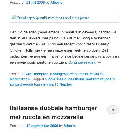
Posted on
21 juli 2008
by
Alberto
Een tijd geleden (moet ergens in maart zijn geweest) hadden we
trek in iets lekkers met pesto. Na wat met Google te hebben
gespeeld kwamen we uit op een recept voor “Pesto Cheesy
Chicken Rolls” die wel aan onze eisen leek te voldoen. Zelf
bedachten we nog een manier om de begeleidende pasta ook van
een goeie dosis pesto te voorzien.
Continue reading
→
Posted in
Alle Recepten
,
Hoofdgerechten
,
Pasta
,
Italiaans
,
Mediterraan
|
Tagged
rucola
,
Pasta
,
basilicum
,
mozzarella
,
pesto
,
zongedroogde tomaten
,
kip
|
3
Replies
Italiaanse dubbele hamburger
3
met rucola en mozzarella
Posted on
14 september 2006
by
Alberto