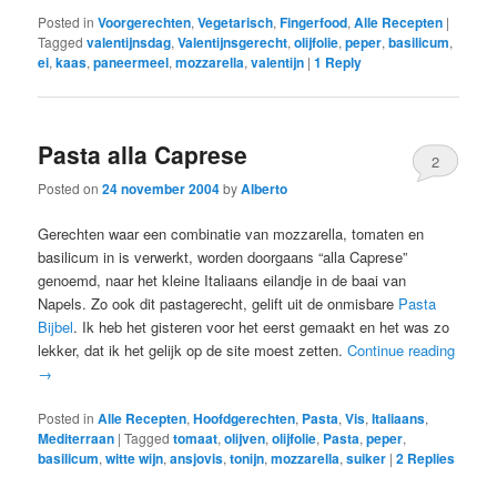
Posted in
Voorgerechten
,
Vegetarisch
,
Fingerfood
,
Alle Recepten
|
Tagged
valentijnsdag
,
Valentijnsgerecht
,
olijfolie
,
peper
,
basilicum
,
ei
,
kaas
,
paneermeel
,
mozzarella
,
valentijn
|
1
Reply
Pasta alla Caprese
2
Posted on
24 november 2004
by
Alberto
Gerechten waar een combinatie van mozzarella, tomaten en
basilicum in is verwerkt, worden doorgaans “alla Caprese”
genoemd, naar het kleine Italiaans eilandje in de baai van
Napels. Zo ook dit pastagerecht, gelift uit de onmisbare
Pasta
Bijbel
. Ik heb het gisteren voor het eerst gemaakt en het was zo
lekker, dat ik het gelijk op de site moest zetten.
Continue reading
→
Posted in
Alle Recepten
,
Hoofdgerechten
,
Pasta
,
Vis
,
Italiaans
,
Mediterraan
|
Tagged
tomaat
,
olijven
,
olijfolie
,
Pasta
,
peper
,
basilicum
,
witte wijn
,
ansjovis
,
tonijn
,
mozzarella
,
suiker
|
2
Replies