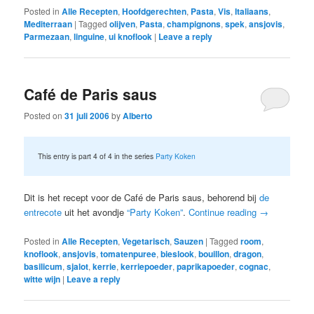
Posted in
Alle Recepten
,
Hoofdgerechten
,
Pasta
,
Vis
,
Italiaans
,
Mediterraan
|
Tagged
olijven
,
Pasta
,
champignons
,
spek
,
ansjovis
,
Parmezaan
,
linguine
,
ui knoflook
|
Leave a reply
Café de Paris saus
Posted on
31 juli 2006
by
Alberto
This entry is part 4 of 4 in the series
Party Koken
Dit is het recept voor de Café de Paris saus, behorend bij
de
entrecote
uit het avondje
“Party Koken”
.
Continue reading
→
Posted in
Alle Recepten
,
Vegetarisch
,
Sauzen
|
Tagged
room
,
knoflook
,
ansjovis
,
tomatenpuree
,
bieslook
,
bouillon
,
dragon
,
basilicum
,
sjalot
,
kerrie
,
kerriepoeder
,
paprikapoeder
,
cognac
,
witte wijn
|
Leave a reply