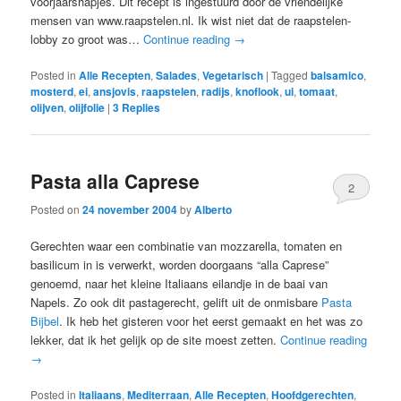
voorjaarshapjes. Dit recept is ingestuurd door de vriendelijke
mensen van www.raapstelen.nl. Ik wist niet dat de raapstelen-
lobby zo groot was…
Continue reading
→
Posted in
Alle Recepten
,
Salades
,
Vegetarisch
|
Tagged
balsamico
,
mosterd
,
ei
,
ansjovis
,
raapstelen
,
radijs
,
knoflook
,
ui
,
tomaat
,
olijven
,
olijfolie
|
3
Replies
Pasta alla Caprese
2
Posted on
24 november 2004
by
Alberto
Gerechten waar een combinatie van mozzarella, tomaten en
basilicum in is verwerkt, worden doorgaans “alla Caprese”
genoemd, naar het kleine Italiaans eilandje in de baai van
Napels. Zo ook dit pastagerecht, gelift uit de onmisbare
Pasta
Bijbel
. Ik heb het gisteren voor het eerst gemaakt en het was zo
lekker, dat ik het gelijk op de site moest zetten.
Continue reading
→
Posted in
Italiaans
,
Mediterraan
,
Alle Recepten
,
Hoofdgerechten
,