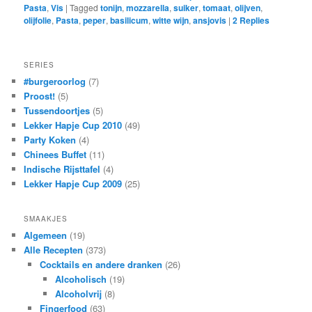
Pasta
,
Vis
|
Tagged
tonijn
,
mozzarella
,
suiker
,
tomaat
,
olijven
,
olijfolie
,
Pasta
,
peper
,
basilicum
,
witte wijn
,
ansjovis
|
2
Replies
SERIES
#burgeroorlog
(7)
Proost!
(5)
Tussendoortjes
(5)
Lekker Hapje Cup 2010
(49)
Party Koken
(4)
Chinees Buffet
(11)
Indische Rijsttafel
(4)
Lekker Hapje Cup 2009
(25)
SMAAKJES
Algemeen
(19)
Alle Recepten
(373)
Cocktails en andere dranken
(26)
Alcoholisch
(19)
Alcoholvrij
(8)
Fingerfood
(63)