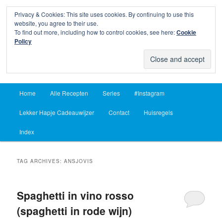
Privacy & Cookies: This site uses cookies. By continuing to use this
Sear
website, you agree to their use.
To find out more, including how to control cookies, see here:
Cookie
Lekker Hapje
Policy
Om je vingers bij af te likken sinds 2004
Main
Home
Alle Recepten
Series
#Instagram
Skip
Skip
menu
Lekker Hapje Cadeauwijzer
Contact
Huisregels
to
to
Index
primary
secondary
content
content
TAG ARCHIVES:
ANSJOVIS
Spaghetti in vino rosso
(spaghetti in rode wijn)