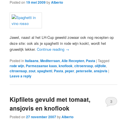
Posted on
19 mei 2009
by
Alberto
Jawel, naast al het LH-Cup geweld zowaar ook nog recepten op
deze site: ook als je spaghetti in rode wijn kookt, wordt het
gruwelijk lekker.
Continue reading
→
Posted in
Italiaans
,
Mediterraan
,
Alle Recepten
,
Pasta
|
Tagged
rode wijn
,
Parmezaanse kaas
,
knoflook
,
citroenrasp
,
olijfolie
,
citroensap
,
zout
,
spaghetti
,
Pasta
,
peper
,
peterselie
,
ansjovis
|
Leave a reply
Kipfilets gevuld met tomaat,
3
ansjovis en knoflook
Posted on
27 november 2007
by
Alberto