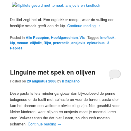
De titel zegt het al. Een erg lekker recept, waar de vulling een
heerlijke smaak geeft aan de kip.
Continue reading
→
Posted in
Alle Recepten
,
Hoofdgerechten
,
Vis
|
Tagged
knoflook
,
kip
,
tomaat
,
olijfolie
,
Rijst
,
peterselie
,
ansjovis
,
epicurious
|
3
Replies
Linguine met spek en olijven
Posted on
29 augustus 2006
by
il Capitano
Deze pasta is iets minder gangbaar dan bijvoorbeeld de penne
bolognese of de fusili met spinazie en voor de fervent pasta-eter
kan het daarom een welkome afwisseling zijn. Niet geschikt voor
kleine kinderen, want olijven en ansjovis moet je meestal leren
eten. Volwassenen die dat niet lusten, zouden zich moeten
schamen!
Continue reading
→