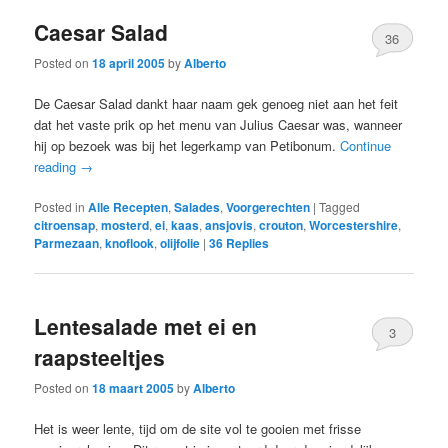
Caesar Salad
36
Posted on
18 april 2005
by
Alberto
De Caesar Salad dankt haar naam gek genoeg niet aan het feit
dat het vaste prik op het menu van Julius Caesar was, wanneer
hij op bezoek was bij het legerkamp van Petibonum.
Continue
reading
→
Posted in
Alle Recepten
,
Salades
,
Voorgerechten
|
Tagged
citroensap
,
mosterd
,
ei
,
kaas
,
ansjovis
,
crouton
,
Worcestershire
,
Parmezaan
,
knoflook
,
olijfolie
|
36
Replies
Lentesalade met ei en
3
raapsteeltjes
Posted on
18 maart 2005
by
Alberto
Het is weer lente, tijd om de site vol te gooien met frisse