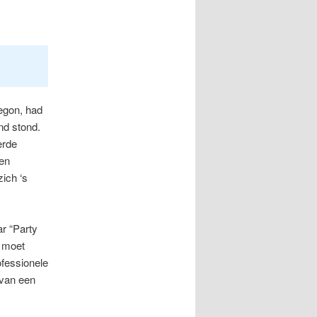
begon, had
nd stond.
erde
een
ich ‘s
r “Party
r moet
ofessionele
n van een