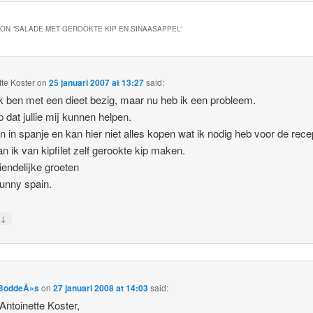
ON “
SALADE MET GEROOKTE KIP EN SINAASAPPEL
”
tte Koster
on
25 januari 2007 at 13:27
said:
ik ben met een dieet bezig, maar nu heb ik een probleem.
p dat jullie mij kunnen helpen.
n in spanje en kan hier niet alles kopen wat ik nodig heb voor de rece
n ik van kipfilet zelf gerookte kip maken.
iendelijke groeten
unny spain.
↓
y
BoddeÃ»s
on
27 januari 2008 at 14:03
said:
Antoinette Koster,