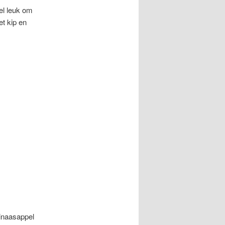
el leuk om
t kip en
inaasappel