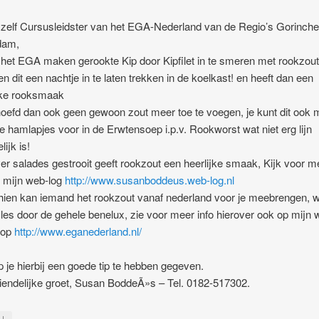
 zelf Cursusleidster van het EGA-Nederland van de Regio’s Gorinch
dam,
j het EGA maken gerookte Kip door Kipfilet in te smeren met rookzout
n dit een nachtje in te laten trekken in de koelkast! en heeft dan een
jke rooksmaak
oefd dan ook geen gewoon zout meer toe te voegen, je kunt dit ook 
 hamlapjes voor in de Erwtensoep i.p.v. Rookworst wat niet erg lijn
lijk is!
er salades gestrooit geeft rookzout een heerlijke smaak, Kijk voor m
p mijn web-log
http://www.susanboddeus.web-log.nl
ien kan iemand het rookzout vanaf nederland voor je meebrengen, w
les door de gehele benelux, zie voor meer info hierover ook op mijn 
f op
http://www.eganederland.nl/
p je hierbij een goede tip te hebben gegeven.
iendelijke groet, Susan BoddeÃ»s – Tel. 0182-517302.
↓
y