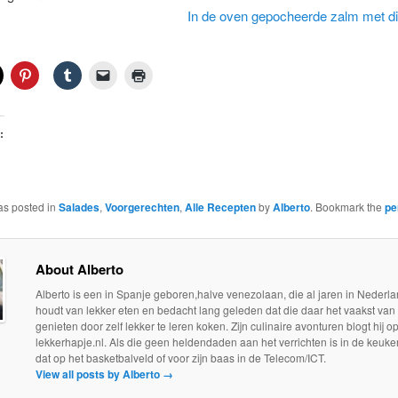
In de oven gepocheerde zalm met di
:
as posted in
Salades
,
Voorgerechten
,
Alle Recepten
by
Alberto
. Bookmark the
pe
About Alberto
Alberto is een in Spanje geboren,halve venezolaan, die al jaren in Nederla
houdt van lekker eten en bedacht lang geleden dat die daar het vaakst van
genieten door zelf lekker te leren koken. Zijn culinaire avonturen blogt hij o
lekkerhapje.nl. Als die geen heldendaden aan het verrichten is in de keuken
dat op het basketbalveld of voor zijn baas in de Telecom/ICT.
View all posts by Alberto
→