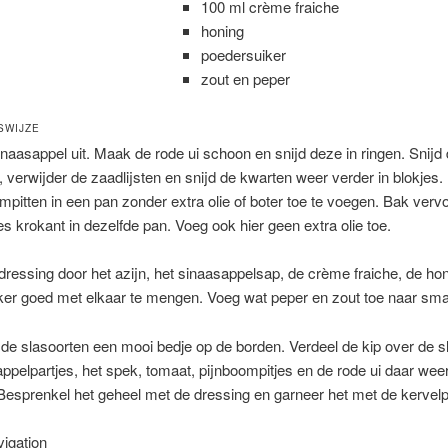
100 ml crème fraiche
honing
poedersuiker
zout en peper
SWIJZE
inaasappel uit. Maak de rode ui schoon en snijd deze in ringen. Snijd
, verwijder de zaadlijsten en snijd de kwarten weer verder in blokjes.
mpitten in een pan zonder extra olie of boter toe te voegen. Bak verv
s krokant in dezelfde pan. Voeg ook hier geen extra olie toe.
dressing door het azijn, het sinaasappelsap, de crème fraiche, de ho
ker goed met elkaar te mengen. Voeg wat peper en zout toe naar sm
e slasoorten een mooi bedje op de borden. Verdeel de kip over de sl
ppelpartjes, het spek, tomaat, pijnboompitjes en de rode ui daar wee
esprenkel het geheel met de dressing en garneer het met de kervelp
igation