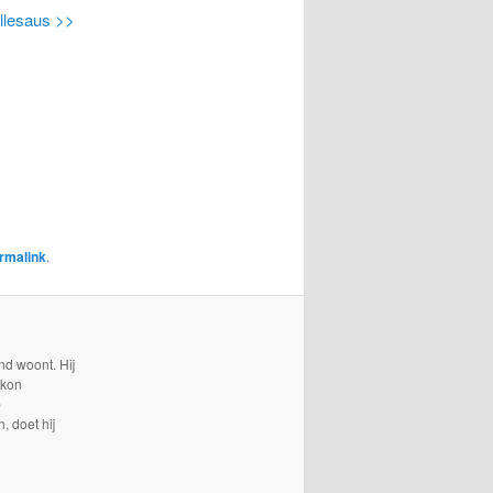
llesaus >>
rmalink
.
nd woont. Hij
 kon
p
, doet hij