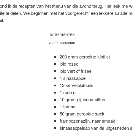
ond ik de recepten van het menu van die avond terug. Het leek me w
ite te delen. We beginnen met het voorgerecht, een lekkere salade me
el.
INGREDIËNTEN
voor 4 personen
200 gram gerookte kipfilet
lolo rosso
lolo vert of frisee
1 sinaasappel
12 kervelpluksels
1 rode ui
10 gram pijnboompitten
1 tomaat
50 gram gerookte spek
frambozenazijn, naar smaak
sinaasappelsap van de uitgesneden s