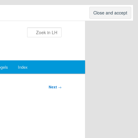
Search
egels
Index
Next
→