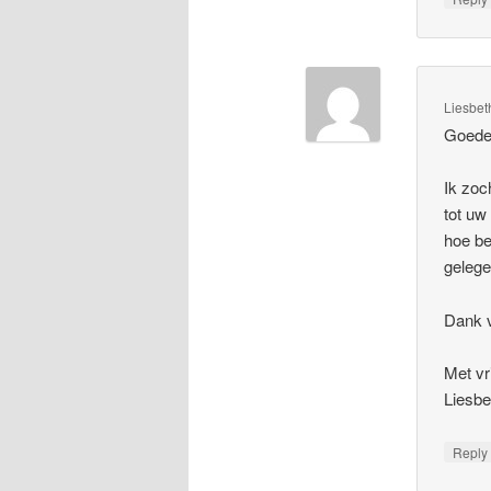
Liesbet
Goede
Ik zoc
tot uw
hoe be
gelege
Dank v
Met vr
Liesbe
Repl