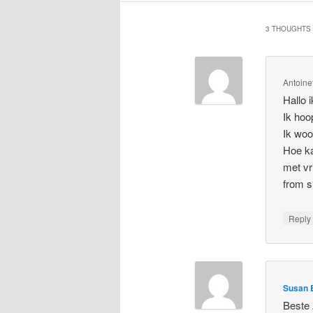
3 THOUGHTS 
Antoine
Hallo 
Ik hoo
Ik woo
Hoe ka
met vr
from s
Repl
Susan 
Beste 