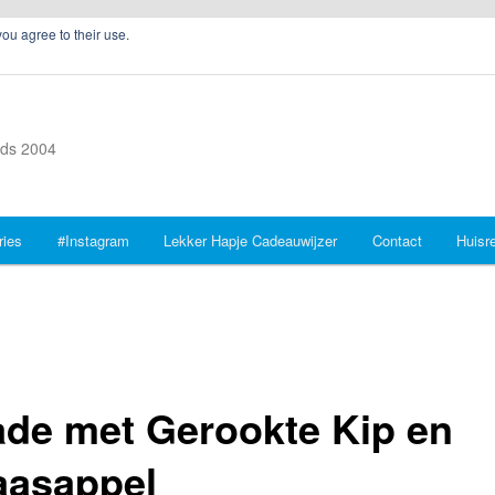
you agree to their use.
inds 2004
ries
#Instagram
Lekker Hapje Cadeauwijzer
Contact
Huisr
ade met Gerookte Kip en
aasappel