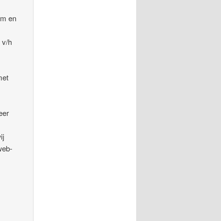
em en
 v/h
met
eer
ij
web-