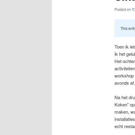
Posted on
1
This entr
Toen ik ie
ik het gel
Het ochten
activiteit
workshop 
avonds af.
Na het dr
Koken” op 
maken, wat
installati
echt rest