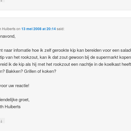
h Huiberts
on
13 mei 2008 at 20:14
said:
navond,
ht naar infomatie hoe ik zelf gerookte kip kan bereiden voor een sala
 tip van het rookzout, kan ik dat zout gewoon bij de supermarkt kope
reid ik de kip als hij met het rookzout een nachtje in de koelkast heef
n? Bakken? Grillen of koken?
oor uw reactie!
iendelijke groet,
th Huiberts
↓
y