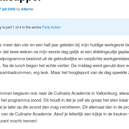
7 juli 2006
by
Alberto
y is part 1 of 4 in the series
Party Koken
ts meer dan vier en een half jaar geleden bij mijn huidige werkgever 
uk dat twee weken na mijn eerste dag gelijk al een afdelingsuitje gepla
dprogramma bestond uit de gebruikelijke en verplichte werkgerelate
en. Na de lunch begon het echte vertier. De middag werd gevuld door 
sambadrummen, erg leuk. Maar het hoogtepunt van de dag speelde z
ummen begaven ons naar de Culinaire Academie in Valkenburg, alwaa
het programma stond. Dit houdt in dat je zelf als groep het eten klaa
 je later op die avond dan mag verorberen. Dit allemaal dan in de pr
es van de Culinaire Academie. Alsof je letterlijk een kijkje in de keuke
aurant mocht nemen!