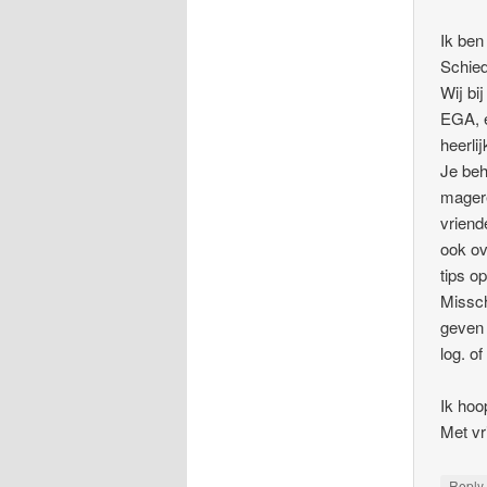
Ik ben
Schie
Wij bi
EGA, e
heerli
Je beh
magere
vriende
ook ov
tips o
Missch
geven 
log. o
Ik hoo
Met vr
Repl