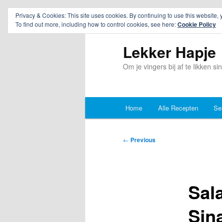
Privacy & Cookies: This site uses cookies. By continuing to use this website, 
To find out more, including how to control cookies, see here:
Cookie Policy
Lekker Hapje
Om je vingers bij af te likken s
Main
Home
Alle Recepten
Se
Skip
Skip
menu
to
to
Post
←
Previous
navigation
primary
secondary
content
content
Sal
Sin