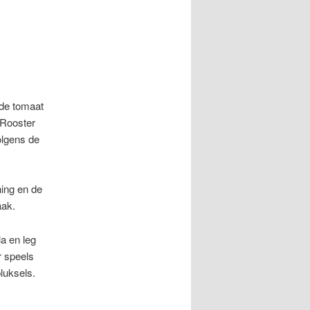
 de tomaat
 Rooster
olgens de
ning en de
aak.
a en leg
r speels
luksels.