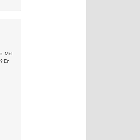
de. Mbt
n? En
t