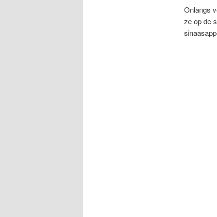
Onlangs v
ze op de s
sinaasapp