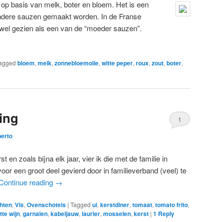
p basis van melk, boter en bloem. Het is een
ndere sauzen gemaakt worden. In de Franse
wel gezien als een van de “moeder sauzen”.
agged
bloem
,
melk
,
zonnebloemolie
,
witte peper
,
roux
,
zout
,
boter
,
ing
1
berto
 en zoals bijna elk jaar, vier ik die met de familie in
oor een groot deel gevierd door in familieverband (veel) te
Continue reading
→
hten
,
Vis
,
Ovenschotels
|
Tagged
ui
,
kerstdiner
,
tomaat
,
tomato frito
,
tte wijn
,
garnalen
,
kabeljauw
,
laurier
,
mosselen
,
kerst
|
1
Reply