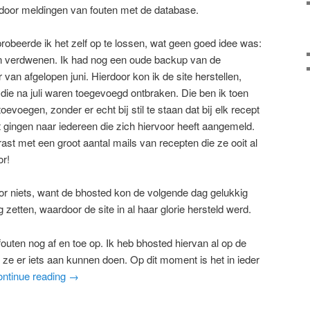
door meldingen van fouten met de database.
probeerde ik het zelf op te lossen, wat geen goed idee was:
en verdwenen. Ik had nog een oude backup van de
van afgelopen juni. Hierdoor kon ik de site herstellen,
 die na juli waren toegevoegd ontbraken. Die ben ik toen
voegen, zonder er echt bij stil te staan dat bij elk recept
t gingen naar iedereen die zich hiervoor heeft aangemeld.
t met een groot aantal mails van recepten die ze ooit al
or!
oor niets, want de bhosted kon de volgende dag gelukkig
zetten, waardoor de site in al haar glorie hersteld werd.
outen nog af en toe op. Ik heb bhosted hiervan al op de
 ze er iets aan kunnen doen. Op dit moment is het in ieder
ntinue reading
→