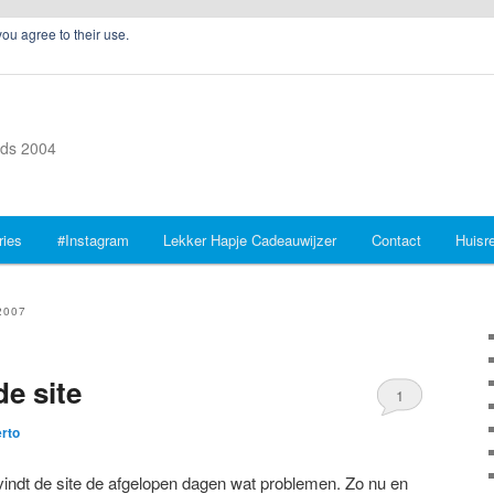
you agree to their use.
inds 2004
ries
#Instagram
Lekker Hapje Cadeauwijzer
Contact
Huisr
2007
e site
1
rto
indt de site de afgelopen dagen wat problemen. Zo nu en