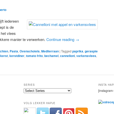
berto
ijft iedereen
ept is de
 het vlees
lekkere manier te verwerken.
Continue reading
→
chten
,
Pasta
,
Ovenschotels
,
Mediterraan
|
Tagged
paprika
,
geraspte
,
kerst
,
kerstdiner
,
tomato frito
,
bechamel
,
cannelloni
,
varkensvlees
,
SERIES
INSTA HAP
[instagram-
VOLG LEKKER HAPJE