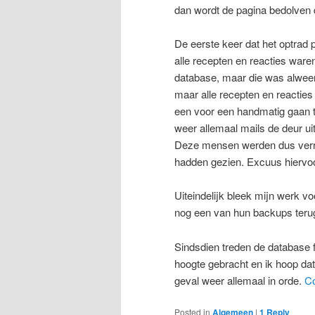
dan wordt de pagina bedolven 
De eerste keer dat het optrad 
alle recepten en reacties war
database, maar die was alweer 
maar alle recepten en reacties
een voor een handmatig gaan toe
weer allemaal mails de deur ui
Deze mensen werden dus verras
hadden gezien. Excuus hiervo
Uiteindelijk bleek mijn werk v
nog een van hun backups terug 
Sindsdien treden de database f
hoogte gebracht en ik hoop dat
geval weer allemaal in orde.
Co
Posted in
Algemeen
|
1
Reply