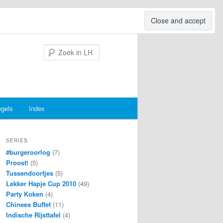
Search
egels
Index
SERIES
#burgeroorlog
(7)
Proost!
(5)
Tussendoortjes
(5)
Lekker Hapje Cup 2010
(49)
Party Koken
(4)
Chinees Buffet
(11)
Indische Rijsttafel
(4)