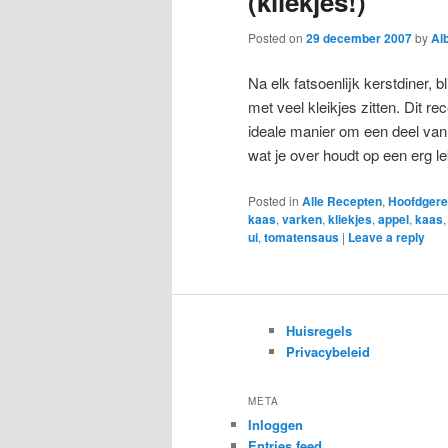
(kliekjes!)
Posted on
29 december 2007
by
Al
Na elk fatsoenlijk kerstdiner, bl
met veel kleikjes zitten. Dit rec
ideale manier om een deel van
wat je over houdt op een erg 
Posted in
Alle Recepten
,
Hoofdgere
kaas
,
varken
,
kliekjes
,
appel
,
kaas
ui
,
tomatensaus
|
Leave a reply
Huisregels
Privacybeleid
META
Inloggen
Entries feed