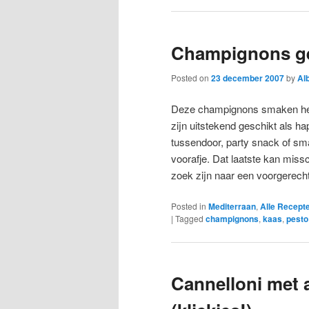
Champignons ge
Posted on
23 december 2007
by
Al
Deze champignons smaken hee
zijn uitstekend geschikt als ha
tussendoor, party snack of sma
voorafje. Dat laatste kan mis
zoek zijn naar een voorgerech
Posted in
Mediterraan
,
Alle Recept
|
Tagged
champignons
,
kaas
,
pesto
Cannelloni met 