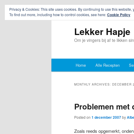
Privacy & Cookies: This site uses cookies. By continuing to use this website, 
To find out more, including how to control cookies, see here:
Cookie Policy
Lekker Hapje
Om je vingers bij af te likken s
Main
Home
Alle Recepten
Se
Skip
Skip
menu
to
to
MONTHLY ARCHIVES:
DECEMBER 
primary
secondary
Problemen met d
content
content
Posted on
1 december 2007
by
Albe
Zoals reeds opgemerkt, onderv