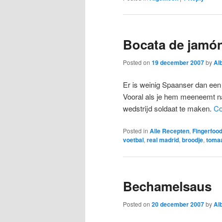
Bocata de jamón
Posted on
19 december 2007
by
Al
Er is weinig Spaanser dan ee
Vooral als je hem meeneemt na
wedstrijd soldaat te maken.
Co
Posted in
Alle Recepten
,
Fingerfoo
voetbal
,
real madrid
,
broodje
,
toma
Bechamelsaus
Posted on
20 december 2007
by
Al