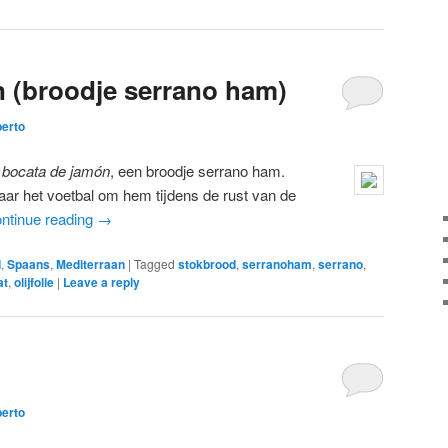
 (broodje serrano ham)
berto
n
bocata de jamón
, een broodje serrano ham.
ar het voetbal om hem tijdens de rust van de
ntinue reading
→
d
,
Spaans
,
Mediterraan
|
Tagged
stokbrood
,
serranoham
,
serrano
,
at
,
olijfolie
|
Leave a reply
berto