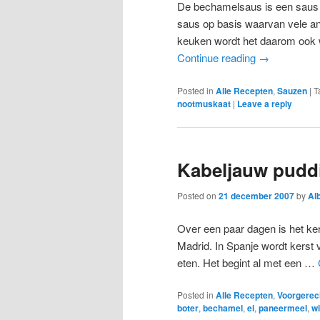
De bechamelsaus is een saus o
saus op basis waarvan vele a
keuken wordt het daarom ook 
Continue reading
→
Posted in
Alle Recepten
,
Sauzen
|
T
nootmuskaat
|
Leave a reply
Kabeljauw pudd
Posted on
21 december 2007
by
Al
Over een paar dagen is het kerst
Madrid. In Spanje wordt kerst v
eten. Het begint al met een …
Posted in
Alle Recepten
,
Voorgerec
boter
,
bechamel
,
ei
,
paneermeel
,
wi