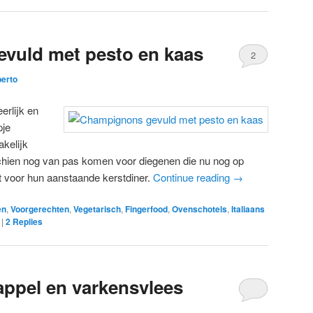
vuld met pesto en kaas
2
berto
rlijk en
pje
kelijk
schien nog van pas komen voor diegenen die nu nog op
t voor hun aanstaande kerstdiner.
Continue reading
→
en
,
Voorgerechten
,
Vegetarisch
,
Fingerfood
,
Ovenschotels
,
Italiaans
|
2
Replies
appel en varkensvlees