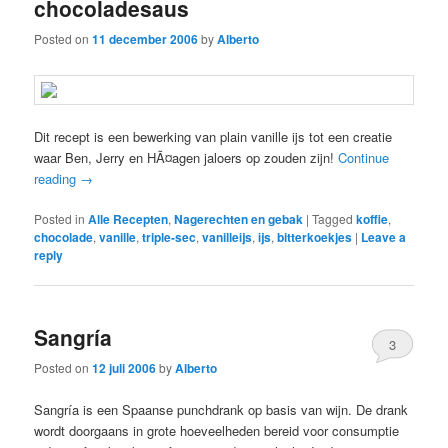
chocoladesaus
Posted on
11 december 2006
by
Alberto
Dit recept is een bewerking van plain vanille ijs tot een creatie
waar Ben, Jerry en HÃ¤agen jaloers op zouden zijn!
Continue
reading
→
Posted in
Alle Recepten
,
Nagerechten en gebak
|
Tagged
koffie
,
chocolade
,
vanille
,
triple-sec
,
vanilleijs
,
ijs
,
bitterkoekjes
|
Leave a
reply
Sangrí­a
3
Posted on
12 juli 2006
by
Alberto
Sangría is een Spaanse punchdrank op basis van wijn. De drank
wordt doorgaans in grote hoeveelheden bereid voor consumptie