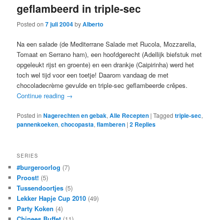
geflambeerd in triple-sec
Posted on
7 juli 2004
by
Alberto
Na een salade (de Mediterrane Salade met Rucola, Mozzarella,
Tomaat en Serrano ham), een hoofdgerecht (Adellijk biefstuk met
opgeleukt rijst en groente) en een drankje (Caipirinha) werd het
toch wel tijd voor een toetje! Daarom vandaag de met
chocoladecrème gevulde en triple-sec geflambeerde crêpes.
Continue reading
→
Posted in
Nagerechten en gebak
,
Alle Recepten
|
Tagged
triple-sec
,
pannenkoeken
,
chocopasta
,
flamberen
|
2
Replies
SERIES
#burgeroorlog
(7)
Proost!
(5)
Tussendoortjes
(5)
Lekker Hapje Cup 2010
(49)
Party Koken
(4)
Chinees Buffet
(11)