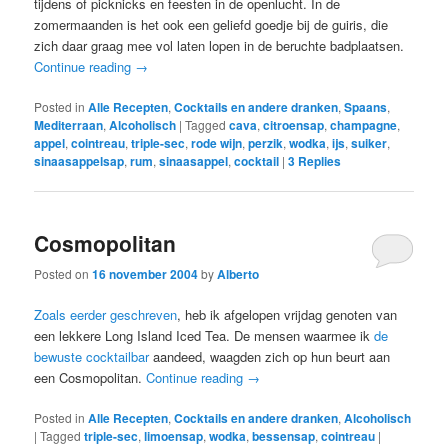
tijdens of picknicks en feesten in de openlucht. In de
zomermaanden is het ook een geliefd goedje bij de guiris, die
zich daar graag mee vol laten lopen in de beruchte badplaatsen.
Continue reading
→
Posted in
Alle Recepten
,
Cocktails en andere dranken
,
Spaans
,
Mediterraan
,
Alcoholisch
|
Tagged
cava
,
citroensap
,
champagne
,
appel
,
cointreau
,
triple-sec
,
rode wijn
,
perzik
,
wodka
,
ijs
,
suiker
,
sinaasappelsap
,
rum
,
sinaasappel
,
cocktail
|
3
Replies
Cosmopolitan
Posted on
16 november 2004
by
Alberto
Zoals eerder geschreven
, heb ik afgelopen vrijdag genoten van
een lekkere Long Island Iced Tea. De mensen waarmee ik
de
bewuste cocktailbar
aandeed, waagden zich op hun beurt aan
een Cosmopolitan.
Continue reading
→
Posted in
Alle Recepten
,
Cocktails en andere dranken
,
Alcoholisch
|
Tagged
triple-sec
,
limoensap
,
wodka
,
bessensap
,
cointreau
|