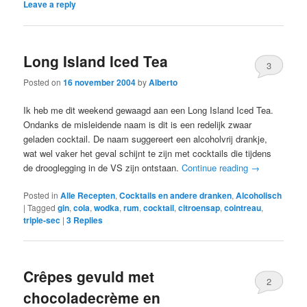
Leave a reply
Long Island Iced Tea
3
Posted on
16 november 2004
by
Alberto
Ik heb me dit weekend gewaagd aan een Long Island Iced Tea.
Ondanks de misleidende naam is dit is een redelijk zwaar
geladen cocktail. De naam suggereert een alcoholvrij drankje,
wat wel vaker het geval schijnt te zijn met cocktails die tijdens
de drooglegging in de VS zijn ontstaan.
Continue reading
→
Posted in
Alle Recepten
,
Cocktails en andere dranken
,
Alcoholisch
|
Tagged
gin
,
cola
,
wodka
,
rum
,
cocktail
,
citroensap
,
cointreau
,
triple-sec
|
3
Replies
Crêpes gevuld met
2
chocoladecrème en