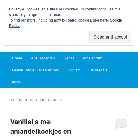
Privacy & Cookies: This site uses cookies. By continuing to use this
Sear
website, you agree to their use.
To find out more, including how to control cookies, see here:
Cookie
Lekker Hapje
Policy
Om je vingers bij af te likken sinds 2004
Main
Home
Alle Recepten
Series
#Instagram
Skip
Skip
menu
Lekker Hapje Cadeauwijzer
Contact
Huisregels
to
to
Index
primary
secondary
content
content
TAG ARCHIVES:
TRIPLE-SEC
Vanilleijs met
amandelkoekjes en