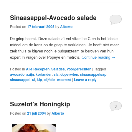
Sinaasappel-Avocado salade
Posted on
17 februari 2005
by
Alberto
De griep heerst. Deze salade zit vol vitamine C en is het ideale
middel om de kans op de griep te verkleinen. Je hoeft niet meer
ziek thuis te blijven noch je pubquizteam te beroven van hun
expert in vragen over Popeye en metro’s.
Continue reading
→
Posted in
Alle Recepten
,
Salades
,
Voorgerechten
|
Tagged
avocado
,
azijn
,
koriander
,
sla
,
doperwten
,
sinaasappelsap
,
sinaasappel
,
ui
,
kip
,
olijfolie
,
mosterd
|
Leave a reply
Suzelot’s Honingkip
3
Posted on
21 juli 2004
by
Alberto