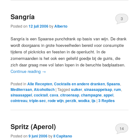
Sangrí­a
3
Posted on
12 juli 2006
by
Alberto
Sangría is een Spaanse punchdrank op basis van wijn. De drank
wordt doorgaans in grote hoeveelheden bereid voor consumptie
tijdens of picknicks en feesten in de openlucht. In de
zomermaanden is het ook een geliefd goedje bij de guiris, die
zich daar graag mee vol laten lopen in de beruchte badplaatsen.
Continue reading
→
Posted in
Alle Recepten
,
Cocktails en andere dranken
,
Spaans
,
Mediterraan
,
Alcoholisch
|
Tagged
suiker
,
sinaasappelsap
,
rum
,
sinaasappel
,
cocktail
,
cava
,
citroensap
,
champagne
,
appel
,
cointreau
,
triple-sec
,
rode wijn
,
perzik
,
wodka
,
ijs
|
3
Replies
Spritz (Aperol)
14
Posted on
9 juni 2006
by
il Capitano