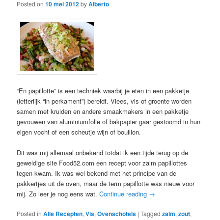
Posted on
10 mei 2012
by
Alberto
“En papillotte” is een techniek waarbij je eten in een pakketje
(letterlijk “in perkament”) bereidt. Vlees, vis of groente worden
samen met kruiden en andere smaakmakers in een pakketje
gevouwen van aluminiumfolie of bakpapier gaar gestoomd in hun
eigen vocht of een scheutje wijn of bouillon.
Dit was mij allemaal onbekend totdat ik een tijde terug op de
geweldige site Food52.com een recept voor zalm papillottes
tegen kwam. Ik was wel bekend met het principe van de
pakkertjes uit de oven, maar de term papillotte was nieuw voor
mij. Zo leer je nog eens wat.
Continue reading
→
Posted in
Alle Recepten
,
Vis
,
Ovenschotels
|
Tagged
zalm
,
zout
,