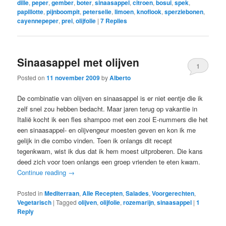
dille
,
peper
,
gember
,
boter
,
sinaasappel
,
citroen
,
bosui
,
spek
,
papillotte
,
pijnboompit
,
peterselie
,
limoen
,
knoflook
,
sperziebonen
,
cayennepeper
,
prei
,
olijfolie
|
7
Replies
Sinaasappel met olijven
1
Posted on
11 november 2009
by
Alberto
De combinatie van olijven en sinaasappel is er niet eentje die ik
zelf snel zou hebben bedacht. Maar jaren terug op vakantie in
Italië kocht ik een fles shampoo met een zooi E-nummers die het
een sinaasappel- en olijvengeur moesten geven en kon ik me
gelijk in die combo vinden. Toen ik onlangs dit recept
tegenkwam, wist ik dus dat ik hem moest uitproberen. Die kans
deed zich voor toen onlangs een groep vrienden te eten kwam.
Continue reading
→
Posted in
Mediterraan
,
Alle Recepten
,
Salades
,
Voorgerechten
,
Vegetarisch
|
Tagged
olijven
,
olijfolie
,
rozemarijn
,
sinaasappel
|
1
Reply