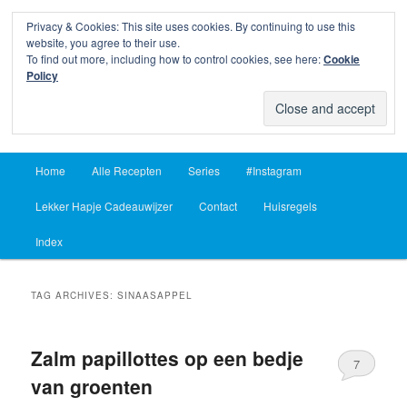
Privacy & Cookies: This site uses cookies. By continuing to use this
Sear
website, you agree to their use.
To find out more, including how to control cookies, see here:
Cookie
Lekker Hapje
Policy
Om je vingers bij af te likken sinds 2004
Main
Home
Alle Recepten
Series
#Instagram
Skip
Skip
menu
Lekker Hapje Cadeauwijzer
Contact
Huisregels
to
to
Index
primary
secondary
content
content
TAG ARCHIVES:
SINAASAPPEL
Zalm papillottes op een bedje
7
van groenten