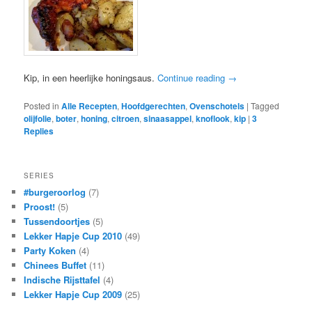
Kip, in een heerlijke honingsaus.
Continue reading
→
Posted in
Alle Recepten
,
Hoofdgerechten
,
Ovenschotels
|
Tagged
olijfolie
,
boter
,
honing
,
citroen
,
sinaasappel
,
knoflook
,
kip
|
3
Replies
SERIES
#burgeroorlog
(7)
Proost!
(5)
Tussendoortjes
(5)
Lekker Hapje Cup 2010
(49)
Party Koken
(4)
Chinees Buffet
(11)
Indische Rijsttafel
(4)
Lekker Hapje Cup 2009
(25)