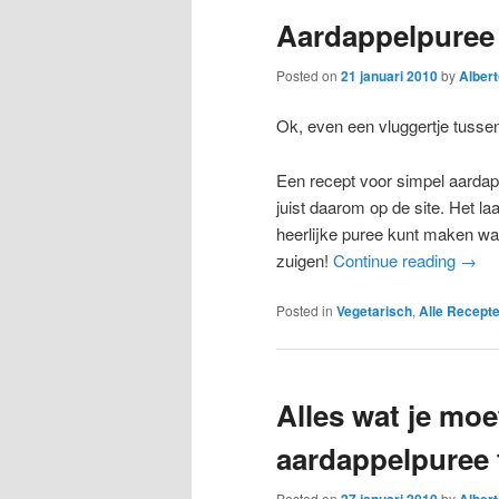
Aardappelpuree
Posted on
21 januari 2010
by
Albert
Ok, even een vluggertje tusse
Een recept voor simpel aardap
juist daarom op de site. Het laa
heerlijke puree kunt maken wa
zuigen!
Continue reading
→
Posted in
Vegetarisch
,
Alle Recept
Alles wat je moe
aardappelpuree
Posted on
27 januari 2010
by
Albert