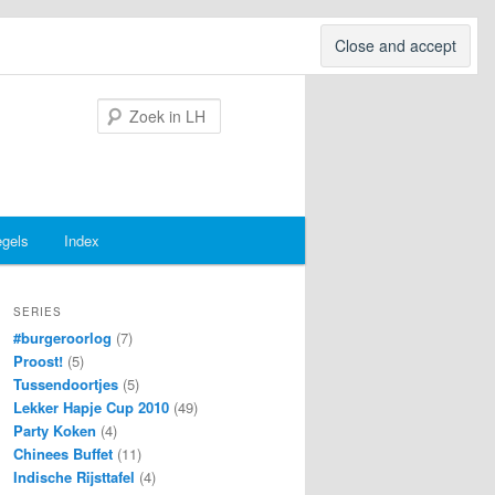
Search
egels
Index
SERIES
#burgeroorlog
(7)
Proost!
(5)
Tussendoortjes
(5)
Lekker Hapje Cup 2010
(49)
Party Koken
(4)
Chinees Buffet
(11)
Indische Rijsttafel
(4)