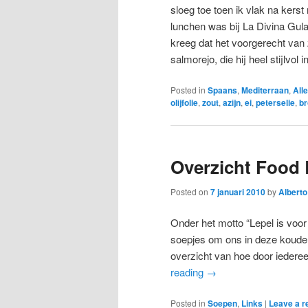
sloeg toe toen ik vlak na kers
lunchen was bij La Divina Gula
kreeg dat het voorgerecht van 
salmorejo, die hij heel stijlvol
Posted in
Spaans
,
Mediterraan
,
All
olijfolie
,
zout
,
azijn
,
ei
,
peterselie
,
b
Overzicht Food 
Posted on
7 januari 2010
by
Alberto
Onder het motto “Lepel is voor
soepjes om ons in deze koude
overzicht van hoe door iedere
reading
→
Posted in
Soepen
,
Links
|
Leave a r