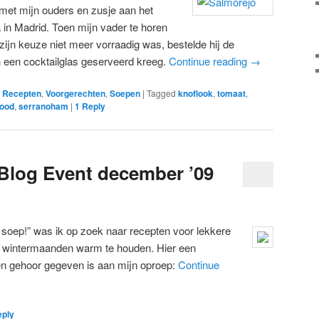
t met mijn ouders en zusje aan het
 in Madrid. Toen mijn vader te horen
zijn keuze niet meer vorraadig was, bestelde hij de
 in een cocktailglas geserveerd kreeg.
Continue reading
→
e Recepten
,
Voorgerechten
,
Soepen
|
Tagged
knoflook
,
tomaat
,
rood
,
serranoham
|
1
Reply
Blog Event december ’09
 soep!” was ik op zoek naar recepten voor lekkere
 wintermaanden warm te houden. Hier een
en gehoor gegeven is aan mijn oproep:
Continue
eply