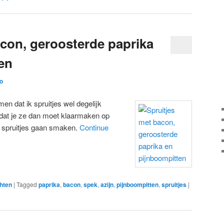
acon, geroosterde paprika
en
o
en dat ik spruitjes wel degelijk
 dat je ze dan moet klaarmaken op
r spruitjes gaan smaken.
Continue
hten
|
Tagged
paprika
,
bacon
,
spek
,
azijn
,
pijnboompitten
,
spruitjes
|