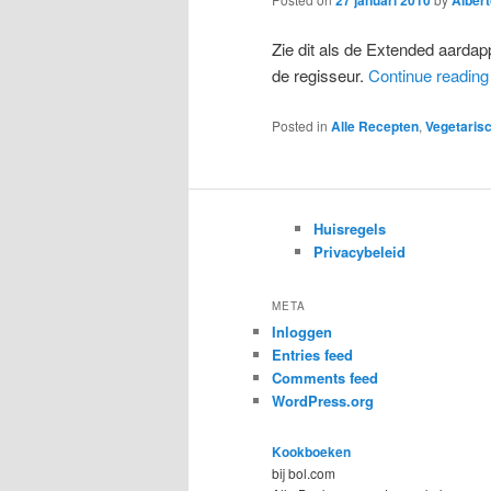
Zie dit als de Extended aardap
de regisseur.
Continue readin
Posted in
Alle Recepten
,
Vegetaris
Huisregels
Privacybeleid
META
Inloggen
Entries feed
Comments feed
WordPress.org
Kookboeken
bij bol.com