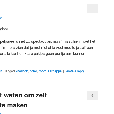
o
ndoor.
pelpuree is niet zo spectaculair, maar misschien moet het
t immers zien dat je met niet al te veel moeite je zelf een
ar alle kant-en-klare pakjes geen puntje aan kunnen
en
|
Tagged
knoflook
,
boter
,
room
,
aardappel
|
Leave a reply
t weten om zelf
9
 te maken
o