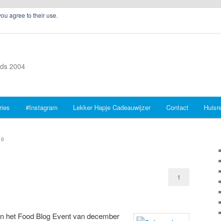
you agree to their use.
inds 2004
ries
#Instagram
Lekker Hapje Cadeauwijzer
Contact
Huisr
10
1
 aan het Food Blog Event van december