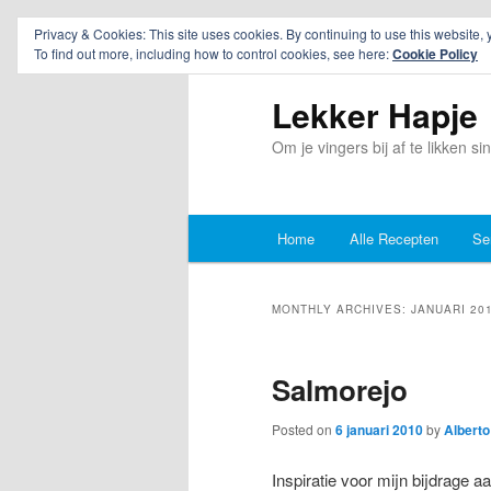
Privacy & Cookies: This site uses cookies. By continuing to use this website, 
To find out more, including how to control cookies, see here:
Cookie Policy
Lekker Hapje
Om je vingers bij af te likken s
Main
Home
Alle Recepten
Se
Skip
Skip
menu
to
to
MONTHLY ARCHIVES:
JANUARI 20
primary
secondary
Salmorejo
content
content
Posted on
6 januari 2010
by
Alberto
Inspiratie voor mijn bijdrage