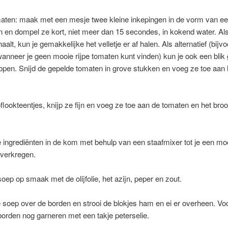
aten: maak met een mesje twee kleine inkepingen in de vorm van een
 en dompel ze kort, niet meer dan 15 secondes, in kokend water. Als 
aalt, kun je gemakkelijke het velletje er af halen. Als alternatief (bijv
anneer je geen mooie rijpe tomaten kunt vinden) kun je ook een blik
pen. Snijd de gepelde tomaten in grove stukken en voeg ze toe aan 
flookteentjes, knijp ze fijn en voeg ze toe aan de tomaten en het broo
e ingrediënten in de kom met behulp van een staafmixer tot je een mo
 verkregen.
oep op smaak met de olijfolie, het azijn, peper en zout.
 soep over de borden en strooi de blokjes ham en ei er overheen. Vo
borden nog garneren met een takje peterselie.