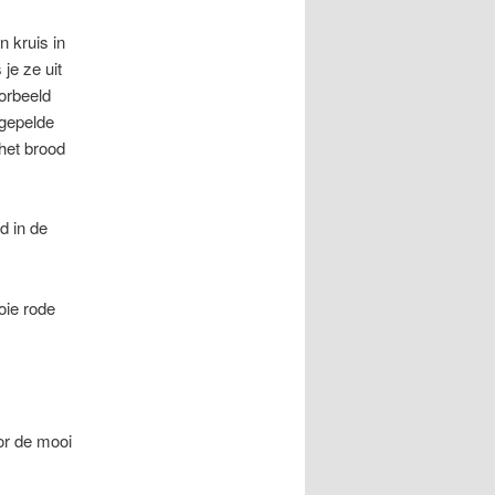
 kruis in
je ze uit
oorbeeld
 gepelde
het brood
d in de
oie rode
or de mooi