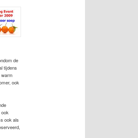
rondom de
l tijdens
er warm
zomer, ook
nde
o ook
s ook als
eserveerd,