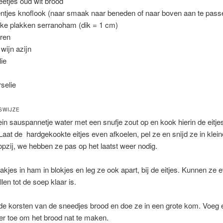
eetjes oud wit brood
entjes knoflook (naar smaak naar beneden of naar boven aan te pass
kke plakken serranoham (dik = 1 cm)
eren
 wijn azijn
lie
rselie
SWIJZE
ein sauspannetje water met een snufje zout op en kook hierin de eitjes
Laat de hardgekookte eitjes even afkoelen, pel ze en snijd ze in klein
pzij, we hebben ze pas op het laatst weer nodig.
lakjes in ham in blokjes en leg ze ook apart, bij de eitjes. Kunnen ze 
len tot de soep klaar is.
de korsten van de sneedjes brood en doe ze in een grote kom. Voeg 
er toe om het brood nat te maken.