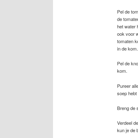
Pel de tom
de tomaten
het water h
ook voor w
tomaten ko
in de kom.
Pel de kno
kom.
Pureer all
soep hebt
Breng de s
Verdeel de
kun je de 