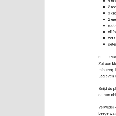
4 sn
2 te
3 di
2 ei
rode
olijfo
zout
pete
BEREIDING
Zet een kl
minuten). 
Leg even o
Snijd de p
samen chil
Verwijder 
beetje wat