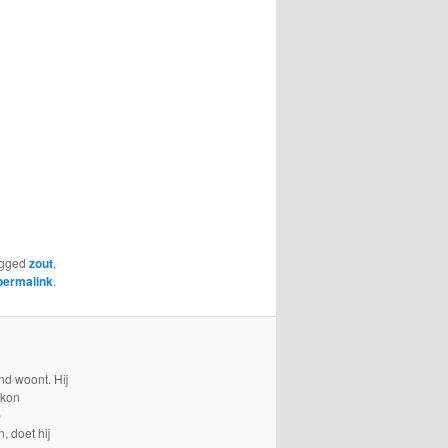
agged
zout
,
permalink
.
nd woont. Hij
 kon
p
, doet hij