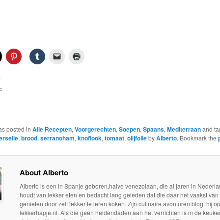
:
as posted in
Alle Recepten
,
Voorgerechten
,
Soepen
,
Spaans
,
Mediterraan
and t
erselie
,
brood
,
serranoham
,
knoflook
,
tomaat
,
olijfolie
by
Alberto
. Bookmark the
About Alberto
Alberto is een in Spanje geboren,halve venezolaan, die al jaren in Nederla
houdt van lekker eten en bedacht lang geleden dat die daar het vaakst van
genieten door zelf lekker te leren koken. Zijn culinaire avonturen blogt hij o
lekkerhapje.nl. Als die geen heldendaden aan het verrichten is in de keuken