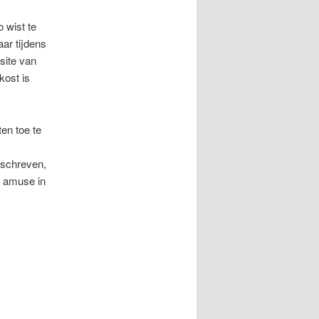
 wist te
aar tijdens
site van
kost is
en toe te
eschreven,
s amuse in