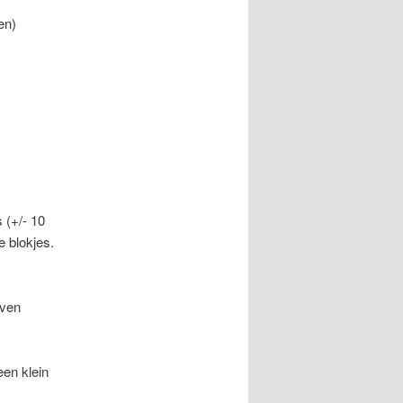
en)
 (+/- 10
e blokjes.
even
een klein