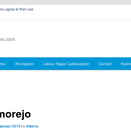
you agree to their use.
inds 2004
ries
#Instagram
Lekker Hapje Cadeauwijzer
Contact
Huisr
morejo
 januari 2010
by
Alberto