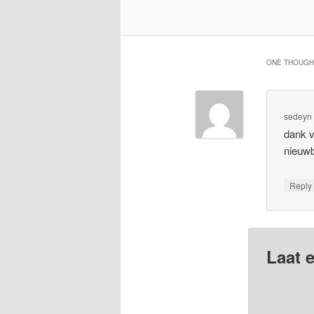
ONE THOUGHT
sedeyn
dank v
nieuwb
Repl
Laat e