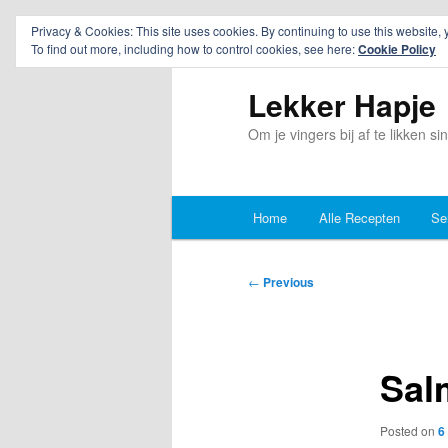
Privacy & Cookies: This site uses cookies. By continuing to use this website, 
To find out more, including how to control cookies, see here:
Cookie Policy
Lekker Hapje
Om je vingers bij af te likken s
Main
Home
Alle Recepten
Se
Skip
Skip
menu
to
to
Post
←
Previous
navigation
primary
secondary
content
content
Sal
Posted on
6