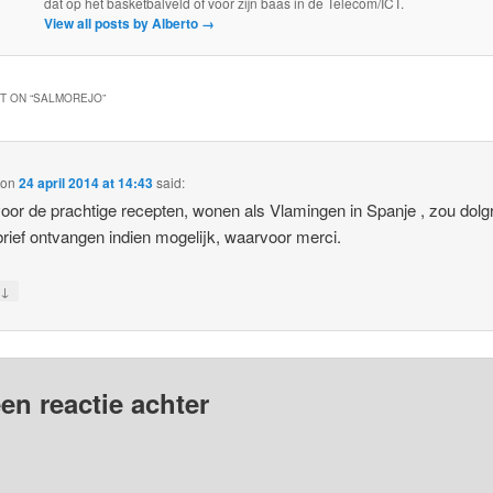
dat op het basketbalveld of voor zijn baas in de Telecom/ICT.
View all posts by Alberto
→
 ON “
SALMOREJO
”
on
24 april 2014 at 14:43
said:
oor de prachtige recepten, wonen als Vlamingen in Spanje , zou dolg
rief ontvangen indien mogelijk, waarvoor merci.
↓
y
en reactie achter