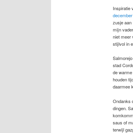
Inspiratie
december
zusje aan 
mijn vader
niet meer 
stijlvol i
Salmorejo 
stad Cordo
de warme z
houden tij
daarmee k
Ondanks de
dingen. Sa
komkommer
saus of m
terwijl ga