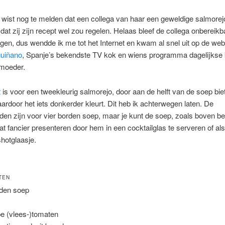
 wist nog te melden dat een collega van haar een geweldige salmorejo
at zij zijn recept wel zou regelen. Helaas bleef de collega onbereikb
gen, dus wendde ik me tot het Internet en kwam al snel uit op de web
guiñano
, Spanje’s bekendste TV kok en wiens programma dagelijkse 
 moeder.
t
is voor een tweekleurig salmorejo, door aan de helft van de soep biet
rdoor het iets donkerder kleurt. Dit heb ik achterwegen laten. De
en zijn voor vier borden soep, maar je kunt de soep, zoals boven b
t fancier presenteren door hem in een cocktailglas te serveren of al
shotglaasje.
TEN
rden soep
jpe (vlees-)tomaten