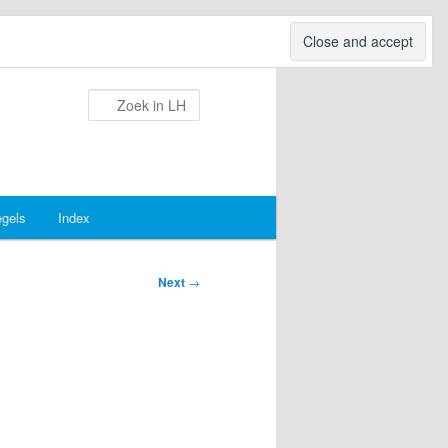
Search
egels
Index
Next
→