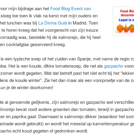
 voor mijn bijdrage aan het
Food Blog Event van
sloeg toe toen ik vlak na kerst met mijn ouders en
het lunchen was bij
La Divina Gula
in Madrid. Toen
 te horen kreeg dat het voorgerecht van zijn keuze
vorraadig was, bestelde hij de salmorejo, die hij heel
n een cocktailglas geserveerd kreeg.
is een typische soep uit het zuiden van Spanje, met name de regio 
ba. Het is een koude, dikke tomatensoep, die net als
gazpacho
voora
omer wordt gegeten. Wat dat betreft past het niet echt bij het “lekk
dens de koude winter”. Zie het dan maar als een voorproefje van de 
un je de winter doorkomen!
 al genoemde gelijkenis, zijn salmorejo en gazpacho wel verschille
lmorejo bevat nooit andere groenten dan tomaten, terwijl in gazpach
 en paprika gaat. Daarnaast is salmorejo dikker (waardoor het som
arinade wordt gebruikt) en wordt het meestal op kamertemperatuur g
zpacho echt koud gegeten of gedronken wordt.