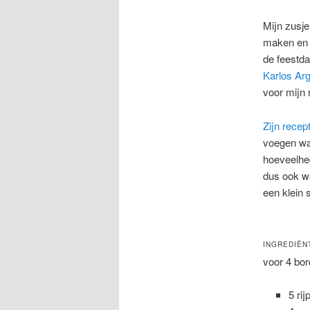
Mijn zusje
maken en d
de feestda
Karlos Ar
voor mijn
Zijn recep
voegen waa
hoeveelhed
dus ook wa
een klein 
INGREDIËN
voor 4 bo
5 ri