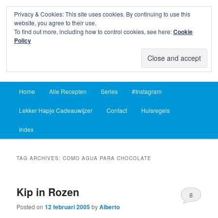
Privacy & Cookies: This site uses cookies. By continuing to use this
Sear
website, you agree to their use.
To find out more, including how to control cookies, see here:
Cookie
Lekker Hapje
Policy
Om je vingers bij af te likken sinds 2004
Main
Home
Alle Recepten
Series
#Instagram
Skip
Skip
menu
Lekker Hapje Cadeauwijzer
Contact
Huisregels
to
to
Index
primary
secondary
content
content
TAG ARCHIVES:
COMO AGUA PARA CHOCOLATE
Kip in Rozen
8
Posted on
12 februari 2005
by
Alberto