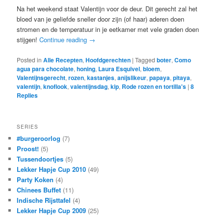
Na het weekend staat Valentijn voor de deur. Dit gerecht zal het
bloed van je geliefde sneller door zijn (of haar) aderen doen
stromen en de temperatuur in je eetkamer met vele graden doen
stijgen!
Continue reading
→
Posted in
Alle Recepten
,
Hoofdgerechten
|
Tagged
boter
,
Como
agua para chocolate
,
honing
,
Laura Esquivel
,
bloem
,
Valentijnsgerecht
,
rozen
,
kastanjes
,
anijslikeur
,
papaya
,
pitaya
,
valentijn
,
knoflook
,
valentijnsdag
,
kip
,
Rode rozen en tortilla's
|
8
Replies
SERIES
#burgeroorlog
(7)
Proost!
(5)
Tussendoortjes
(5)
Lekker Hapje Cup 2010
(49)
Party Koken
(4)
Chinees Buffet
(11)
Indische Rijsttafel
(4)
Lekker Hapje Cup 2009
(25)