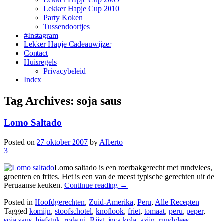
Lekker Hapje Cup 2010
Party Koken
Tussendoortjes
#Instagram
Lekker Hapje Cadeauwijzer
Contact
Huisregels
Privacybeleid
Index
Tag Archives:
soja saus
Lomo Saltado
Posted on
27 oktober 2007
by
Alberto
3
Lomo saltado is een roerbakgerecht met rundvlees,
groenten en frites. Het is een van de meest typische gerechten uit de
Peruaanse keuken.
Continue reading
→
Posted in
Hoofdgerechten
,
Zuid-Amerika
,
Peru
,
Alle Recepten
|
Tagged
komijn
,
stoofschotel
,
knoflook
,
friet
,
tomaat
,
peru
,
peper
,
soja saus
,
biefstuk
,
rode ui
,
Rijst
,
inca kola
,
azijn
,
rundvlees
,