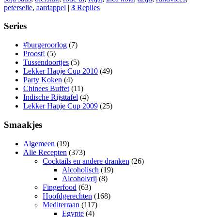
peterselie
,
aardappel
|
3
Replies
Series
#burgeroorlog
(7)
Proost!
(5)
Tussendoortjes
(5)
Lekker Hapje Cup 2010
(49)
Party Koken
(4)
Chinees Buffet
(11)
Indische Rijsttafel
(4)
Lekker Hapje Cup 2009
(25)
Smaakjes
Algemeen
(19)
Alle Recepten
(373)
Cocktails en andere dranken
(26)
Alcoholisch
(19)
Alcoholvrij
(8)
Fingerfood
(63)
Hoofdgerechten
(168)
Mediterraan
(117)
Egypte
(4)