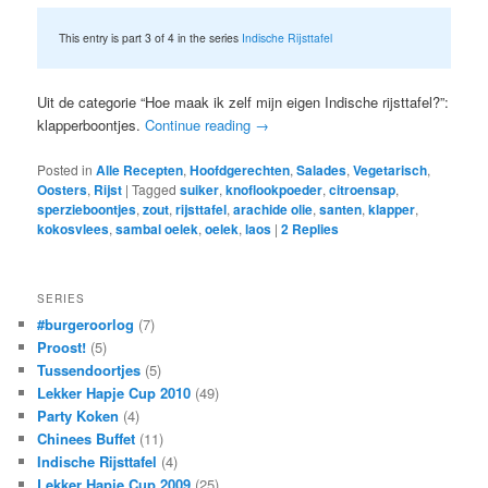
This entry is part 3 of 4 in the series
Indische Rijsttafel
Uit de categorie “Hoe maak ik zelf mijn eigen Indische rijsttafel?”:
klapperboontjes.
Continue reading
→
Posted in
Alle Recepten
,
Hoofdgerechten
,
Salades
,
Vegetarisch
,
Oosters
,
Rijst
|
Tagged
suiker
,
knoflookpoeder
,
citroensap
,
sperzieboontjes
,
zout
,
rijsttafel
,
arachide olie
,
santen
,
klapper
,
kokosvlees
,
sambal oelek
,
oelek
,
laos
|
2
Replies
SERIES
#burgeroorlog
(7)
Proost!
(5)
Tussendoortjes
(5)
Lekker Hapje Cup 2010
(49)
Party Koken
(4)
Chinees Buffet
(11)
Indische Rijsttafel
(4)
Lekker Hapje Cup 2009
(25)