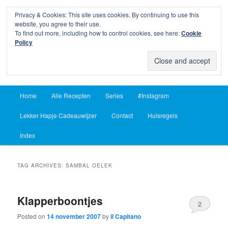
Privacy & Cookies: This site uses cookies. By continuing to use this
Sear
website, you agree to their use.
To find out more, including how to control cookies, see here:
Cookie
Lekker Hapje
Policy
Om je vingers bij af te likken sinds 2004
Main
Home
Alle Recepten
Series
#Instagram
Skip
Skip
menu
Lekker Hapje Cadeauwijzer
Contact
Huisregels
to
to
Index
primary
secondary
content
content
TAG ARCHIVES:
SAMBAL OELEK
Klapperboontjes
2
Posted on
14 november 2007
by
il Capitano