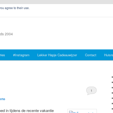
you agree to their use.
inds 2004
ries
#Instagram
Lekker Hapje Cadeauwijzer
Contact
Huisr
1
erto
ed in tijdens de recente vakantie