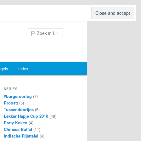
Search
egels
Index
SERIES
#burgeroorlog
(7)
Proost!
(5)
Tussendoortjes
(5)
Lekker Hapje Cup 2010
(49)
Party Koken
(4)
Chinees Buffet
(11)
Indische Rijsttafel
(4)