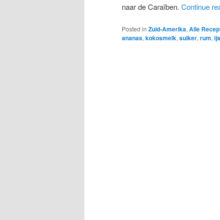
naar de Caraïben.
Continue re
Posted in
Zuid-Amerika
,
Alle Recep
ananas
,
kokosmelk
,
suiker
,
rum
,
ij