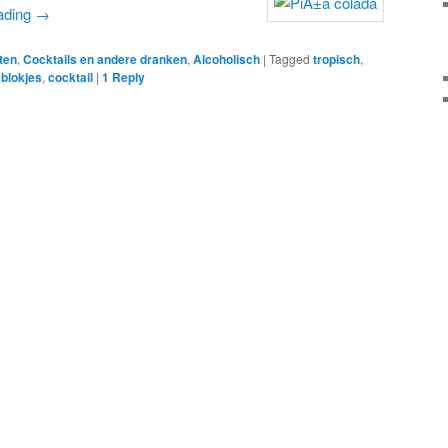
ading
→
ten
,
Cocktails en andere dranken
,
Alcoholisch
|
Tagged
tropisch
,
sblokjes
,
cocktail
|
1
Reply