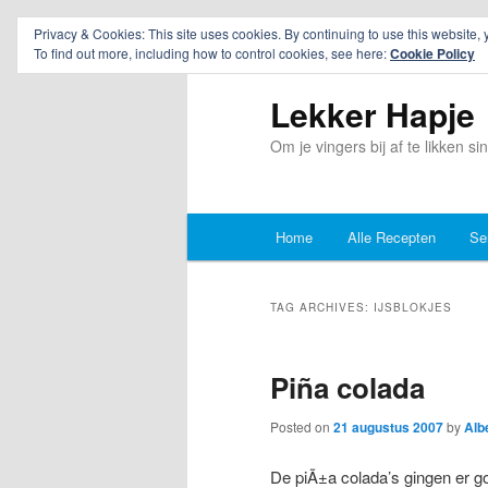
Privacy & Cookies: This site uses cookies. By continuing to use this website, 
To find out more, including how to control cookies, see here:
Cookie Policy
Lekker Hapje
Om je vingers bij af te likken s
Main
Home
Alle Recepten
Se
Skip
Skip
menu
to
to
TAG ARCHIVES:
IJSBLOKJES
primary
secondary
Piña colada
content
content
Posted on
21 augustus 2007
by
Alb
De piÃ±a colada’s gingen er go