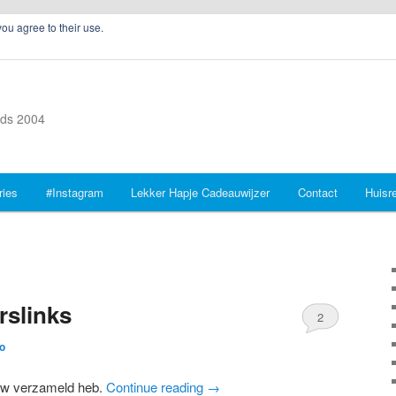
you agree to their use.
inds 2004
ries
#Instagram
Lekker Hapje Cadeauwijzer
Contact
Huisr
rslinks
2
o
euw verzameld heb.
Continue reading
→