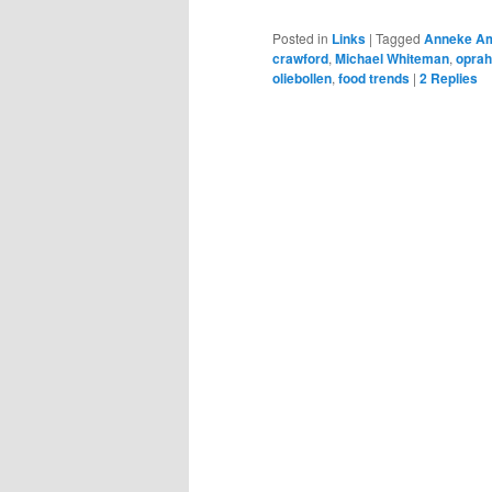
Posted in
Links
|
Tagged
Anneke A
crawford
,
Michael Whiteman
,
oprah
oliebollen
,
food trends
|
2
Replies