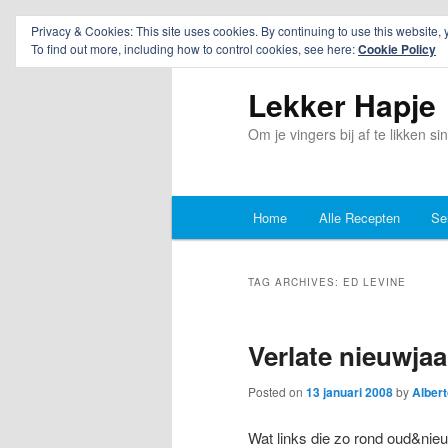
Privacy & Cookies: This site uses cookies. By continuing to use this website, 
To find out more, including how to control cookies, see here:
Cookie Policy
Lekker Hapje
Om je vingers bij af te likken s
Main
Home
Alle Recepten
Se
Skip
Skip
menu
to
to
TAG ARCHIVES:
ED LEVINE
primary
secondary
Verlate nieuwjaa
content
content
Posted on
13 januari 2008
by
Albert
Wat links die zo rond oud&ni