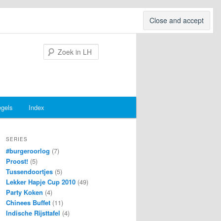
Search
egels
Index
SERIES
#burgeroorlog
(7)
Proost!
(5)
Tussendoortjes
(5)
Lekker Hapje Cup 2010
(49)
Party Koken
(4)
Chinees Buffet
(11)
Indische Rijsttafel
(4)