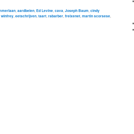
mmerlaan
,
aardbeien
,
Ed Levine
,
cava
,
Joseph Baum
,
cindy
 winfrey
,
eetschrijven
,
taart
,
rabarber
,
freixenet
,
martin scorsese
,