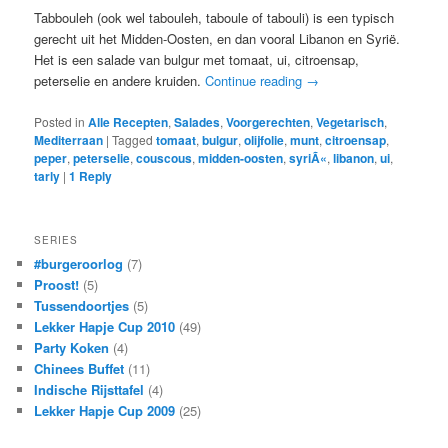
Tabbouleh (ook wel tabouleh, taboule of tabouli) is een typisch
gerecht uit het Midden-Oosten, en dan vooral Libanon en Syrië.
Het is een salade van bulgur met tomaat, ui, citroensap,
peterselie en andere kruiden.
Continue reading
→
Posted in
Alle Recepten
,
Salades
,
Voorgerechten
,
Vegetarisch
,
Mediterraan
|
Tagged
tomaat
,
bulgur
,
olijfolie
,
munt
,
citroensap
,
peper
,
peterselie
,
couscous
,
midden-oosten
,
syriÃ«
,
libanon
,
ui
,
tarly
|
1
Reply
SERIES
#burgeroorlog
(7)
Proost!
(5)
Tussendoortjes
(5)
Lekker Hapje Cup 2010
(49)
Party Koken
(4)
Chinees Buffet
(11)
Indische Rijsttafel
(4)
Lekker Hapje Cup 2009
(25)