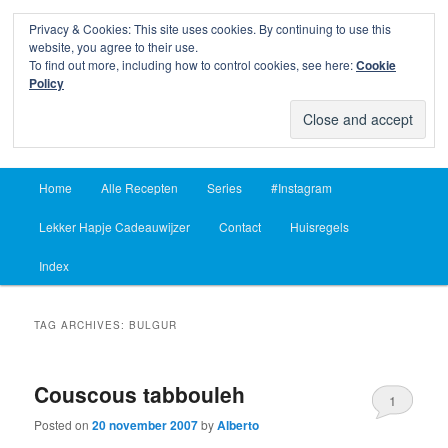
Privacy & Cookies: This site uses cookies. By continuing to use this
Sear
website, you agree to their use.
To find out more, including how to control cookies, see here:
Cookie
Lekker Hapje
Policy
Om je vingers bij af te likken sinds 2004
Main
Home
Alle Recepten
Series
#Instagram
Skip
Skip
menu
Lekker Hapje Cadeauwijzer
Contact
Huisregels
to
to
Index
primary
secondary
content
content
TAG ARCHIVES:
BULGUR
Couscous tabbouleh
1
Posted on
20 november 2007
by
Alberto