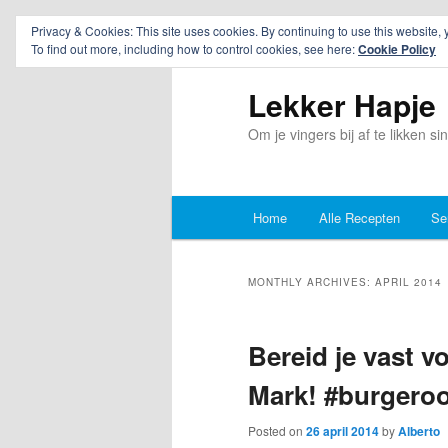
Privacy & Cookies: This site uses cookies. By continuing to use this website, 
To find out more, including how to control cookies, see here:
Cookie Policy
Lekker Hapje
Om je vingers bij af te likken s
Main
Home
Alle Recepten
Se
Skip
Skip
menu
to
to
MONTHLY ARCHIVES:
APRIL 2014
primary
secondary
Bereid je vast v
content
content
Mark! #burgeroo
Posted on
26 april 2014
by
Alberto