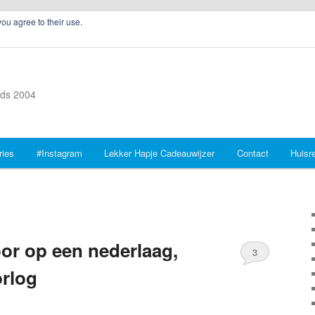
you agree to their use.
inds 2004
ries
#Instagram
Lekker Hapje Cadeauwijzer
Contact
Huisr
oor op een nederlaag,
3
rlog