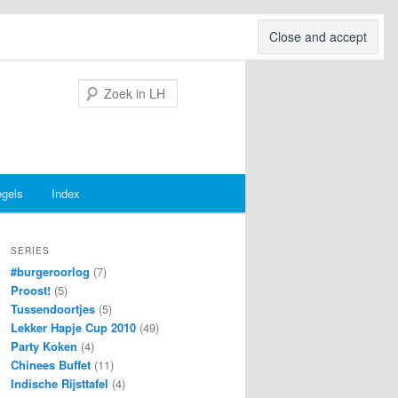
Search
egels
Index
SERIES
#burgeroorlog
(7)
Proost!
(5)
Tussendoortjes
(5)
Lekker Hapje Cup 2010
(49)
Party Koken
(4)
Chinees Buffet
(11)
Indische Rijsttafel
(4)