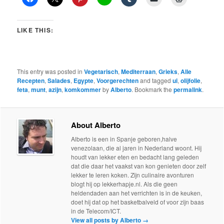
LIKE THIS:
This entry was posted in
Vegetarisch
,
Mediterraan
,
Grieks
,
Alle
Recepten
,
Salades
,
Egypte
,
Voorgerechten
and tagged
ui
,
olijfolie
,
feta
,
munt
,
azijn
,
komkommer
by
Alberto
. Bookmark the
permalink
.
About Alberto
Alberto is een in Spanje geboren,halve
venezolaan, die al jaren in Nederland woont. Hij
houdt van lekker eten en bedacht lang geleden
dat die daar het vaakst van kon genieten door zelf
lekker te leren koken. Zijn culinaire avonturen
blogt hij op lekkerhapje.nl. Als die geen
heldendaden aan het verrichten is in de keuken,
doet hij dat op het basketbalveld of voor zijn baas
in de Telecom/ICT.
View all posts by Alberto
→