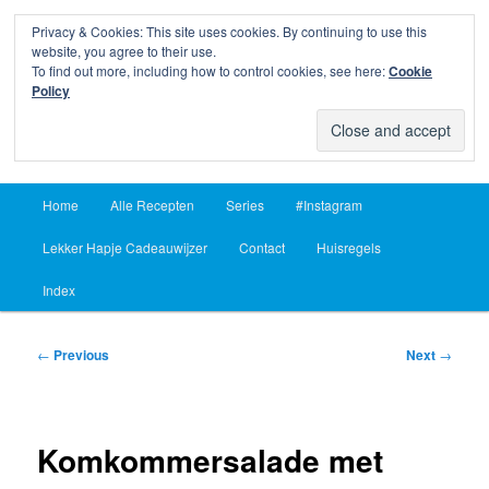
Privacy & Cookies: This site uses cookies. By continuing to use this
Sear
website, you agree to their use.
To find out more, including how to control cookies, see here:
Cookie
Lekker Hapje
Policy
Om je vingers bij af te likken sinds 2004
Main
Home
Alle Recepten
Series
#Instagram
Skip
Skip
menu
Lekker Hapje Cadeauwijzer
Contact
Huisregels
to
to
Index
primary
secondary
content
content
Post
←
Previous
Next
→
navigation
Komkommersalade met