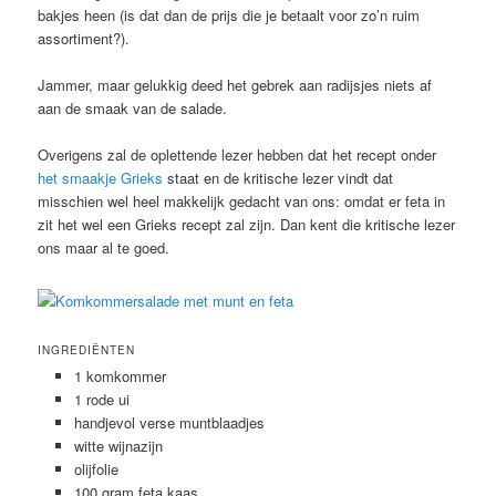
bakjes heen (is dat dan de prijs die je betaalt voor zo’n ruim
assortiment?).
Jammer, maar gelukkig deed het gebrek aan radijsjes niets af
aan de smaak van de salade.
Overigens zal de oplettende lezer hebben dat het recept onder
het smaakje Grieks
staat en de kritische lezer vindt dat
misschien wel heel makkelijk gedacht van ons: omdat er feta in
zit het wel een Grieks recept zal zijn. Dan kent die kritische lezer
ons maar al te goed.
INGREDIËNTEN
1 komkommer
1 rode ui
handjevol verse muntblaadjes
witte wijnazijn
olijfolie
100 gram feta kaas