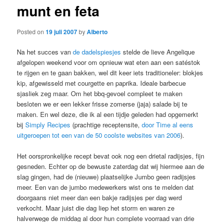
munt en feta
Posted on
19 juli 2007
by
Alberto
Na het succes van
de dadelspiesjes
stelde de lieve Angelique
afgelopen weekend voor om opnieuw wat eten aan een satéstok
te rijgen en te gaan bakken, wel dit keer iets traditioneler: blokjes
kip, afgewisseld met courgette en paprika. Ideale barbecue
sjasliek zeg maar. Om het bbq-gevoel compleet te maken
besloten we er een lekker frisse zomerse (jaja) salade bij te
maken. En wel deze, die ik al een tijdje geleden had opgemerkt
bij
Simply Recipes
(prachtige receptensite,
door Time al eens
uitgeroepen tot een van de 50 coolste websites van 2006
).
Het oorspronkelijke recept bevat ook nog een drietal radijsjes, fijn
gesneden. Echter op de bewuste zaterdag dat wij hiermee aan de
slag gingen, had de (nieuwe) plaatselijke Jumbo geen radijsjes
meer. Een van de jumbo medewerkers wist ons te melden dat
doorgaans niet meer dan een bakje radijsjes per dag werd
verkocht. Maar juist die dag liep het storm en waren ze
halverwege de middag al door hun complete voorraad van drie