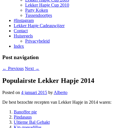
Lekker Hapje Cup 2010
Party Koken
Tussendoortjes
#Instagram
Lekker Hapje Cadeauwijzer
Contact
Huisregels
Privacybeleid
Index
Post navigation
←
Previous
Next
→
Populairste Lekker Hapje 2014
Posted on
4 januari 2015
by
Alberto
De best bezochte recepten van Lekker Hapje in 2014 waren:
Banoffee pie
Pindasaus
Ultieme Bal Gehakt
Kip quesadillas