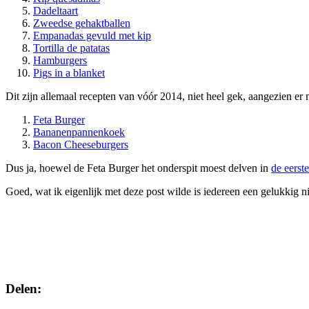
Dadeltaart
Zweedse gehaktballen
Empanadas gevuld met kip
Tortilla de patatas
Hamburgers
Pigs in a blanket
Dit zijn allemaal recepten van vóór 2014, niet heel gek, aangezien er m
Feta Burger
Bananenpannenkoek
Bacon Cheeseburgers
Dus ja, hoewel de Feta Burger het onderspit moest delven in
de eerst
Goed, wat ik eigenlijk met deze post wilde is iedereen een gelukkig 
Delen: