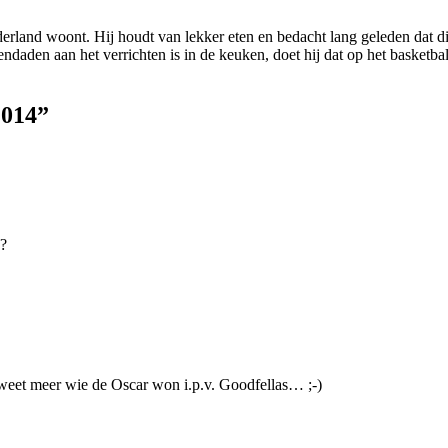
derland woont. Hij houdt van lekker eten en bedacht lang geleden dat di
dendaden aan het verrichten is in de keuken, doet hij dat op het basketb
2014
”
??
 weet meer wie de Oscar won i.p.v. Goodfellas… ;-)