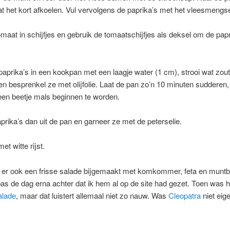
at het kort afkoelen. Vul vervolgens de paprika’s met het vleesmengse
omaat in schijfjes en gebruik de tomaatschijfjes als deksel om de papr
paprika’s in een kookpan met een laagje water (1 cm), strooi wat zout
n besprenkel ze met olijfolie. Laat de pan zo’n 10 minuten sudderen, 
een beetje mals beginnen te worden.
prika’s dan uit de pan en garneer ze met de peterselie.
et witte rijst.
k er ook een frisse salade bijgemaakt met komkommer, feta en muntbl
s de dag erna achter dat ik hem al op de site had gezet. Toen was 
alade
, maar dat luistert allemaal niet zo nauw. Was
Cleopatra
niet eige