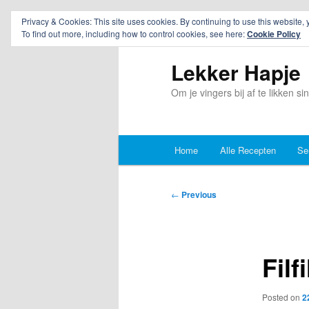
Privacy & Cookies: This site uses cookies. By continuing to use this website, 
To find out more, including how to control cookies, see here:
Cookie Policy
Lekker Hapje
Om je vingers bij af te likken s
Main
Home
Alle Recepten
Se
Skip
Skip
menu
to
to
Post
←
Previous
navigation
primary
secondary
content
content
Filf
Posted on
2