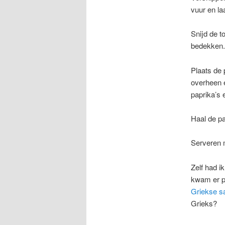
vuur en la
Snijd de t
bedekken.
Plaats de 
overheen e
paprika’s 
Haal de pa
Serveren m
Zelf had i
kwam er pa
Griekse s
Grieks?