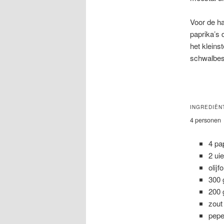
Voor de ha
paprika’s 
het kleins
schwalbes 
INGREDIËN
4 personen
4 pa
2 ui
olijfo
300 
200 
zout
pepe