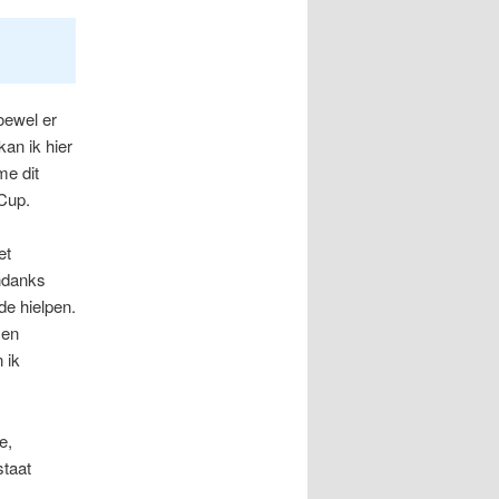
oewel er
an ik hier
me dit
Cup.
et
ndanks
e hielpen.
 en
 ik
e,
staat