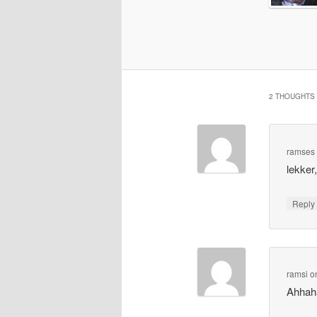
2 THOUGHTS 
ramses
lekker
Repl
ramsi
o
Ahhaha