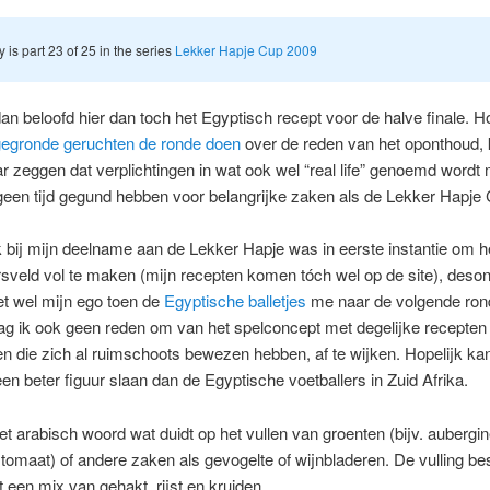
y is part 23 of 25 in the series
Lekker Hapje Cup 2009
dan beloofd hier dan toch het Egyptisch recept voor de halve finale. H
egronde geruchten de ronde doen
over de reden van het oponthoud, k
r zeggen dat verplichtingen in wat ook wel “real life” genoemd wordt 
een tijd gegund hebben voor belangrijke zaken als de Lekker Hapje 
 bij mijn deelname aan de Lekker Hapje was in eerste instantie om h
sveld vol te maken (mijn recepten komen tóch wel op de site), deso
et wel mijn ego toen de
Egyptische balletjes
me naar de volgende rond
g ik ook geen reden om van het spelconcept met degelijke recepten
en die zich al ruimschoots bewezen hebben, af te wijken. Hopelijk kan
n beter figuur slaan dan de Egyptische voetballers in Zuid Afrika.
et arabisch woord wat duidt op het vullen van groenten (bijv. aubergin
 tomaat) of andere zaken als gevogelte of wijnbladeren. De vulling be
t een mix van gehakt, rijst en kruiden.