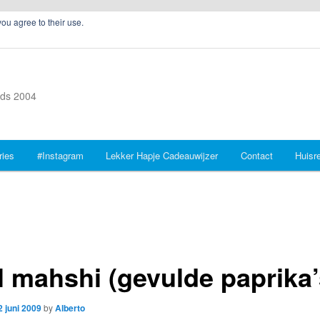
you agree to their use.
inds 2004
ries
#Instagram
Lekker Hapje Cadeauwijzer
Contact
Huisr
il mahshi (gevulde paprika’
2 juni 2009
by
Alberto