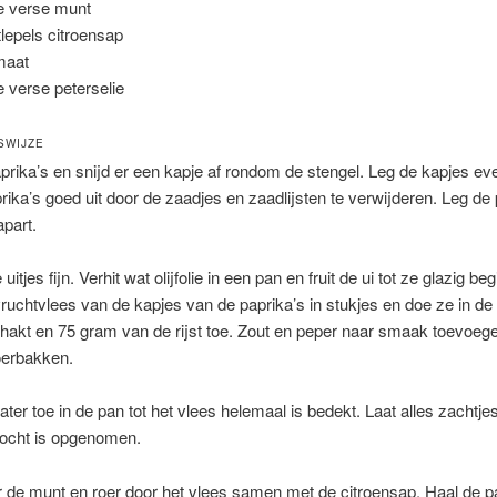
e verse munt
tlepels citroensap
maat
e verse peterselie
SWIJZE
rika’s en snijd er een kapje af rondom de stengel. Leg de kapjes eve
rika’s goed uit door de zaadjes en zaadlijsten te verwijderen. Leg de 
part.
uitjes fijn. Verhit wat olijfolie in een pan en fruit de ui tot ze glazig beg
vruchtvlees van de kapjes van de paprika’s in stukjes en doe ze in de
hakt en 75 gram van de rijst toe. Zout en peper naar smaak toevoeg
oerbakken.
ter toe in de pan tot het vlees helemaal is bedekt. Laat alles zachtj
 vocht is opgenomen.
 de munt en roer door het vlees samen met de citroensap. Haal de p