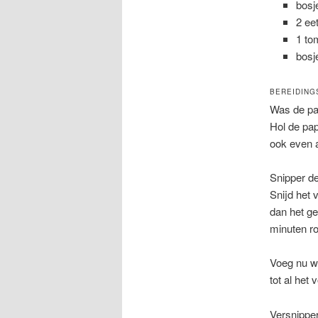
bosj
2 ee
1 to
bosj
BEREIDING
Was de pap
Hol de pap
ook even a
Snipper de 
Snijd het 
dan het ge
minuten r
Voeg nu wa
tot al het
Versnipper