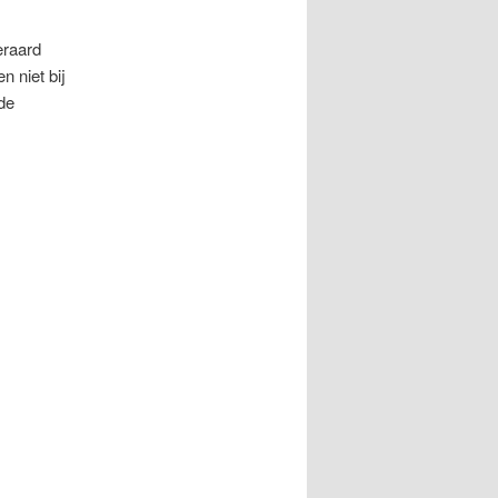
eraard
n niet bij
 de