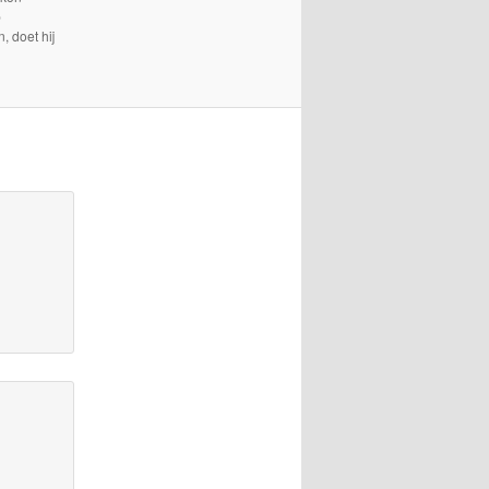
p
, doet hij