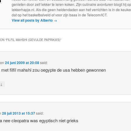
genieten door zelf lekker te leren koken. Zijn culinaire avonturen blogt hij o
lekkerhapje.nl. Als die geen heldendaden aan het verrichten is in de keuken
dat op het basketbalveld of voor zijn baas in de Telecom/ICT.
View all posts by Alberto
→
ON “
FILFIL MAHSHI (GEVULDE PAPRIKA’S)
”
on
24 juni 2009 at 20:08
said:
, met filfil mahshi zou oegypte de usa hebben gewonnen
↓
y
n
28 juli 2013 at 15:37
said:
 nee cleopatra was egyptisch niet grieks