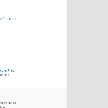
e finale >>
ypte
,
Rijst
ark the
nd woont. Hij
 kon