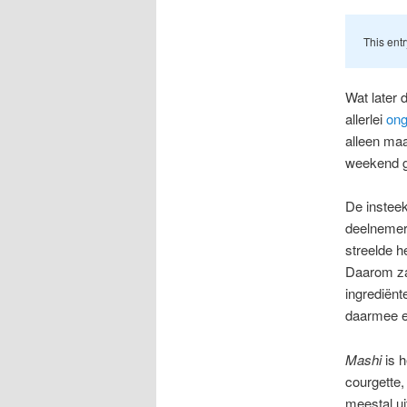
This entr
Wat later 
allerlei
ong
alleen maa
weekend g
De insteek
deelnemer
streelde h
Daarom za
ingrediënt
daarmee ee
Mashi
is h
courgette,
meestal ui