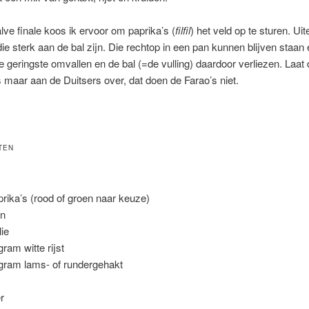
lve finale koos ik ervoor om paprika’s (
filfil
) het veld op te sturen. Uit
die sterk aan de bal zijn. Die rechtop in een pan kunnen blijven staan e
te geringste omvallen en de bal (=de vulling) daardoor verliezen. Laat
maar aan de Duitsers over, dat doen de Farao’s niet.
TEN
prika’s (rood of groen naar keuze)
en
lie
gram witte rijst
gram lams- of rundergehakt
r