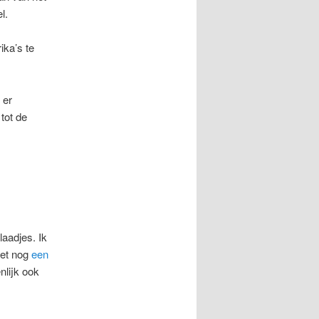
l.
ika’s te
 er
tot de
aadjes. Ik
het nog
een
nlijk ook