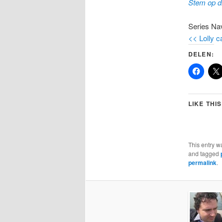
Stem op di
Series Nav
<< Lolly c
DELEN:
LIKE THIS
This entry w
and tagged
permalink
.