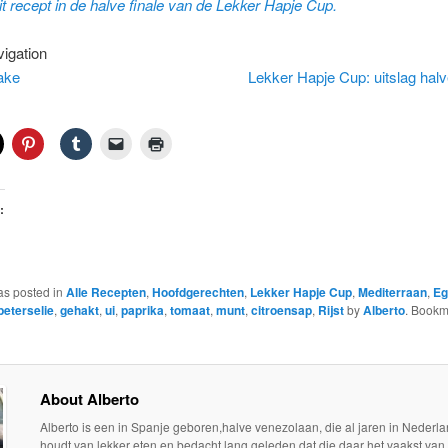
t recept in de halve finale van de Lekker Hapje Cup.
igation
ake
Lekker Hapje Cup: uitslag halv
:
as posted in
Alle Recepten
,
Hoofdgerechten
,
Lekker Hapje Cup
,
Mediterraan
,
Eg
peterselie
,
gehakt
,
ui
,
paprika
,
tomaat
,
munt
,
citroensap
,
Rijst
by
Alberto
. Bookm
About Alberto
Alberto is een in Spanje geboren,halve venezolaan, die al jaren in Nederla
houdt van lekker eten en bedacht lang geleden dat die daar het vaakst van