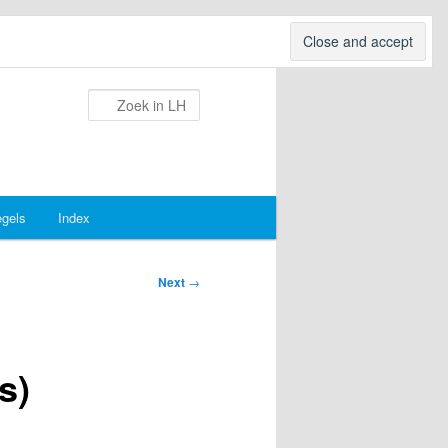
Search
egels
Index
Next
→
s)