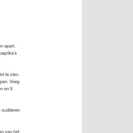
n apart.
paprika’s
int te zien.
 pan. Voeg
en en 5
es sudderen
an van het