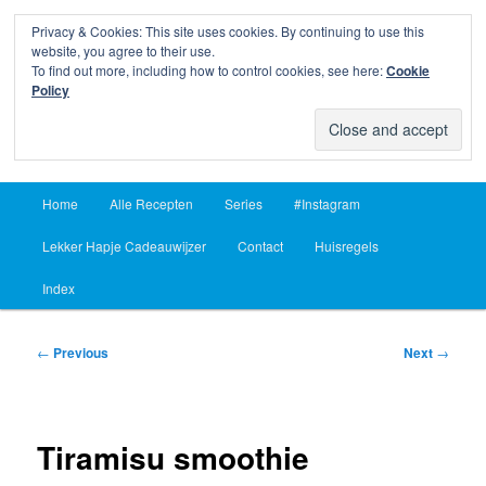
Privacy & Cookies: This site uses cookies. By continuing to use this
Sear
website, you agree to their use.
To find out more, including how to control cookies, see here:
Cookie
Lekker Hapje
Policy
Om je vingers bij af te likken sinds 2004
Main
Home
Alle Recepten
Series
#Instagram
Skip
Skip
menu
Lekker Hapje Cadeauwijzer
Contact
Huisregels
to
to
Index
primary
secondary
content
content
Post
←
Previous
Next
→
navigation
Tiramisu smoothie