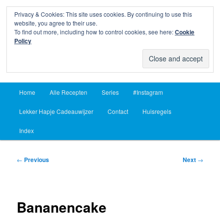
Privacy & Cookies: This site uses cookies. By continuing to use this
Sear
website, you agree to their use.
To find out more, including how to control cookies, see here:
Cookie
Lekker Hapje
Policy
Om je vingers bij af te likken sinds 2004
Main
Home
Alle Recepten
Series
#Instagram
Skip
Skip
menu
Lekker Hapje Cadeauwijzer
Contact
Huisregels
to
to
Index
primary
secondary
content
content
Post
←
Previous
Next
→
navigation
Bananencake