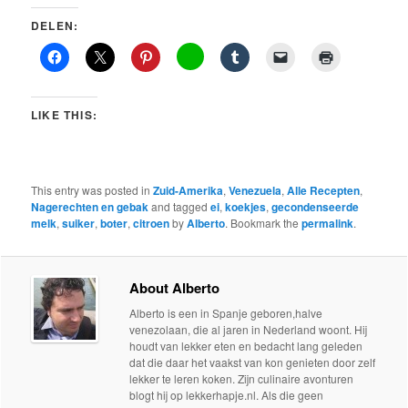
DELEN:
LIKE THIS:
This entry was posted in
Zuid-Amerika
,
Venezuela
,
Alle Recepten
,
Nagerechten en gebak
and tagged
ei
,
koekjes
,
gecondenseerde
melk
,
suiker
,
boter
,
citroen
by
Alberto
. Bookmark the
permalink
.
About Alberto
Alberto is een in Spanje geboren,halve
venezolaan, die al jaren in Nederland woont. Hij
houdt van lekker eten en bedacht lang geleden
dat die daar het vaakst van kon genieten door zelf
lekker te leren koken. Zijn culinaire avonturen
blogt hij op lekkerhapje.nl. Als die geen