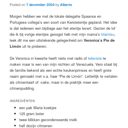
Posted on
7 december 2004
by
Alberto
Morgen hebben we met de lokale delegatie Spaanse en
Portugese collega’s een soort van Kerstetentje gepland. Het idee
is dat iedereen een bijdrage aan het etentje levert. Gezien de lof
die ik bij vorige etentjes geoogst heb met mijn mama’s
tiramisu
,
leek dit me een uitstekende gelegenheid om
Veronica’s Pie de
Limón
uit te proberen.
De Veronica in kwestie heeft niets met radio of
televisie
te
maken maar is een van mijn nichten uit Venezuela. Vero staat bij
de familie bekend als een echte keukenprinses en heeft grote
naam gemaakt met o.a. haar “Pie de Limón”. Letterlijk te vertalen
als citroentaart of -cake, maar in de praktijk meer een
citroenpudding.
INGREDIËNTEN
een pak Maria koekjes
125 gram boter
twee blikken gecondenseerde melk
half dozijn citroenen