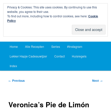
Privacy & Cookies: This site uses cookies. By continuing to use this
Sear
website, you agree to their use.
To find out more, including how to control cookies, see here:
Cookie
Lekker Hapje
Policy
Om je vingers bij af te likken sinds 2004
Main
Home
Alle Recepten
Series
#Instagram
Skip
Skip
menu
Lekker Hapje Cadeauwijzer
Contact
Huisregels
to
to
Index
primary
secondary
content
content
Post
←
Previous
Next
→
navigation
Veronica’s Pie de Limón