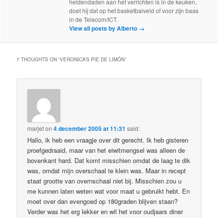
heldendaden aan het verrichten is in de keuken,
doet hij dat op het basketbalveld of voor zijn baas
in de Telecom/ICT.
View all posts by Alberto
→
7 THOUGHTS ON “
VERONICA’S PIE DE LIMÓN
”
marjet
on
4 december 2005 at 11:31
said:
Hallo, ik heb een vraagje over dit gerecht. Ik heb gisteren
proefgedraaid, maar van het eiwitmengsel was alleen de
bovenkant hard. Dat komt misschien omdat de laag te dik
was, omdat mijn overschaal te klein was. Maar in recept
staat grootte van overnschaal niet bij. Misschien zou u
me kunnen laten weten wat voor maat u gebruikt hebt. En
moet over dan evengoed op 180graden blijven staan?
Verder was het erg lekker en wil het voor oudjaars diner