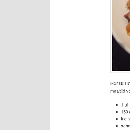
INGREDIËN
maaltijd v
1 ui
150 
klei
sche