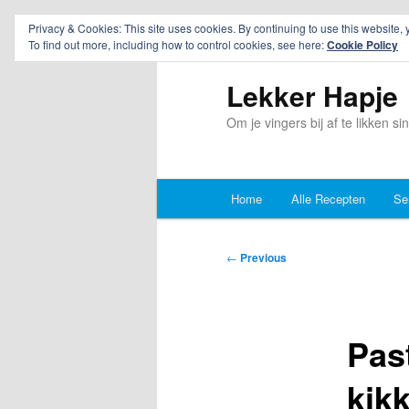
Privacy & Cookies: This site uses cookies. By continuing to use this website, 
To find out more, including how to control cookies, see here:
Cookie Policy
Lekker Hapje
Om je vingers bij af te likken s
Main
Home
Alle Recepten
Se
Skip
Skip
menu
to
to
Post
←
Previous
navigation
primary
secondary
content
content
Pas
kik