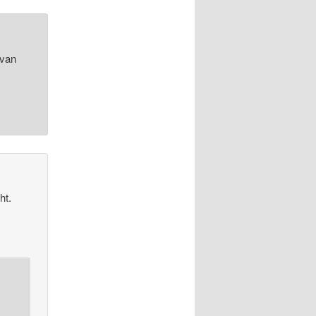
 van
ht.