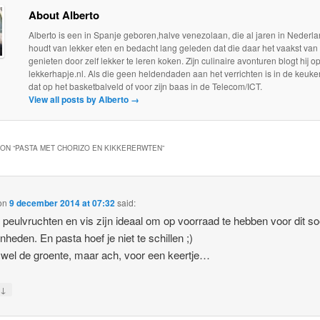
About Alberto
Alberto is een in Spanje geboren,halve venezolaan, die al jaren in Nederla
houdt van lekker eten en bedacht lang geleden dat die daar het vaakst van
genieten door zelf lekker te leren koken. Zijn culinaire avonturen blogt hij o
lekkerhapje.nl. Als die geen heldendaden aan het verrichten is in de keuken
dat op het basketbalveld of voor zijn baas in de Telecom/ICT.
View all posts by Alberto
→
ON “
PASTA MET CHORIZO EN KIKKERERWTEN
”
on
9 december 2014 at 07:32
said:
s peulvruchten en vis zijn ideaal om op voorraad te hebben voor dit so
nheden. En pasta hoef je niet te schillen ;)
 wel de groente, maar ach, voor een keertje…
↓
y