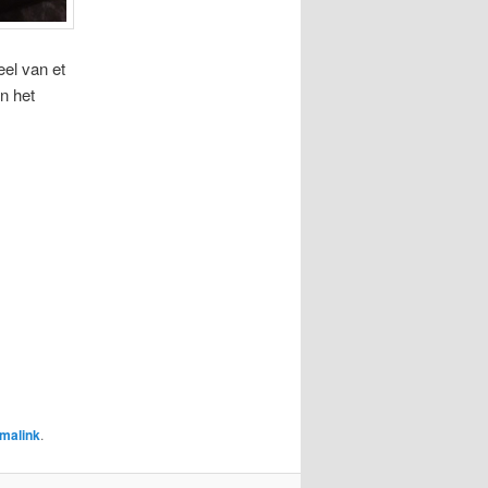
eel van et
n het
malink
.