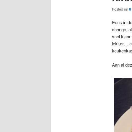
Posted on
8
Eens in de
change, al
snel klaar
lekker… en
keukenkas
Aan al dez