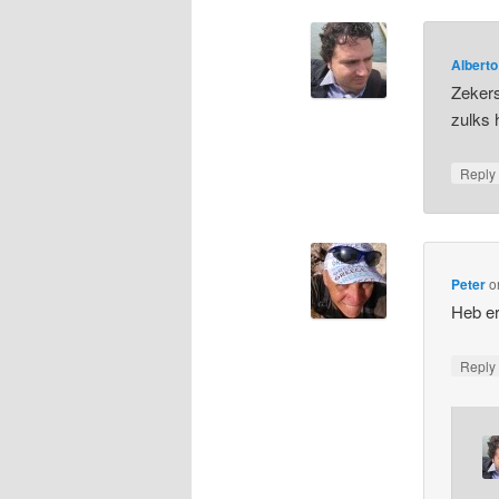
Alberto
Zekers
zulks 
Repl
Peter
o
Heb er
Repl