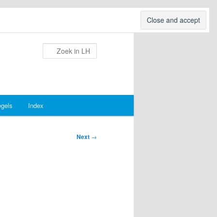
Search
egels
Index
Next
→