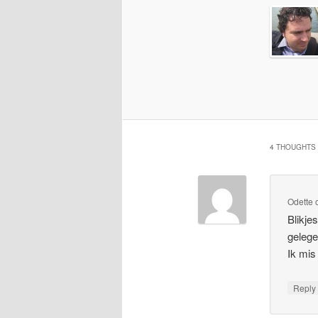
4 THOUGHTS 
Odette
Blikje
gelege
Ik mis
Repl