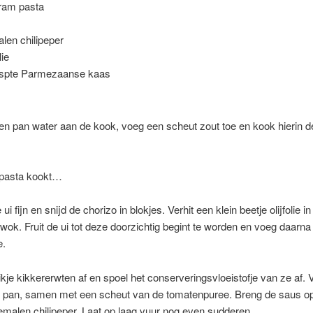
ram pasta
len chilipeper
lie
spte Parmezaanse kaas
en pan water aan de kook, voeg een scheut zout toe en kook hierin d
e pasta kookt…
ui fijn en snijd de chorizo in blokjes. Verhit een klein beetje olijfolie i
wok. Fruit de ui tot deze doorzichtig begint te worden en voeg daarna
e.
likje kikkererwten af en spoel het conserveringsvloeistofje van ze af.
e pan, samen met een scheut van de tomatenpuree. Breng de saus 
malen chilipeper. Laat op laag vuur nog even sudderen.