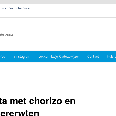
you agree to their use.
inds 2004
ries
#Instagram
Lekker Hapje Cadeauwijzer
Contact
Huisr
ta met chorizo en
kererwten