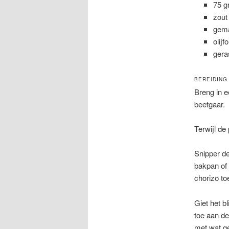
75 g
zout
gema
olijfo
gera
BEREIDING
Breng in e
beetgaar.
Terwijl d
Snipper de 
bakpan of 
chorizo to
Giet het b
toe aan d
met wat ge