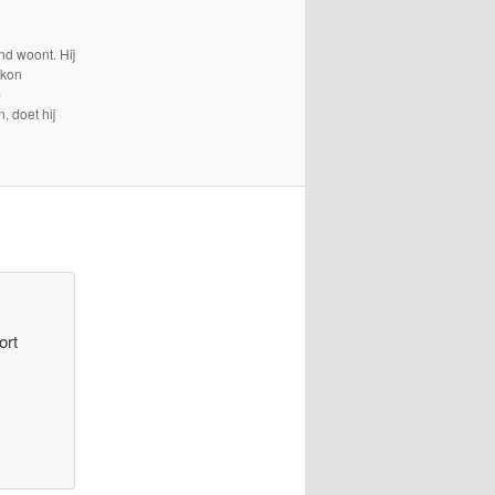
nd woont. Hij
 kon
p
, doet hij
ort