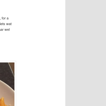
 for a
iets wat
aar wel