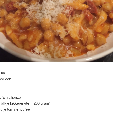
TEN
oor één
gram chorizo
n blikje kikkererwten (200 gram)
utje tomatenpuree