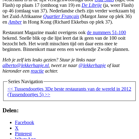
Flash) op plaats 17 (omhoog van 19) en
De Librije
(ja, weer Flash)
op 46 (omlaag van 37). Nederlandse chefs zijn verder werkzaam bij
het Zuid-Afrikaanse
Quartier Français
(Margot Janse op plek 36)
en
Amber
in Hong Kong (Richard Ekkebus op plek 37).
Restaurant Magazine maakt overigens ook
de nummers 51-100
bekend. Snelle blik op die lijst leert dat ik geen van de 100 ooit
bezocht heb. Het wordt misschien tijd om daar eens mee te
beginnen. Binnenkort maar eens een weekendje Zwolle plannen.
Heb je zelf iets leuks gezien? Stuur je links naar
alberto@lekkerhapje.nl
, tweet ze naar
@lekkerhapje
of laat
hieronder een
reactie
achter.
Series Navigation
<< Tussendoortjes 3
De beste restaurants van de wereld in 2012
(Tussendoortjes 5) >>
Delen:
Facebook
X
Pinterest