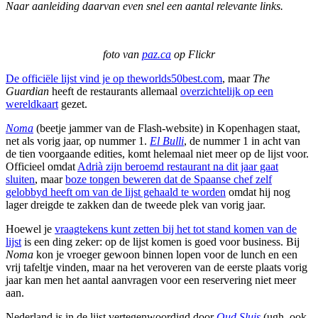
Naar aanleiding daarvan even snel een aantal relevante links.
foto van
paz.ca
op Flickr
De officiële lijst vind je op theworlds50best.com
, maar
The
Guardian
heeft de restaurants allemaal
overzichtelijk op een
wereldkaart
gezet.
Noma
(beetje jammer van de Flash-website) in Kopenhagen staat,
net als vorig jaar, op nummer 1.
El Bulli
, de nummer 1 in acht van
de tien voorgaande edities, komt helemaal niet meer op de lijst voor.
Officieel omdat
Adrià zijn beroemd restaurant na dit jaar gaat
sluiten
, maar
boze tongen beweren dat de Spaanse chef zelf
gelobbyd heeft om van de lijst gehaald te worden
omdat hij nog
lager dreigde te zakken dan de tweede plek van vorig jaar.
Hoewel je
vraagtekens kunt zetten bij het tot stand komen van de
lijst
is een ding zeker: op de lijst komen is goed voor business. Bij
Noma
kon je vroeger gewoon binnen lopen voor de lunch en een
vrij tafeltje vinden, maar na het veroveren van de eerste plaats vorig
jaar kan men het aantal aanvragen voor een reservering niet meer
aan.
Nederland is in de lijst vertegenwoordigd door
Oud Sluis
(ugh, ook