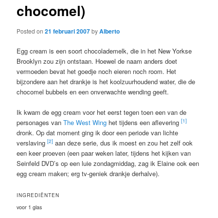
chocomel)
Posted on
21 februari 2007
by
Alberto
Egg cream is een soort chocolademelk, die in het New Yorkse
Brooklyn zou zijn ontstaan. Hoewel de naam anders doet
vermoeden bevat het goedje noch eieren noch room. Het
bijzondere aan het drankje is het koolzuurhoudend water, die de
chocomel bubbels en een onverwachte wending geeft.
Ik kwam de egg cream voor het eerst tegen toen een van de
[1]
personages van
The West Wing
het tijdens een aflevering
dronk. Op dat moment ging ik door een periode van lichte
[2]
verslaving
aan deze serie, dus ik moest en zou het zelf ook
een keer proeven (een paar weken later, tijdens het kijken van
Seinfeld DVD’s op een luie zondagmiddag, zag ik Elaine ook een
egg cream maken; erg tv-geniek drankje derhalve).
INGREDIËNTEN
voor 1 glas