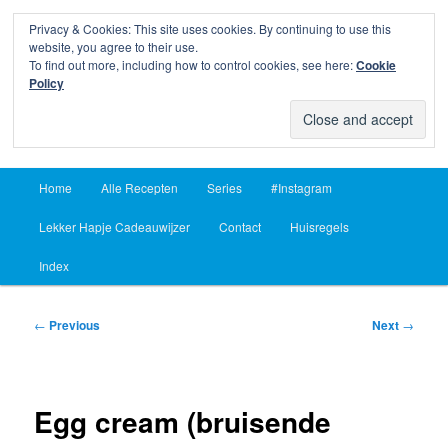
Privacy & Cookies: This site uses cookies. By continuing to use this
Sear
website, you agree to their use.
To find out more, including how to control cookies, see here:
Cookie
Lekker Hapje
Policy
Om je vingers bij af te likken sinds 2004
Main
Home
Alle Recepten
Series
#Instagram
Skip
Skip
menu
Lekker Hapje Cadeauwijzer
Contact
Huisregels
to
to
Index
primary
secondary
content
content
Post
←
Previous
Next
→
navigation
Egg cream (bruisende