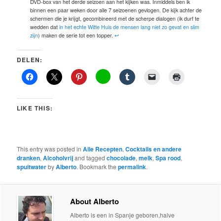
DVD-box van het derde seizoen aan het kijken was. Inmiddels ben ik
binnen een paar weken door alle 7 seizoenen gevlogen. De kijk achter de
schermen die je krijgt, gecombineerd met de scherpe dialogen (ik durf te
wedden dat
in het echte Witte Huis de mensen lang niet zo gevat en slim
zijn
) maken de serie tot een topper.
↩
DELEN:
LIKE THIS:
This entry was posted in
Alle Recepten
,
Cocktails en andere
dranken
,
Alcoholvrij
and tagged
chocolade
,
melk
,
Spa rood
,
spuitwater
by
Alberto
. Bookmark the
permalink
.
About Alberto
Alberto is een in Spanje geboren,halve