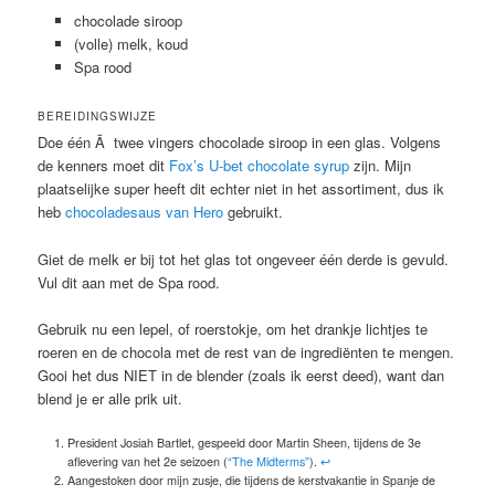
chocolade siroop
(volle) melk, koud
Spa rood
BEREIDINGSWIJZE
Doe één Ã twee vingers chocolade siroop in een glas. Volgens
de kenners moet dit
Fox’s U-bet chocolate syrup
zijn. Mijn
plaatselijke super heeft dit echter niet in het assortiment, dus ik
heb
chocoladesaus van Hero
gebruikt.
Giet de melk er bij tot het glas tot ongeveer één derde is gevuld.
Vul dit aan met de Spa rood.
Gebruik nu een lepel, of roerstokje, om het drankje lichtjes te
roeren en de chocola met de rest van de ingrediënten te mengen.
Gooi het dus NIET in de blender (zoals ik eerst deed), want dan
blend je er alle prik uit.
President Josiah Bartlet, gespeeld door Martin Sheen, tijdens de 3e
aflevering van het 2e seizoen (
“The Midterms”
).
↩
Aangestoken door mijn zusje, die tijdens de kerstvakantie in Spanje de