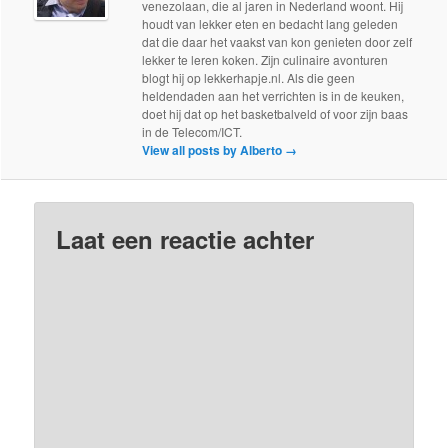
venezolaan, die al jaren in Nederland woont. Hij
houdt van lekker eten en bedacht lang geleden
dat die daar het vaakst van kon genieten door zelf
lekker te leren koken. Zijn culinaire avonturen
blogt hij op lekkerhapje.nl. Als die geen
heldendaden aan het verrichten is in de keuken,
doet hij dat op het basketbalveld of voor zijn baas
in de Telecom/ICT.
View all posts by Alberto
→
Laat een reactie achter