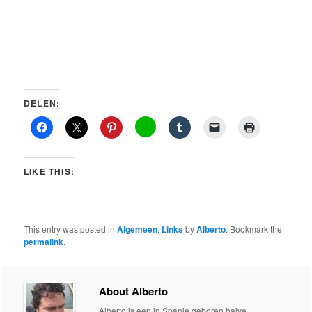
DELEN:
LIKE THIS:
This entry was posted in
Algemeen
,
Links
by
Alberto
. Bookmark the
permalink
.
About Alberto
Alberto is een in Spanje geboren,halve