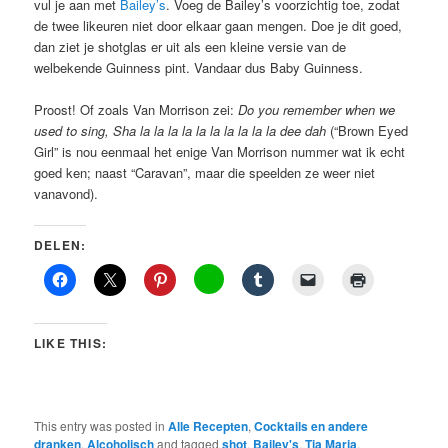
vul je aan met
Bailey’s
. Voeg de Bailey’s voorzichtig toe, zodat
de twee likeuren niet door elkaar gaan mengen. Doe je dit goed,
dan ziet je shotglas er uit als een kleine versie van de
welbekende Guinness pint. Vandaar dus Baby Guinness.
Proost! Of zoals Van Morrison zei:
Do you remember when we
used to sing, Sha la la la la la la la la la la dee dah
(“Brown Eyed
Girl” is nou eenmaal het enige Van Morrison nummer wat ik echt
goed ken; naast “Caravan”, maar die speelden ze weer niet
vanavond).
DELEN:
LIKE THIS:
This entry was posted in
Alle Recepten
,
Cocktails en andere
dranken
,
Alcoholisch
and tagged
shot
,
Bailey's
,
Tia Maria
,