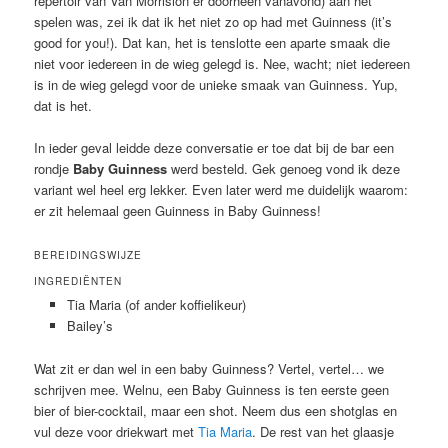
repertoir van Van Morrision er doorheen vanavond) aan het
spelen was, zei ik dat ik het niet zo op had met Guinness (it’s
good for you!). Dat kan, het is tenslotte een aparte smaak die
niet voor iedereen in de wieg gelegd is. Nee, wacht; niet iedereen
is in de wieg gelegd voor de unieke smaak van Guinness. Yup,
dat is het.
In ieder geval leidde deze conversatie er toe dat bij de bar een
rondje
Baby Guinness
werd besteld. Gek genoeg vond ik deze
variant wel heel erg lekker. Even later werd me duidelijk waarom:
er zit helemaal geen Guinness in Baby Guinness!
BEREIDINGSWIJZE
INGREDIËNTEN
Tia Maria (of ander koffielikeur)
Bailey’s
Wat zit er dan wel in een baby Guinness? Vertel, vertel… we
schrijven mee. Welnu, een Baby Guinness is ten eerste geen
bier of bier-cocktail, maar een shot. Neem dus een shotglas en
vul deze voor driekwart met
Tia Maria
. De rest van het glaasje