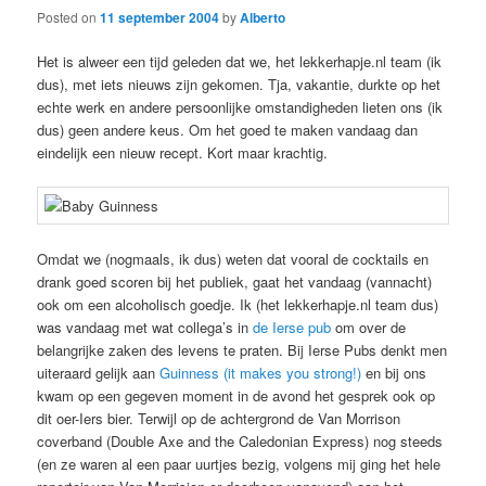
Posted on
11 september 2004
by
Alberto
Het is alweer een tijd geleden dat we, het lekkerhapje.nl team (ik
dus), met iets nieuws zijn gekomen. Tja, vakantie, durkte op het
echte werk en andere persoonlijke omstandigheden lieten ons (ik
dus) geen andere keus. Om het goed te maken vandaag dan
eindelijk een nieuw recept. Kort maar krachtig.
Omdat we (nogmaals, ik dus) weten dat vooral de cocktails en
drank goed scoren bij het publiek, gaat het vandaag (vannacht)
ook om een alcoholisch goedje. Ik (het lekkerhapje.nl team dus)
was vandaag met wat collega’s in
de Ierse pub
om over de
belangrijke zaken des levens te praten. Bij Ierse Pubs denkt men
uiteraard gelijk aan
Guinness (it makes you strong!)
en bij ons
kwam op een gegeven moment in de avond het gesprek ook op
dit oer-Iers bier. Terwijl op de achtergrond de Van Morrison
coverband (Double Axe and the Caledonian Express) nog steeds
(en ze waren al een paar uurtjes bezig, volgens mij ging het hele