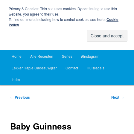
Privacy & Cookies: This site uses cookies. By continuing to use this
Sear
website, you agree to their use.
To find out more, including how to control cookies, see here:
Cookie
Lekker Hapje
Policy
Om je vingers bij af te likken sinds 2004
Main
Home
Alle Recepten
Series
#Instagram
Skip
Skip
menu
Lekker Hapje Cadeauwijzer
Contact
Huisregels
to
to
Index
primary
secondary
content
content
Post
←
Previous
Next
→
navigation
Baby Guinness