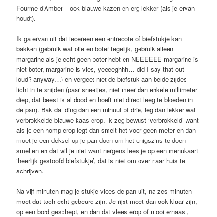
Fourme d’Amber – ook blauwe kazen en erg lekker (als je ervan
houdt).
Ik ga ervan uit dat iedereen een entrecote of biefstukje kan
bakken (gebruik wat olie en boter tegelijk, gebruik alleen
margarine als je echt geen boter hebt en NEEEEEE margarine is
niet boter, margarine is vies, yeeeeghhh… did I say that out
loud? anyway…) en vergeet niet de biefstuk aan beide zijdes
licht in te snijden (paar sneetjes, niet meer dan enkele millimeter
diep, dat beest is al dood en hoeft niet direct leeg te bloeden in
de pan). Bak dat ding dan een minuut of drie, leg dan lekker wat
verbrokkelde blauwe kaas erop. Ik zeg bewust ‘verbrokkeld’ want
als je een homp erop legt dan smelt het voor geen meter en dan
moet je een deksel op je pan doen om het enigszins te doen
smelten en dat wil je niet want nergens lees je op een menukaart
‘heerlijk gestoofd biefstukje’, dat is niet om over naar huis te
schrijven.
Na vijf minuten mag je stukje vlees de pan uit, na zes minuten
moet dat toch echt gebeurd zijn. Je rijst moet dan ook klaar zijn,
op een bord geschept, en dan dat vlees erop of mooi ernaast,