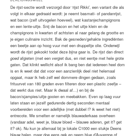
BEREIDINGSWIJZE
De rijst-sectie wordt verzorgd door ‘rijst Rikki’, een variant die als
volgt in elkaar gedraaid wordt: je neemt basmati- of pandanrijst,
wat bacon (zelf uitvogelen hoeveel), wat kastanjechampignons
en een lente-uitje. Snij de bacon en het uitje klein en de
champignons in kwarten of achtsten al naar gelang de grootte en
je eigen culinaire inzicht. Bak de gesneden/gehakte ingrediënten
een beetje aan op hoog vuur met een druppeltje olie. Onderwijl
wordt de rijst gekookt todat deze
bijna
gaar is. De rijst dan direct
goed
afgieten (met een vergiet dus, en niet eentje met hele grote
gaten. Dat klinkt wellicht alsof ik bang ben dat iedereen heel dom
is en ik weet dat dat voor een aanzienlijk deel niet helemaal
opgaat, maar ik heb zelf wel dommere dingen gedaan, zoals
frituurvet van 180 graden even filteren door een plastic zeefje –
dat werkt dus niet. Maar ik dwaal af…) en bij de
bacon/sjampies/uitje gooien en meebakken. Even op laag vuur
laten staan en jezelf gedurende dertig seconden mentaal
voorbereiden voor een adellijke (met dubbel l? ik weet het niet)
entrecote. We smelten er namelijk blauwaderkaas overheen
(vandaar adel, weet je, blauw bloed – blauwe aderen, get it? get
it? ok). Nu kun je allemaal bij je lokale C1000 een stukje Deens
blauw halen, maar doe eens gek en neem blue d’Auvergne of