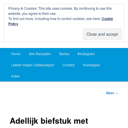
Privacy & Cookies: This site uses cookies. By continuing to use this
Sear
website, you agree to their use.
To find out more, including how to control cookies, see here:
Cookie
Lekker Hapje
Policy
Om je vingers bij af te likken sinds 2004
Main
Home
Alle Recepten
Series
#Instagram
Skip
Skip
menu
Lekker Hapje Cadeauwijzer
Contact
Huisregels
to
to
Index
primary
secondary
content
content
Post
Next
→
navigation
Adellijk biefstuk met