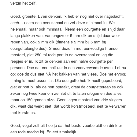
verzin het zelf.
Goed, groente. Even denken, ik heb er nog niet over nagedacht,
eeeh… neem een ovenschaal en vet deze minimaal in. Wel
helemaal, maar ook minimaal. Neem een courgette en snijd daar
lange plakken van, van ongeveer 5 mm dik en snijd daar weer
repen van, ook 5 mm dik (dimensie 5 mm bij 5 mm bij
courgettelengte dus). Smeer deze in met eenvoudige Franse
mosterd, giet 250 ml rode port in de ovenschaal en leg die
reepjes er in. Ik zit te denken aan een halve courgette per
persoon. Doe dat een half uur in een voorverwarmde oven. Let nu
op: doe dit dus niet NA het bakken van het vlees. Doe het ervoor,
timing is most essential. Die courgette heb ik nooit geprobeerd,
giet er port bij als de port opraakt, draai de courgettereepjes ook
zeker nog twee keer om ze niet uit te laten drogen en doe alles
maar op 150 graden ofzo. Geen lagen mosterd van drie vingers
dik, want dat werkt niet, dat wordt korstmosterd, neit te verwarren
met korstmos.
Goed, vogel zelf uit hoe je dat het beste voorbereidt en drink er
een rode medoc bij. En eet smakelijk.