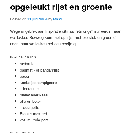
opgeleukt rijst en groente
Posted on
11 juni 2004
by
Rikki
Wegens gebrek aan inspiratie ditmaal iets ongeïnspireerds maar
wel lekker. Ruwweg komt het op ‘rijst met biefstuk en groente’
neer, maar we leuken het een beetje op.
INGREDIËNTEN
biefstuk
basmati- of pandanrijst
bacon
kastanjechampignons
1 lenteuitje
blauw ader kaas
olie en boter
1 courgette
Franse mosterd
250 ml rode port