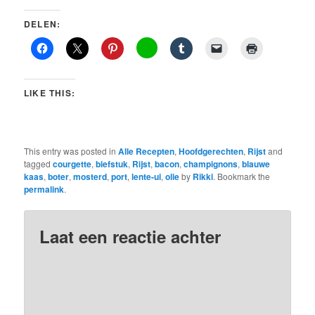
DELEN:
LIKE THIS:
This entry was posted in
Alle Recepten
,
Hoofdgerechten
,
Rijst
and
tagged
courgette
,
biefstuk
,
Rijst
,
bacon
,
champignons
,
blauwe
kaas
,
boter
,
mosterd
,
port
,
lente-ui
,
olie
by
Rikki
. Bookmark the
permalink
.
Laat een reactie achter