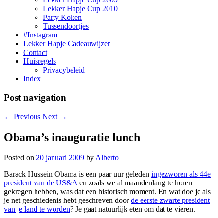
Lekker Hapje Cup 2010
Party Koken
Tussendoortjes
#Instagram
Lekker Hapje Cadeauwijzer
Contact
Huisregels
Privacybeleid
Index
Post navigation
←
Previous
Next
→
Obama’s inauguratie lunch
Posted on
20 januari 2009
by
Alberto
Barack Hussein Obama is een paar uur geleden
ingezworen als 44e
president van de US&A
en zoals we al maandenlang te horen
gekregen hebben, was dat een historisch moment. En wat doe je als
je net geschiedenis hebt geschreven door
de eerste zwarte president
van je land te worden
? Je gaat natuurlijk eten om dat te vieren.