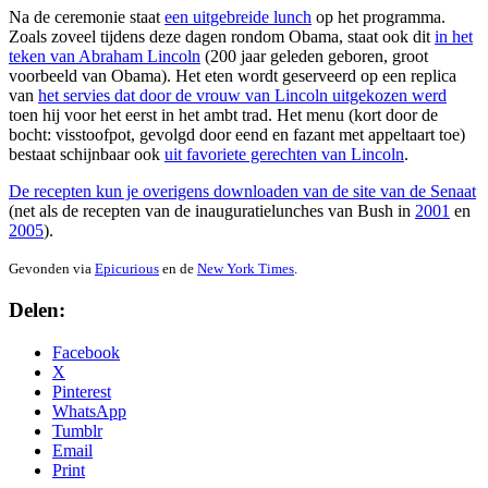
Na de ceremonie staat
een uitgebreide lunch
op het programma.
Zoals zoveel tijdens deze dagen rondom Obama, staat ook dit
in het
teken van Abraham Lincoln
(200 jaar geleden geboren, groot
voorbeeld van Obama). Het eten wordt geserveerd op een replica
van
het servies dat door de vrouw van Lincoln uitgekozen werd
toen hij voor het eerst in het ambt trad. Het menu (kort door de
bocht: visstoofpot, gevolgd door eend en fazant met appeltaart toe)
bestaat schijnbaar ook
uit favoriete gerechten van Lincoln
.
De recepten kun je overigens downloaden van de site van de Senaat
(net als de recepten van de inauguratielunches van Bush in
2001
en
2005
).
Gevonden via
Epicurious
en de
New York Times
.
Delen:
Facebook
X
Pinterest
WhatsApp
Tumblr
Email
Print