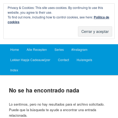
Privacy & Cookies: This site uses cookies. By continuing to use this
Busc
website, you agree to their use.
To find out more, including how to control cookies, see here:
Política de
Lekker Hapje
cookies
Para chuparte los dedos desde 2004
Menú
Home
Alle Recepten
Series
#Instagram
Ir
Ir
principal
Lekker Hapje Cadeauwijzer
Contact
Huisregels
al
al
Index
contenido
contenido
principal
secundario
No se ha encontrado nada
Lo sentimos, pero no hay resultados para el archivo solicitado.
Puede que la búsqueda te ayude a encontrar una entrada
relacionada.