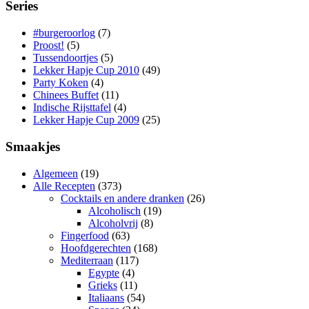
Series
#burgeroorlog
(7)
Proost!
(5)
Tussendoortjes
(5)
Lekker Hapje Cup 2010
(49)
Party Koken
(4)
Chinees Buffet
(11)
Indische Rijsttafel
(4)
Lekker Hapje Cup 2009
(25)
Smaakjes
Algemeen
(19)
Alle Recepten
(373)
Cocktails en andere dranken
(26)
Alcoholisch
(19)
Alcoholvrij
(8)
Fingerfood
(63)
Hoofdgerechten
(168)
Mediterraan
(117)
Egypte
(4)
Grieks
(11)
Italiaans
(54)