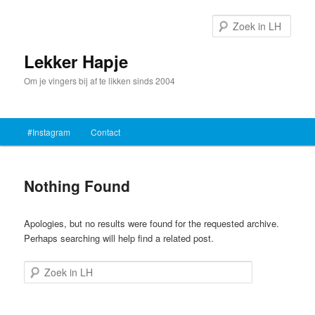
Sear
Lekker Hapje
Om je vingers bij af te likken sinds 2004
Main
#Instagram
Contact
Skip
Skip
menu
to
to
Nothing Found
primary
secondary
Apologies, but no results were found for the requested archive.
content
content
Perhaps searching will help find a related post.
Search